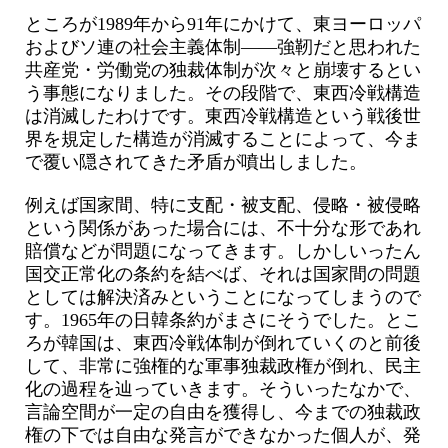
ところが1989年から91年にかけて、東ヨーロッパ
およびソ連の社会主義体制――強靭だと思われた
共産党・労働党の独裁体制が次々と崩壊するとい
う事態になりました。その段階で、東西冷戦構造
は消滅したわけです。東西冷戦構造という戦後世
界を規定した構造が消滅することによって、今ま
で覆い隠されてきた矛盾が噴出しました。
例えば国家間、特に支配・被支配、侵略・被侵略
という関係があった場合には、不十分な形であれ
賠償などが問題になってきます。しかしいったん
国交正常化の条約を結べば、それは国家間の問題
としては解決済みということになってしまうので
す。1965年の日韓条約がまさにそうでした。とこ
ろが韓国は、東西冷戦体制が倒れていくのと前後
して、非常に強権的な軍事独裁政権が倒れ、民主
化の過程を辿っていきます。そういったなかで、
言論空間が一定の自由を獲得し、今までの独裁政
権の下では自由な発言ができなかった個人が、発