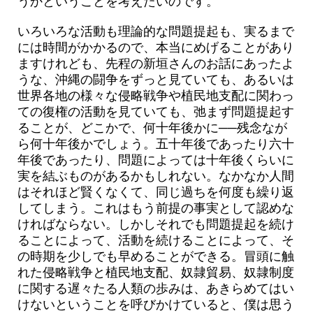
うかということを考えたいのです。
いろいろな活動も理論的な問題提起も、実るまで
には時間がかかるので、本当にめげることがあり
ますけれども、先程の新垣さんのお話にあったよ
うな、沖縄の闘争をずっと見ていても、あるいは
世界各地の様々な侵略戦争や植民地支配に関わっ
ての復権の活動を見ていても、弛まず問題提起す
ることが、どこかで、何十年後かに──残念なが
ら何十年後かでしょう。五十年後であったり六十
年後であったり、問題によっては十年後くらいに
実を結ぶものがあるかもしれない。なかなか人間
はそれほど賢くなくて、同じ過ちを何度も繰り返
してしまう。これはもう前提の事実として認めな
ければならない。しかしそれでも問題提起を続け
ることによって、活動を続けることによって、そ
の時期を少しでも早めることができる。冒頭に触
れた侵略戦争と植民地支配、奴隷貿易、奴隷制度
に関する遅々たる人類の歩みは、あきらめてはい
けないということを呼びかけていると、僕は思う