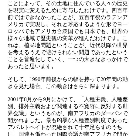
ことによって、その土地に住んでいる人々の歴史
を現実に変えるために寄与したわけです。四百年
前ではできなかったことが、五百年後のラテンア
メリカで実現し、それと呼応するような形でヨー
ロッパでもアメリカ合衆国でも日本でも、世界の
様々な地域で歴史観の変革が進んだわけです。こ
れは、植民地問題ということが、近代以降の世界
を考えるうえで避けられない問題であったという
ことを普遍化していく、一つの大きなきっかけで
あったと思います。
そして、1990年前後からの幅を持って20年間の動
きを見た場合、この動きはさらに深まります。
2001年8月から9月にかけて、「人種主義、人種差
別、排外主義および関連する不寛容に反対する世
界会議」というものが、南アフリカのダーバンで
開かれました。最も凶暴な人種差別制度であった
アパルトヘイトが廃絶されて十年足らずのうち
に、国連も係わった国際会議が南アフリカで開か