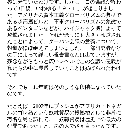
界は来ていたわけです。しかし、この会議が終わ
って3日後、いわゆる「９・11」が起こりまし
た。アメリカの資本主義グローバリズムの典型で
ある超高層ビルと、軍事グローバリズムの象徴で
あるペンタゴンなどが、ハイジャック機によって
攻撃されました。それが余りにも大きく報道され
たことによって、ダーバン会議の意義について、
報道がほぼ絶えてしまいました。一部研究者など
の手によって詳しい報告書などは出ていますが、
残念ながらもっと広いレベルでこの会議の意義が
私たちの中に浸透していくことは妨げられたわけ
です。
それでも、11年前はそのような段階になっていた
のです。
たとえば、2007年にブッシュがアフリカ・セネガ
ルのゴレ島という奴隷貿易の根拠地として非常に
有名な島を訪れて、「奴隷貿易は歴史上の最大の
犯罪であった」と、あの人でさえ言ったんです。