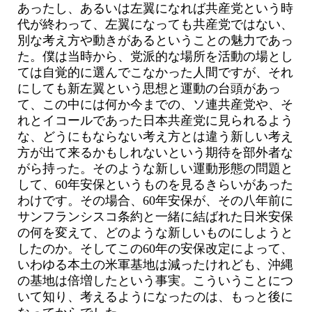
あったし、あるいは左翼になれば共産党という時
代が終わって、左翼になっても共産党ではない、
別な考え方や動きがあるということの魅力であっ
た。僕は当時から、党派的な場所を活動の場とし
ては自覚的に選んでこなかった人間ですが、それ
にしても新左翼という思想と運動の台頭があっ
て、この中には何か今までの、ソ連共産党や、そ
れとイコールであった日本共産党に見られるよう
な、どうにもならない考え方とは違う新しい考え
方が出て来るかもしれないという期待を部外者な
がら持った。そのような新しい運動形態の問題と
して、60年安保というものを見るきらいがあった
わけです。その場合、60年安保が、その八年前に
サンフランシスコ条約と一緒に結ばれた日米安保
の何を変えて、どのような新しいものにしようと
したのか。そしてこの60年の安保改定によって、
いわゆる本土の米軍基地は減ったけれども、沖縄
の基地は倍増したという事実。こういうことにつ
いて知り、考えるようになったのは、もっと後に