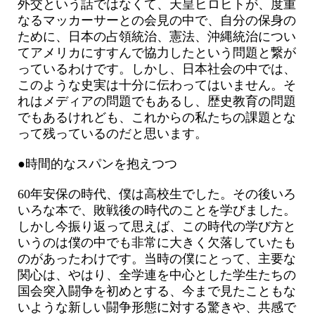
外交という話ではなくて、天皇ヒロヒトが、度重
なるマッカーサーとの会見の中で、自分の保身の
ために、日本の占領統治、憲法、沖縄統治につい
てアメリカにすすんで協力したという問題と繋が
っているわけです。しかし、日本社会の中では、
このような史実は十分に伝わってはいません。そ
れはメディアの問題でもあるし、歴史教育の問題
でもあるけれども、これからの私たちの課題とな
って残っているのだと思います。
●時間的なスパンを抱えつつ
60年安保の時代、僕は高校生でした。その後いろ
いろな本で、敗戦後の時代のことを学びました。
しかし今振り返って思えば、この時代の学び方と
いうのは僕の中でも非常に大きく欠落していたも
のがあったわけです。当時の僕にとって、主要な
関心は、やはり、全学連を中心とした学生たちの
国会突入闘争を初めとする、今まで見たこともな
いような新しい闘争形態に対する驚きや、共感で