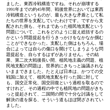
ました。東西冷戦構造ですね。それが崩壊する
1991年までの約45年間、戦後世界においては東西
冷戦構造というものが、最も大きな矛盾として私
たちの世界を支配していたわけです。ですから支
配された側も、それまであった植民地支配という
問題について、これをどのように捉え総括するの
かという問題提起を行うきっかけをなかなか掴む
ことができなかった。支配した側はもちろん、場
合によっては自らの傷口を開けてしまうような問
題提起を、自らするはずがありません。その結
果、第二次大戦後長い間、植民地主義の問題、植
民地支配の問題は、世界的にきちっと論議されな
いままできました。たとえば日本は、かつての交
戦国に加えて、植民地支配を行った国に対して
も、国交正常化、国交回復という過程を取るので
すけれど、その過程の中でも植民地の問題がきち
っと提起されて、二国間の間で十分な討議をして
解決の道を探る、そういう道もほぼ閉ざされてい
ました。