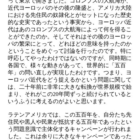
って東京で開きました。コロンブスの大航海が、
近代ヨーロッパのその後の隆盛と、アメリカ大陸
における先住民の奴隷化とがセットになった歴史
的な史実であったという事実から、ヨーロッパ近
代はあのコロンブスの大航海によって何を得るこ
とができたのか。そしてそれはその後のヨーロッ
パの繁栄にとって、どれほどの意味を持ったのか
ということをめぐって討論を行ったのです。特に
呼応してやったわけではないのですが、同時期に
各国で、様々な動きがあって、世界的に「五百
年」の問い直しが実現したわけです。つまり、ヨ
ーロッパ近代をどう捉えるかという問題に関して
は、二十年前に非常に大きな転換が世界規模で始
まり、それがこの20年間ずっと続けられていると
いうふうに考えるのがよいと思います。
ラテンアメリカでは、この五百年を、自分たち先
住民や黒人や民衆が抵抗する五百年であったとい
う問題意識で主体化するキャンペーンが行われま
した。これは余りに大きなキャンペーンであった