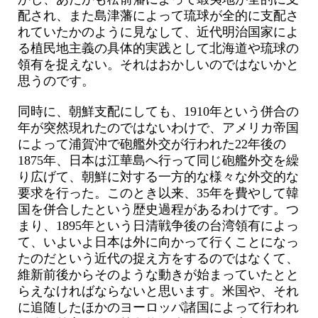
配され、また島津藩によって琉球が全的に支配さ
れていたかのように見なして、近代明治国家によ
る植民地主義の具体的実践として北海道や琉球の
領有を捉えない。それはおかしいのではないかと
思うのです。
同時に、朝鮮支配にしても、1910年という併合の
年が突然現れたのではないわけで、アメリカ帝国
によって浦賀沖で砲艦外交が行われた22年後の
1875年、日本は江華島へ行って同じ砲艦外交を繰
り広げて、朝鮮に対する一方的な様々な外交的な
要求を行った。このとき以来、35年を費やして韓
国を併合したという歴史過程があるわけです。つ
まり、1895年という日清戦争後の台湾領有によっ
て、いよいよ日本は外に向かって行くことになっ
たのだという近代の捉え方をするのではなくて、
維新前後からそのような動きが始まっていたとと
らえなければならないと思います。米国や、それ
に追随したほかのヨーロッパ諸国によって行われ