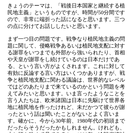
きょうのテーマは、「戦後日本国家と継続する植
民地主義」というものですが、時間が50分間です
ので、非常に端折った話になると思います。三つ
の点に分けてお話ししたいと思います。
まず一つ目の問題です。戦争なり植民地主義の問
題に関して、侵略戦争あるいは植民地支配に対す
る謝罪をいつまでも外部から強いられたり、首相
や天皇が謝罪をし続けているのは日本だけであ
る、という言い方がよくされます。これに対して
有効に反論する言い方はいくつかありますが、戦
争と植民地支配に関わる議論は、世界的なレベル
ではどのあたりまで来ているのかという問題を考
えてみたいと思います。いま言ったようなことを
言う人たちは、欧米諸国は日本に先駆けて世界各
地に植民地を作ったけれど、未だかつて彼らが謝
ったという話は聞いたことがないとよく言いま
す。確かに、今から30年前、1980年代の初頭まで
だったらそうだったかもしれません。けれども、