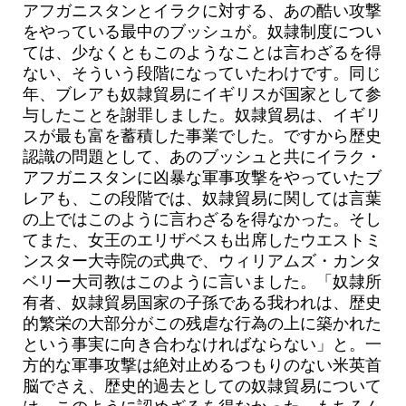
アフガニスタンとイラクに対する、あの酷い攻撃
をやっている最中のブッシュが。奴隷制度につい
ては、少なくともこのようなことは言わざるを得
ない、そういう段階になっていたわけです。同じ
年、ブレアも奴隷貿易にイギリスが国家として参
与したことを謝罪しました。奴隷貿易は、イギリ
スが最も富を蓄積した事業でした。ですから歴史
認識の問題として、あのブッシュと共にイラク・
アフガニスタンに凶暴な軍事攻撃をやっていたブ
レアも、この段階では、奴隷貿易に関しては言葉
の上ではこのように言わざるを得なかった。そし
てまた、女王のエリザベスも出席したウエストミ
ンスター大寺院の式典で、ウィリアムズ・カンタ
ベリー大司教はこのように言いました。「奴隷所
有者、奴隷貿易国家の子孫である我われは、歴史
的繁栄の大部分がこの残虐な行為の上に築かれた
という事実に向き合わなければならない」と。一
方的な軍事攻撃は絶対止めるつもりのない米英首
脳でさえ、歴史的過去としての奴隷貿易について