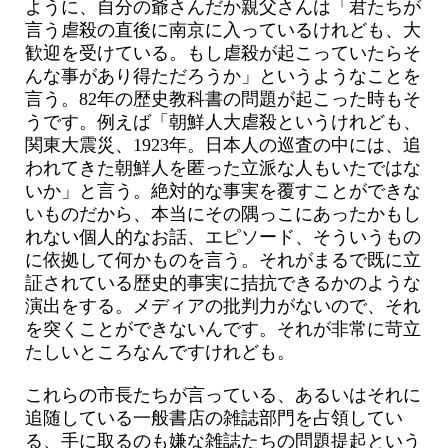
ように、自分の爺さんだか親父さんは「君たちが
言う虐殺の直後に南京に入っているけれども、大
歓迎を受けている。もし虐殺が起こっていたらそ
んな事があり得ただろうか」というようなことを
言う。82年の歴史教科書の問題が起こった時もそ
うです。例えば「朝鮮人大虐殺というけれども、
関東大震災、1923年。日本人の巡査の中には、追
われてきた朝鮮人を匿った立派な人もいたではな
いか」と言う。絶対的な事実を覆すことができな
いものだから、本当にその隅っこにあったかもし
れない個人的なお話、エピソード、そういうもの
に依拠して何かものを言う。それがまるで既に立
証されている歴史的事実に拮抗できるかのような
演出をする。メディアの批判力がないので、それ
を突くことができないんです。それが非常に苛立
たしいところなんですけれども。
これらの市長たちが言っている、あるいはそれに
追随している一般書店の雑誌部門を占領してい
る、手に取るのも嫌な雑誌たちの問題提起という