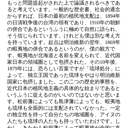
もっと問題提起がされた上で論議されるべきであ
ると考えています。一般的な歴史書、社会的通念
からすれば、日本の最初の植民地支配は、1894年
の日清戦争後の台湾の領有であり、1910年の朝鮮
の併合であるというふうに極めて自然に語られ、
そう信じられています。けれども僕は別な考え方
を持っています。起点は明治維新の翌年、1869年
の蝦夷地の併合であるというのが、僕の観方で
す。蝦夷地が北海道と名前を変えられて、近代国
家日本の領域圏として包摂された。その10年後、
1879年には、恐ろしい言葉ですが「琉球処分」に
よって、独立王国であった琉球をやはり明治維新
国家に包摂しました。この二つの歴史的事態を、
近代日本の植民地主義の具体的な始まりであると
いうふうに捉えるのがいいのではないかと思いま
す。松前藩によっても島津藩によっても、蝦夷地
も琉球も全面的には支配されていなかった。一定
の独立性を持って自分たちの地域圏を、アイヌの
人たちも琉球の人たちも持っていたわけです。し
かし、あたかも松前藩によって蝦夷地が全的に支