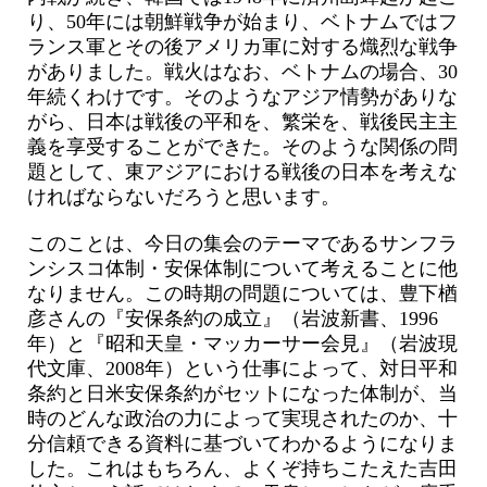
り、50年には朝鮮戦争が始まり、ベトナムではフ
ランス軍とその後アメリカ軍に対する熾烈な戦争
がありました。戦火はなお、ベトナムの場合、30
年続くわけです。そのようなアジア情勢がありな
がら、日本は戦後の平和を、繁栄を、戦後民主主
義を享受することができた。そのような関係の問
題として、東アジアにおける戦後の日本を考えな
ければならないだろうと思います。
このことは、今日の集会のテーマであるサンフラ
ンシスコ体制・安保体制について考えることに他
なりません。この時期の問題については、豊下楢
彦さんの『安保条約の成立』（岩波新書、1996
年）と『昭和天皇・マッカーサー会見』（岩波現
代文庫、2008年）という仕事によって、対日平和
条約と日米安保条約がセットになった体制が、当
時のどんな政治の力によって実現されたのか、十
分信頼できる資料に基づいてわかるようになりま
した。これはもちろん、よくぞ持ちこたえた吉田