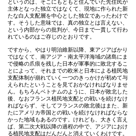
というのは、そこにもともと住んでいた先住民が
主体となった独立ではなくて、現地に作られた新
たな白人支配層を中心とした独立であったわけで
す。そうした意味では、真の独立とは言えない、
という内部からの批判が、今日まで一貫して行わ
れているのはご存じのとおりです。
ですから、やはり明治維新以降、東アジアばかり
ではなくて、南アジア・南太平洋海域の諸島にま
で侵略の爪痕を残した日本が軍事的に敗北するこ
とによって、それまでの欧米と日本による植民地
支配体制が崩れていく一つのきっかけが初めて与
えられたということを見ておかなければなりませ
ん。もちろんベトナムのように、日本が敗北した
後、なおフランス植民地支配との戦いを続けなけ
ればならず、そしてフランスの敗北後はまた、新
たにアメリカ帝国との戦いを続けなければならな
かった地域もあるのです。けれども、大きく言え
ば、第二次大戦以降の過程の中で、アジアにおけ
る植民地支配はだんだんと消えていくわけです。