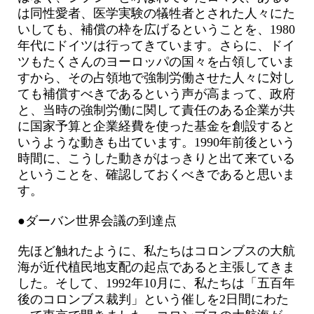
は同性愛者、医学実験の犠牲者とされた人々にた
いしても、補償の枠を広げるということを、1980
年代にドイツは行ってきています。さらに、ドイ
ツもたくさんのヨーロッパの国々を占領していま
すから、その占領地で強制労働させた人々に対し
ても補償すべきであるという声が高まって、政府
と、当時の強制労働に関して責任のある企業が共
に国家予算と企業経費を使った基金を創設すると
いうような動きも出ています。1990年前後という
時間に、こうした動きがはっきりと出て来ている
ということを、確認しておくべきであると思いま
す。
●ダーバン世界会議の到達点
先ほど触れたように、私たちはコロンブスの大航
海が近代植民地支配の起点であると主張してきま
した。そして、1992年10月に、私たちは「五百年
後のコロンブス裁判」という催しを2日間にわた