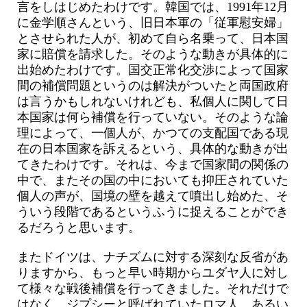
言をしはじめたわけです。韓国では、1991年12月
に金学順さんという、旧日本軍の「従軍慰安婦」
とさせられた人が、初めて自ら名乗って、日本国
家に賠償を請求した。そのような動きが具体的に
出始めたわけです。国交正常化交渉によって国家
間の補償問題というのは解決がついたと両国政府
は言うかもしれないけれども、私個人に関して日
本国家は何ら補償を行っていない。そのような論
理によって、一個人が、かつての支配国である現
在の日本国家を訴えるという、具体的な動きが出
てきたわけです。それは、今まで国家間の関係の
中で、またその国の中においても抑圧されていた
個人の声が、国境の壁を越えて噴出し始めた、そ
ういう段階であるというふうに捉えることができ
るだろうと思います。
またドイツは、ナチズムに対する深刻な反省があ
りますから、もっと早い時期からユダヤ人に対し
て様々な戦後補償を行ってきました。それだけで
はなく、ジプシーと呼ばれていたロマ人、あるい