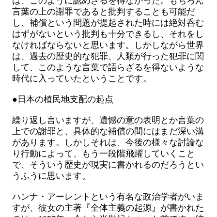
は、このように認めざるを得なかった。もちろん
言葉の上の謝罪であると批判することも可能だ
し、補償という問題が提起された時には絶対呑む
はずがないという批判も十分できるし、それをし
なければならないと思います。しかしながら世界
は、過去の歴史的な犯罪、人類が行った犯罪に関
して、このような言葉で語らざるを得ないような
時代に入っていたということです。
●日本の植民地支配の起点
繰り返し言いますが、遺憾の意の表明とか言葉の
上での謝罪と、具体的な補償の間にはまだ深い溝
があります。しかしそれは、今後の様々な討論な
り行動によって、もう一段階飛躍していくこと
で、そういう歴史が現実に書かれるのだろうとい
うふうに思います。
ハンナ・アーレントという有名な政治学者がいま
すが、彼女の主著『全体主義の起源』が書かれた