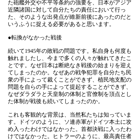
た砲艦外交や不平等条約の強要を、日本がアジア
近隣諸国に対して自分たちの責任において行っ
た、そのような出発点が維新前後にあったのだと
いうふうに捉える必要があると思います。
●転換がなかった戦後
続いて1945年の敗戦の問題です。私自身も何度も
触れましたし、今まで多くの人々が触れてきたこ
とです。なぜ日本は断絶なき戦後の始まりを迎え
てしまったのか。なぜあの戦争犯罪を自分たち民
衆の手によって裁くことができず、植民地支配の
問題を自らの手によって提起することができず、
なぜダラダラと天皇制の体制と官僚制を頂点とし
た体制が戦後も続いてしまったのか。
これも客観的な背景は、当然私たちは知っていま
す。ドイツのように、ソ連赤軍がドイツ本土に攻
め入ったわけではなかった。首都決戦に入ったわ
けではなかった。ヒトラーのように、最高責任者