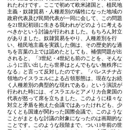
れたわけです。ここで初めて欧米諸国と、植民地
主義・奴隷貿易・人種差別の犠牲になった地域の
政府代表及び民間代表が一同に会して、この問題
を21世紀初頭に生きる我われがどのように考える
べきかという討論が行われました。もちろん対立
がありました。奴隷貿易をやり、人種差別を行
い、植民地主義を実践した側は、その歴史的な過
ちを言葉の上では認めたとしても、補償問題が出
されると、「3世紀・4世紀も前のことを、そんな
ふうに言い出したら世界はとんでもない無秩序に
なる」と言って反対したのです。「パレスチナ占
領地のイスラエルによる占領形態は、現在なお続
く人種差別の典型的な現れである」という演説が
行われた時には、イスラエルとアメリカ合衆国の
代表が怒って席を立ちました。このように様々な
対立と矛盾を抱えた会議ではあったけれども、少
なくとも国連が関わった国際会議で、このような
ことがまともな討議の対象になったのは画期的な
ことです。このような段階まで、つい11年前の世