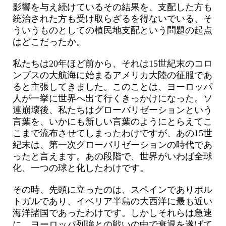
影響を与え続けているその結果を、支配した方も
統治された方も受け取らざるを得ないでいる、そ
ういうものとしての植民地支配という問題の起点
はどこだったか。
私たちは20年ほど前から、それは15世紀末のコロ
ンブスの大航海に始まるアメリカ大陸の征服であ
ると主張してきました。このことは、ヨーロッパ
人が一挙に世界へ出て行くきっかけになった。ソ
連崩壊後、私たちはグローバリゼーションという
言葉を、いかにも新しい言葉のようにとらえてこ
こまで流布させてしまったわけですが、あの15世
紀末は、第一次グローバリゼーションの時代であ
ったと言えます。あの段階で、世界がいわば全球
化、一つの球と化したわけです。
その時、先頭に立ったのは、スペインでありポル
トガルであり、イベリア半島の大西洋に最も近い
海洋諸国であったわけです。しかしそれらは急速
に、ヨーロッパ列強との戦いの中で衰退を遂げて