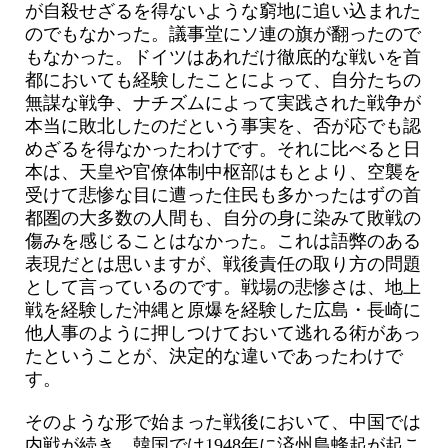
が自殺せざるを得ないような窮地に追い込まれた
のでもなかった。議事堂にソ連の旗が翻ったので
もなかった。ドイツはあれだけ徹底的な戦いを首
都においても経験したことによって、自分たちの
無謀な戦争、ナチズムによって実践された戦争が
本当に敗北したのだという事実を、否が応でも認
めざるを得なかったわけです。それに比べると日
本は、天皇や官僚体制中枢部はもとより、空襲を
受けて悲惨な目に遭った住民も多かったはずの首
都圏の大多数の人間も、自分の身に染みて敗戦の
傷みを感じることはなかった。これは語弊のある
表現だとは思いますが、戦後責任の取り方の問題
として言っているのです。戦場の悲惨さは、地上
戦を経験した沖縄と原爆を経験した広島・長崎に
他人事のように押しつけておいて逃れる術があっ
たということが、決定的な違いであったわけで
す。
そのような形で始まった戦後において、中国では
内戦が続き、韓国では1948年に済州島蜂起が起こ