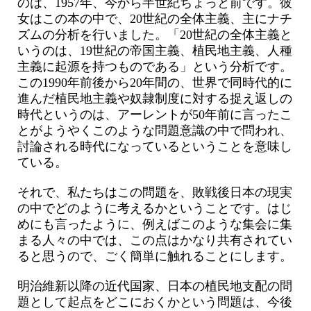
のは、1957年、今から半世紀ちょっと前です。彼
女はこの本の中で、20世紀の全体主義、主にナチ
ズムの分析を行いました。「20世紀の全体主義と
いうのは、19世紀の帝国主義、植民地主義、人種
主義に起源を持つものである」という分析です。
この1990年前後から20年間の、世界で同時代的に
進んだ植民地主義や奴隷制度に対する捉え返しの
時代というのは、アーレントが50年前に言ったこ
とがようやくこのような問題意識の中で問われ、
討論される時代になっているということを意味し
ている。
それで、私たちはこの問題を、敗戦後日本の現実
の中でどのように考えるかということです。はじ
めにも言ったように、例えばこのような集会に集
まる人々の中では、この点はかなり共有されてい
ると思うので、ごく簡単に触れることにします。
明治維新以降の近代国家、日本の植民地支配の問
題として起点をどこにおくかという問題は、今後