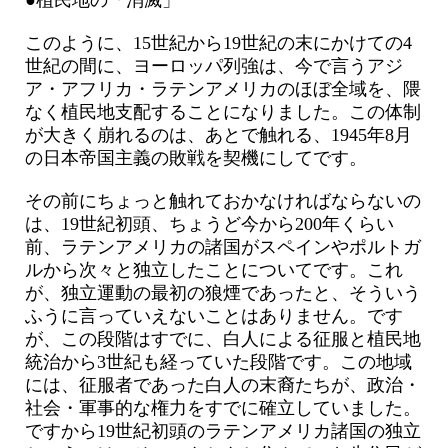
●植民地の「消滅」
このように、15世紀から19世紀の末にかけての4
世紀の間に、ヨーロッパ列強は、今で言うアジ
ア・アフリカ・ラテンアメリカのほぼ全域を、隈
なく植民地支配することになりました。この体制
が大きく崩れるのは、あとで触れる、1945年8月
の日本帝国主義の敗戦を契機にしてです。
その前にちょっと触れておかなければならないの
は、19世紀初頭、ちょうど今から200年くらい
前、ラテンアメリカの諸国がスペインやポルトガ
ルから次々と独立したことについてです。これ
が、独立運動の最初の狼煙であったと、そういう
ふうに言っていえないことはありません。です
が、この段階はすでに、白人による征服と植民地
統治から3世紀も経っていた段階です。この地域
には、征服者であった白人の末裔たちが、政治・
社会・軍事的な権力をすでに確立していました。
ですから19世紀初頭のラテンアメリカ諸国の独立