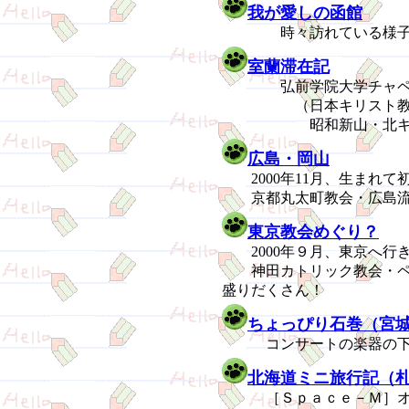
我が愛しの函館
時々訪れている様子を
室蘭滞在記
弘前学院大学チャペル
（日本キリスト教会室
昭和新山・北キツ
広島・岡山
2000年11月、生まれて
京都丸太町教会・広島流
東京教会めぐり？
2000年９月、東京へ行
神田カトリック教会・ペ
盛りだくさん！
ちょっぴり石巻（宮
コンサートの楽器の下見
北海道ミニ旅行記（
［Ｓｐａｃｅ－Ｍ］オフ