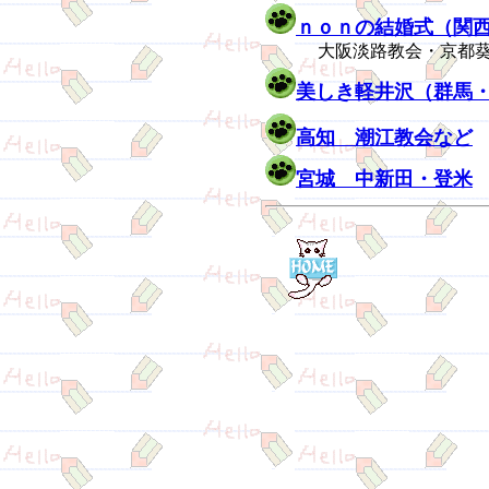
ｎｏｎの結婚式（関
大阪淡路教会・京都葵教
美しき軽井沢（群馬
高知 潮江教会など
宮城 中新田・登米