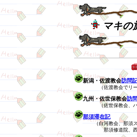
マキの
新潟・佐渡教会
訪問
（佐渡教会でリードオ
九州・佐世保教会
訪
（佐世保教会、ハウス
那須滞在記
（白河教会、那須ステ
那須修道院、西那須