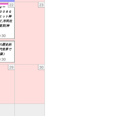
22
23
ォー
００８Ｇ
ミット神
て,市民社
提言(神
0:30
の歴史的
代世界で
大阪）
0:30
29
30