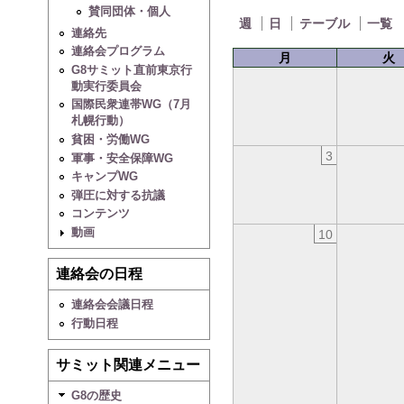
賛同団体・個人
週
日
テーブル
一覧
連絡先
連絡会プログラム
月
火
G8サミット直前東京行
動実行委員会
国際民衆連帯WG（7月
札幌行動）
貧困・労働WG
3
軍事・安全保障WG
キャンプWG
弾圧に対する抗議
コンテンツ
動画
10
連絡会の日程
連絡会会議日程
行動日程
サミット関連メニュー
G8の歴史