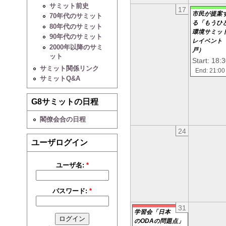
サミット前史
17
市民が提案
70年代のサミット
る「もうひ
80年代のサミット
環境サミッ
90年代のサミット
レイベント
2000年以降のサミ
戸）
ット
Start: 18:
サミット関係リンク
End: 21:00
サミットQ&A
G8サミットの日程
閣僚会合の日程
24
ユーザログイン
ユーザ名:
*
パスワード:
*
31
学習会「日本
のODAの問題点」