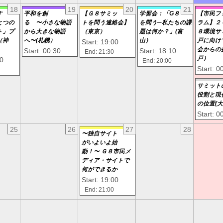
18
19
20
21
す
平和を創
【Ｇ８サミッ
学習会：「G８
【市民フ
とつの
る 〜小さな物語
トを問う連絡会】
を問う─私たちの課
ラム】２
ト」プ
から大きな物語
（東京）
題は何か？」(富
８環境サ
（神
へ〜(札幌）
山）
戸に向け
Start: 19:00
会からの
Start: 00:30
Start: 18:10
End: 21:30
戸）
30
End: 20:00
Start: 0
サミット
役割と現
の位置(
Start: 0
25
26
27
28
〜独自サイト
がいよいよ始
動！〜 Ｇ８市民メ
ディア・サイトで
何ができるか
Start: 19:00
End: 21:00