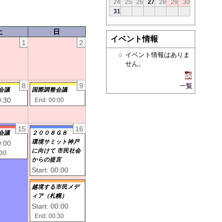
24
25
26
27
28
29
30
31
土
日
イベント情報
1
2
イベント情報はありま
せん。
8
9
一覧
会議
国際調整会議
0:30
End: 00:00
15
16
会議
２００８Ｇ８
環境サミット神戸
0:00
に向けて 市民社会
:30
からの提言
Start: 00:00
越境する市民メデ
ィア（札幌）
Start: 00:00
End: 00:30