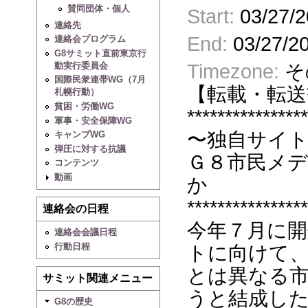
賛同団体・個人
Start:
03/27/2
連絡先
End:
03/27/20
連絡会プログラム
G8サミット直前東京行
動実行委員会
Timezone:
そ
国際民衆連帯WG（7月
【転載・転送
札幌行動）
貧困・労働WG
****************
軍事・安全保障WG
〜独自サイ
キャンプWG
弾圧に対する抗議
Ｇ８市民メ
コンテンツ
動画
か
****************
連絡会の日程
今年７月に
連絡会会議日程
行動日程
トに向けて
とは異なる
サミット関連メニュー
うと結成し
G8の歴史