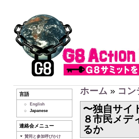
ホーム
»
コン
言語
English
〜独自サイ
Japanese
８市民メデ
連絡会メニュー
るか
賛同と参加呼びかけ