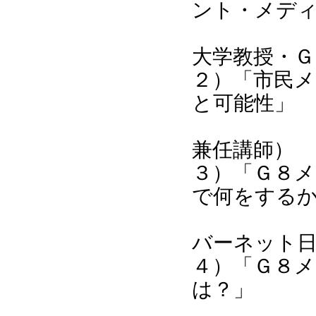
ント・メデ
野宮
大学教授・Ｇ
２）「市民
と可能性」
平沢
兼任講師）
３）「Ｇ８
で何をする
安田
バーネット
４）「Ｇ８
は？」
土屋