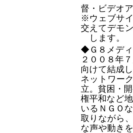
督・ビデオ
※ウェブサ
交えてデモ
します。
◆Ｇ８メデ
２００８年７
向けて結成
ネットワー
立。貧困・開
権平和など
いるＮＧＯ
取りながら
な声や動き