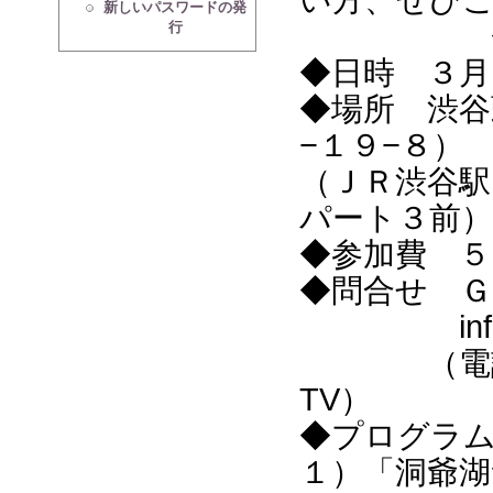
新しいパスワードの発
◇ 
行
◆日時 ３月
◆場所 渋谷
−１９−８）
（ＪＲ渋谷駅
パート３前）
◆参加費 ５
◆問合せ 
info@g8m
（電話03-32
TV）
◆プログラ
１）「洞爺