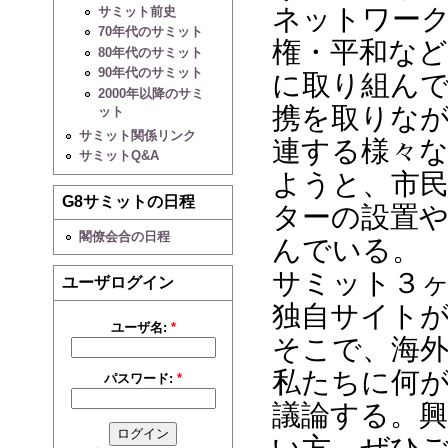
ネットワーク
サミット前史
70年代のサミット
権・平和など
80年代のサミット
90年代のサミット
に取り組ん
2000年以降のサミ
携を取りな
ット
サミット関係リンク
連する様々
サミットQ&A
ようと、市
G8サミットの日程
ターの設置
閣僚会合の日程
んでいる。
サミット３
ユーザログイン
独自サイト
ユーザ名:
*
そこで、海
私たちに何
パスワード:
*
議論する。
い方、ぜひ