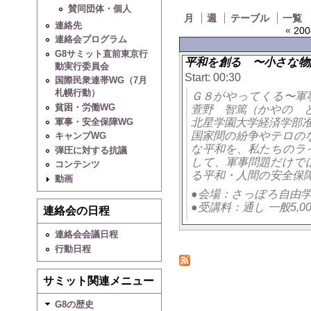
賛同団体・個人
月
週
テーブル
一覧
連絡先
«
200
連絡会プログラム
G8サミット直前東京行
平和を創る 〜小さな物
動実行委員会
Start: 00:30
国際民衆連帯WG（7月
札幌行動）
Ｇ８がやってくる〜軍
貧困・労働WG
萱野 智篤（かやの 
北星学園大学経済学部
軍事・安全保障WG
国家間の紛争やテロの
キャンプWG
な平和を、私たちのラ
弾圧に対する抗議
して、軍事問題だけで
コンテンツ
る平和・人間の安全保
動画
●会場：さっぽろ自由
●受講料：通し 一般5,0
連絡会の日程
連絡会会議日程
行動日程
サミット関連メニュー
G8の歴史