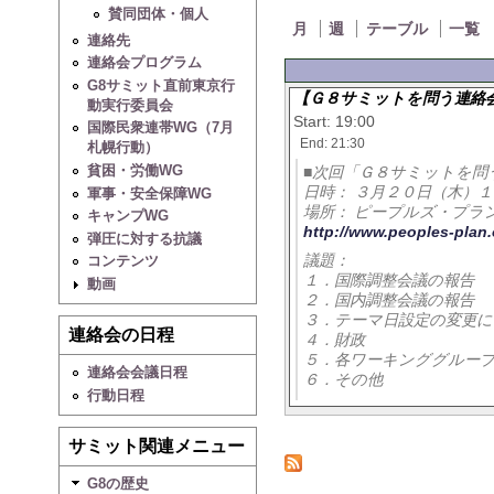
賛同団体・個人
月
週
テーブル
一覧
連絡先
連絡会プログラム
G8サミット直前東京行
【Ｇ８サミットを問う連絡
動実行委員会
Start: 19:00
国際民衆連帯WG（7月
End: 21:30
札幌行動）
貧困・労働WG
■次回「Ｇ８サミットを問
日時： ３月２０日（木）
軍事・安全保障WG
場所： ピープルズ・プラ
キャンプWG
http://www.peoples-plan.
弾圧に対する抗議
議題：
コンテンツ
１．国際調整会議の報告
動画
２．国内調整会議の報告
３．テーマ日設定の変更
連絡会の日程
４．財政
５．各ワーキンググルー
連絡会会議日程
６．その他
行動日程
サミット関連メニュー
G8の歴史