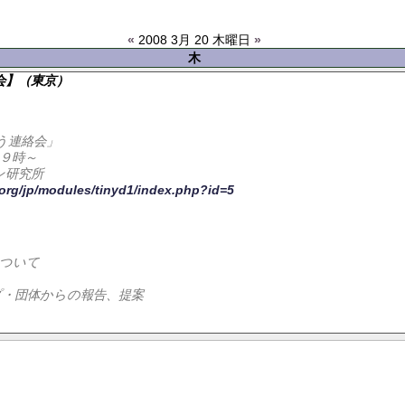
«
2008 3月 20 木曜日
»
木
会】（東京）
う連絡会」
１９時～
ン研究所
org/jp/modules/tinyd1/index.php?id=5
について
プ・団体からの報告、提案