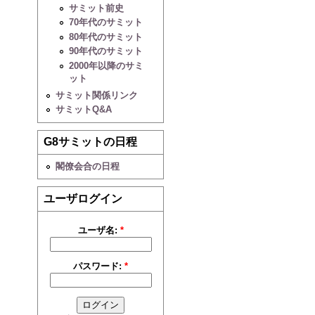
サミット前史
70年代のサミット
80年代のサミット
90年代のサミット
2000年以降のサミ
ット
サミット関係リンク
サミットQ&A
G8サミットの日程
閣僚会合の日程
ユーザログイン
ユーザ名:
*
パスワード:
*