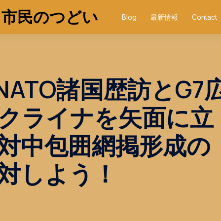
う市民のつどい
Blog
最新情報
Contact
NATO諸国歴訪とG7
クライナを矢面に立
対中包囲網掲形成の
対しよう！