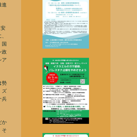
推進
連安
に、
、国
ン政
シア
は勢
、ズ
ナ兵
だか
、そ