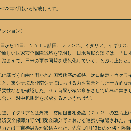
023年2月)から転載します。
アクション）
日から14日、ＮＡＴＯ諸国、フランス、イタリア、イギリス
で新しい国家安全保障戦略を説明し、日米首脳会談では、「日
を踏まえて、日米の軍事同盟を現代化していく」とぶち上げた
配に基づく自由で開かれた国際秩序の堅持、対ロ制裁・ウクラ
こと、東シナ海及び南シナ海における力を背景とした一方的な
重要性などを確認した。Ｇ７首脳が核の傘をさして広島に集ま
し合い、対中包囲網を形成するというわけだ。
促進、イタリアとは外務・防衛担当相会議（２＋２）の立ち上
経済安全保障分野や開発金融分野における連携が確認された。
カとは宇宙枠組みが締結された。先立つ1月13日の外務・防衛