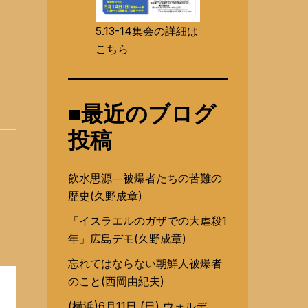
5.13-14集会の詳細は
。
こちら
■最近のブログ
投稿
飲水思源―被爆者たちの苦難の
歴史(久野成章)
「イスラエルのガザでの大虐殺1
年」広島デモ(久野成章)
忘れてはならない朝鮮人被爆者
のこと(西岡由紀夫)
(横浜)6月11日 (日) ウォルデ