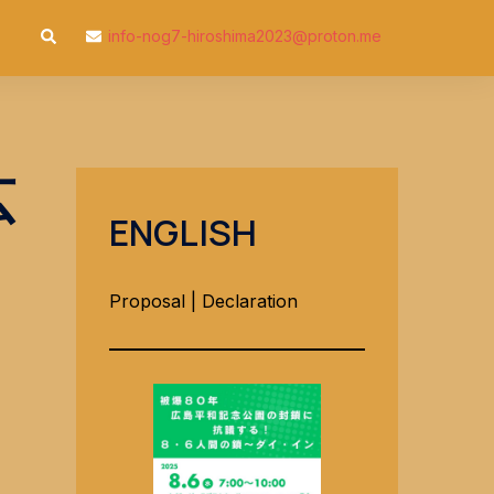
検
info-nog7-hiroshima2023@proton.me
索
広
ENGLISH
Proposal
|
Declaration