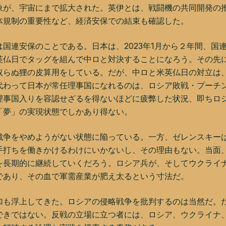
象が、宇宙にまで拡大された。英伊とは、戦闘機の共同開発の
体規制の重要性など、経済安保での結束も確認した。
連安保のことである。日本は、2023年1月から２年間、国
英仏日でタッグを組んで中ロと対決することになろう。その先
取らぬ狸の皮算用をしている。だが、中ロと米英仏日の対立は
代わって日本が常任理事国になれるのは、ロシア敗戦・プーチ
理事国入りを容認せざるを得ないほどに疲弊した状況、即ちロ
「夢」の実現状態でしかあり得ない。
戦争をやめようがない状態に陥っている。一方、ゼレンスキー
手打ちを働きかけるわけにいかないし、その理由もない。当面
を長期的に継続していくだろう。ロシア兵が、そしてウクライ
であり、その血で軍需産業が肥え太るという寸法だ。
加も浮上してきた。ロシアの侵略戦争を批判するのは当然だ。
できではない。反戦の立場に立つ者には、ロシア、ウクライナ