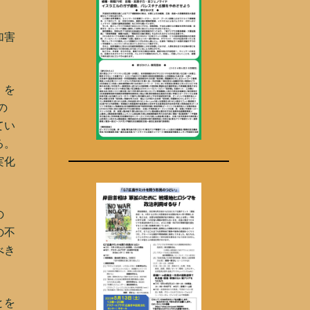
加害
」を
の
てい
る。
実化
の
の不
べき
とを