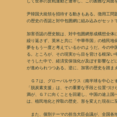
して世界の反戦運動と連帯し、この困難な局面
尹韓国大統領を招待する動きもある。徴用工問
の歴史の否認と対中包囲網に組み込みがセット
加害否認の歴史観は、対中包囲網形成構想全体
繰り返さず、英米と共に「中華帝国」の植民地化
夢をもう一度と考えているかのようだ。今の中
る。ところが、その現実から目を背ける根深い
そうした中で、経済安保強化が及ぼす影響など
が進められつつある。逆に、加害の歴史を踏ま
Ｇ７は、グローバルサウス（南半球を中心とす
「脱炭素支援」は、その重要な手段と位置づけ
満が、Ｇ７に向くことを回避し、中国の途上国
は、植民地化と搾取の歴史、形を変えた現在に
また、個別テーマの担当大臣会議が、全国各地