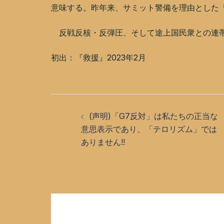
意味する。昨年来、サミット警備を理由とした
反戦反核・反弾圧、そして途上国民衆との連帯
初出：『救援』2023年2月
投
(声明)「G7反対」は私たちの正当な
稿
意思表示であり、「テロリズム」では
ありません!!
ナ
ビ
ゲ