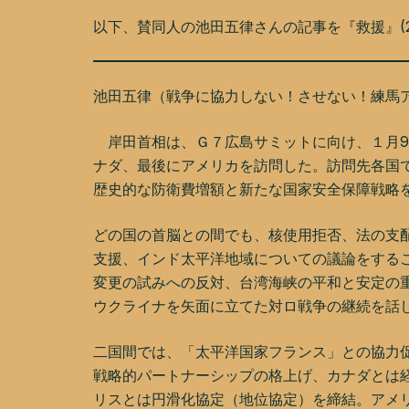
以下、賛同人の池田五律さんの記事を『救援』(2
池田五律（戦争に協力しない！させない！練馬
岸田首相は、Ｇ７広島サミットに向け、１月9
ナダ、最後にアメリカを訪問した。訪問先各国
歴史的な防衛費増額と新たな国家安全保障戦略
どの国の首脳との間でも、核使用拒否、法の支
支援、インド太平洋地域についての議論をする
変更の試みへの反対、台湾海峡の平和と安定の
ウクライナを矢面に立てた対ロ戦争の継続を話
二国間では、「太平洋国家フランス」との協力
戦略的パートナーシップの格上げ、カナダとは
リスとは円滑化協定（地位協定）を締結。アメリ