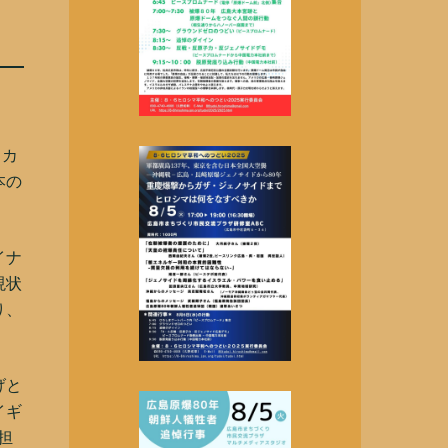
、カ
本の
。
イナ
現状
り、
げと
イギ
担