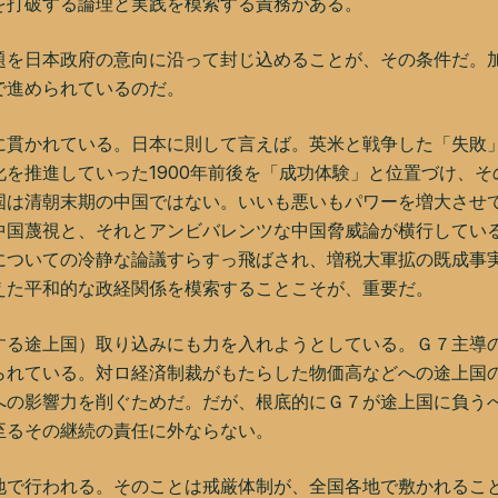
を打破する論理と実践を模索する責務がある。
題を日本政府の意向に沿って封じ込めることが、その条件だ。
で進められているのだ。
に貫かれている。日本に則して言えば。英米と戦争した「失敗
を推進していった1900年前後を「成功体験」と位置づけ、そ
国は清朝末期の中国ではない。いいも悪いもパワーを増大させ
中国蔑視と、それとアンビバレンツな中国脅威論が横行してい
についての冷静な論議すらすっ飛ばされ、増税大軍拡の既成事
えた平和的な政経関係を模索することこそが、重要だ。
る途上国）取り込みにも力を入れようとしている。Ｇ７主導
られている。対ロ経済制裁がもたらした物価高などへの途上国
への影響力を削ぐためだ。だが、根底的にＧ７が途上国に負う
至るその継続の責任に外ならない。
で行われる。そのことは戒厳体制が、全国各地で敷かれるこ