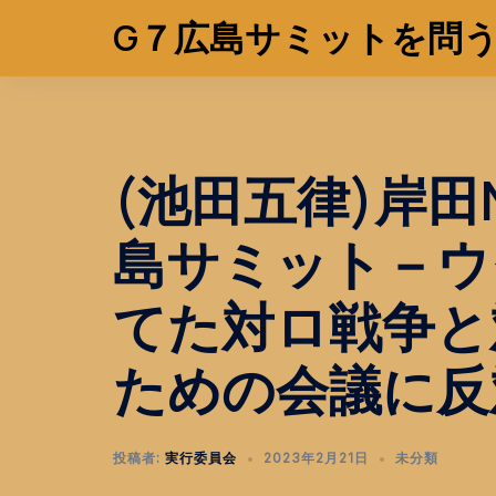
コ
G７広島サミットを問
ン
テ
ン
ツ
へ
(池田五律)岸田
ス
キ
島サミット－ウ
ッ
プ
てた対ロ戦争と
ための会議に反
投稿者:
実行委員会
2023年2月21日
未分類