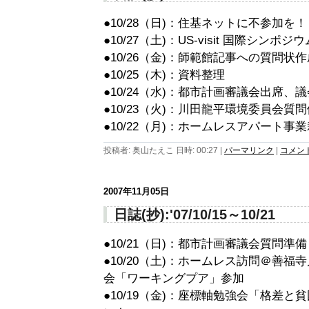
●10/28（日)：住基ネットに不参加を
●10/27（土)：US-visit 国際シンポジ
●10/26（金)：師範館記事への質問状作
●10/25（木)：資料整理
●10/24（水)：都市計画審議会出席、
●10/23（火)：川田龍平環境委員会質
●10/22（月)：ホームレスアパート
投稿者: 奥山たえこ 日時: 00:27
|
パーマリンク
|
コメント 
2007年11月05日
日誌(抄):'07/10/15～10/21
●10/21（日)：都市計画審議会質問準備
●10/20（土)：ホームレス訪問＠善
会「ワーキングプア」参加
●10/19（金)：座標軸勉強会「格差