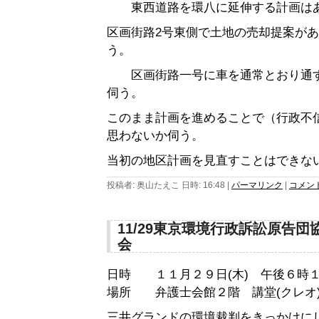
東西道路を環八に延伸する計画はあ
区画街路2号東側で土地の売却提案が
う。
区画街路一号に車を通常とおり通す
伺う。
このまま計画を進めることで（行政不
思わないか伺う。
当初の地区計画を見直すことはできな
投稿者: 奥山たえこ 日時: 16:48
|
パーマリンク
|
コメント 
11/29東京環境行政訴訟原告
会
日時 １１月２９日(木) 午後６時１
場所 弁護士会館２階 講堂(クレオ
三井グランドの環境裁判をきっかけに