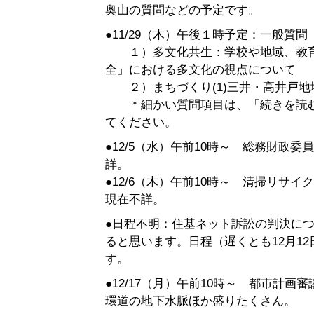
奥山の質問などの予定です。
●11/29（木）午後１時予定：一般質問
１）多文化共生：学校や地域、教育
全」における多文化の視点について
２）まちづくり(1)三井・高井戸地域
＊細かい質問項目は、「続きを読む
てください。
●12/5（水）午前10時～ 総務財政
詳。
●12/6（木）午前10時～ 清掃リサ
現在不詳。
●日程不明：住基ネット訴訟の判決に
ると思います。日程（遅くとも12月1
す。
●12/17（月）午前10時～ 都市計
環道の地下水脈ほか盛りたくさん。