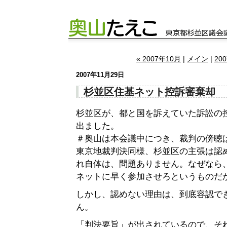
« 2007年10月
|
メイン
|
20
2007年11月29日
杉並区住基ネット控訴審棄却
杉並区が、都と国を訴えていた訴訟の
出ました。
＃奥山は本会議中につき、裁判の傍聴
東京地裁判決同様、杉並区の主張は認
れ自体は、問題ありません。なぜなら
ネットに早く参加させろというものだ
しかし、認めない理由は、到底容認で
ん。
「判決要旨」が出されているので、そ