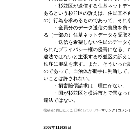
・杉並区が送信する住基ネットデー
あるという杉並区の訴えは、住民基本
の）行為を求めるものであって、それ
・全員分のデータ送信の義務を負っ
る（一部の）住基ネットデータを受取
・送信を希望しない住民のデータを
られたプライバシー権の侵害になる、
違法ではないと主張する杉並区の訴え
秩序に混乱を来す。また、そういった
のであって、自治体が勝手に判断して
いことは許されない。
・損害賠償請求は、理由がない。
・国が杉並区と横浜市とで異なった
違法ではない。
投稿者: 奥山たえこ 日時: 17:08
|
パーマリンク
|
コメント 
2007年11月28日