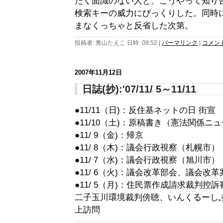
たく面識のない人と、こうやって知り
検索キーの威力にびっくりした。同時
まなくっちゃと反省した次第。
投稿者: 奥山たえこ 日時: 09:52
|
パーマリンク
|
コメント 
2007年11月12日
日誌(抄):'07/11/ 5～11/11
●11/11（日)：反住基ネットの日 街宣
●11/10（土)：原稿書き（憲法関係ニ
●11/ 9（金)：帰京
●11/ 8（木)：議会行政視察（札幌市）
●11/ 7（水)：議会行政視察（旭川市）
●11/ 6（火)：議会改革部会、議会改
●11/ 5（月)：住民票作成請求裁判控
二子玉川環境裁判傍聴、いんくるーし
上訪問