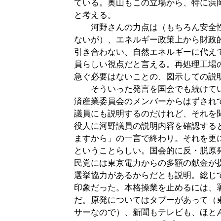
ている。奥山もこの立場から、特に浜
と考える。
河野さんの力点は（もちろん安全性
ないが）、エネルギー政策上から財政
引き合わない、自然エネルギーに代え
員らしい視点だと言える。再処理工場
急ぐ必要はないことの、図示しての説
そういった発言を国会でも続けてい
済産業委員会のメンバーからはずされ
議員にも説明するのだけれど、それを
役人に河野議員の説明内容を確認する
ますから」の一言で終わり。それを更
ということらしい。国会的に反・脱原
民党には東京電力からの多額の献金が
選挙協力があるからだとも説明。総じ
印象だった。本格操業を止めるには、
だ。原発についてはタブーがあって（
サーなので）、新聞もテレビも、ほと