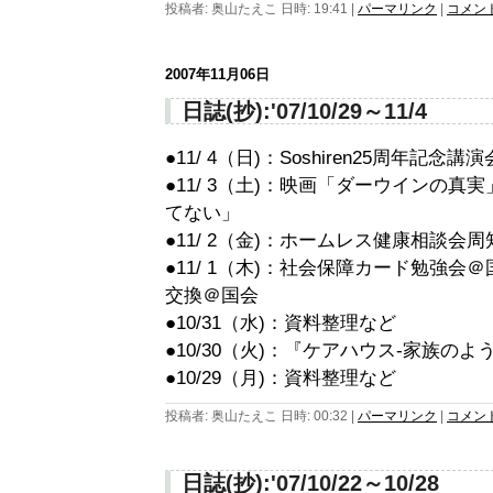
投稿者: 奥山たえこ 日時: 19:41
|
パーマリンク
|
コメント 
2007年11月06日
日誌(抄):'07/10/29～11/4
●11/ 4（日)：Soshiren25周年記
●11/ 3（土)：映画「ダーウインの真
てない」
●11/ 2（金)：ホームレス健康相談会
●11/ 1（木)：社会保障カード勉強
交換＠国会
●10/31（水)：資料整理など
●10/30（火)：『ケアハウス-家族の
●10/29（月)：資料整理など
投稿者: 奥山たえこ 日時: 00:32
|
パーマリンク
|
コメント 
日誌(抄):'07/10/22～10/28