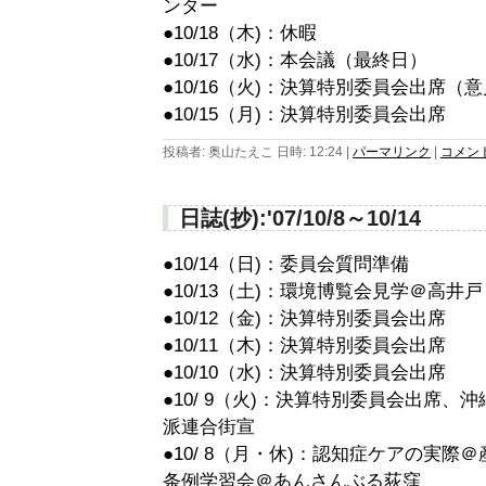
ンター
●10/18（木)：休暇
●10/17（水)：本会議（最終日）
●10/16（火)：決算特別委員会出席（
●10/15（月)：決算特別委員会出席
投稿者: 奥山たえこ 日時: 12:24
|
パーマリンク
|
コメント 
日誌(抄):'07/10/8～10/14
●10/14（日)：委員会質問準備
●10/13（土)：環境博覧会見学＠高井戸
●10/12（金)：決算特別委員会出席
●10/11（木)：決算特別委員会出席
●10/10（水)：決算特別委員会出席
●10/ 9（火)：決算特別委員会出席
派連合街宣
●10/ 8（月・休)：認知症ケアの実
条例学習会＠あんさんぶる荻窪