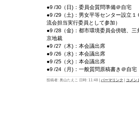
●9 /30（日)：委員会質問準備＠自宅
●9 /29（土)：男女平等センター設
流会担当実行委員として参加）
●9 /28（金)：都市環境委員会傍聴
京地裁
●9 /27（木)：本会議出席
●9 /26（水)：本会議出席
●9 /25（火)：本会議出席
●9 /24（月)：一般質問原稿書き＠自宅
投稿者: 奥山たえこ 日時: 11:48
|
パーマリンク
|
コメント 