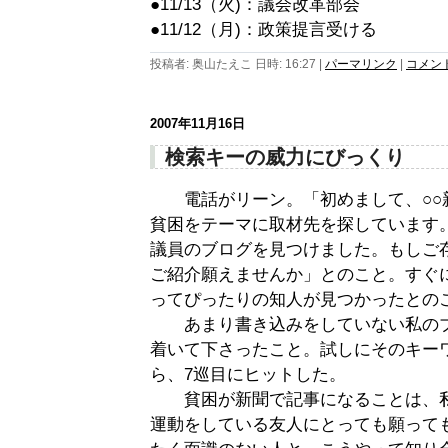
●11/13（火)：議会改革部会
●11/12（月)：政策提言受ける
投稿者: 奥山たえこ 日時: 16:27
|
パーマリンク
|
コメント 
2007年11月16日
検索キーの威力にびっくり
電話がリーン。「初めまして、○○
貧困をテーマに取材先を探しています
議員のブログを見つけました。もしご
ご紹介願えませんか」とのこと。すぐ
ってぴったりの知人が見つかったとの
あまり書き込みをしていない私のブ
着いて下さったこと。試しにそのキー
ら、7巡目にヒットした。
貧困が新聞で記事になることは、私
運動をしている友人にとっても願って