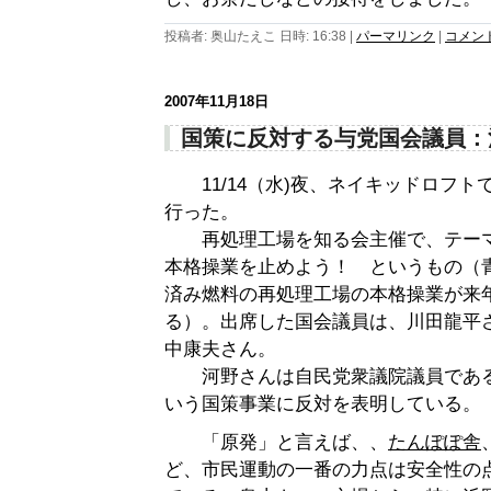
投稿者: 奥山たえこ 日時: 16:38
|
パーマリンク
|
コメント 
2007年11月18日
国策に反対する与党国会議員：
11/14（水)夜、ネイキッドロフト
行った。
再処理工場を知る会主催で、テーマ
本格操業を止めよう！ というもの（
済み燃料の再処理工場の本格操業が来
る）。出席した国会議員は、川田龍平
中康夫さん。
河野さんは自民党衆議院議員である
いう国策事業に反対を表明している。
「原発」と言えば、、
たんぽぽ舎
ど、市民運動の一番の力点は安全性の