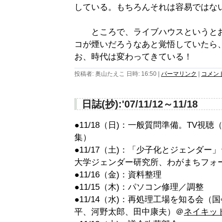
している。もちろんそれは容易ではな
ところで、ライブハウスというとお
コが煙いだろうなあと覚悟していたら
お、時代は変わってきている！
投稿者: 奥山たえこ 日時: 16:50
|
パーマリンク
|
コメント 
日誌(抄):'07/11/12～11/18
●11/18（日)：一般質問準備。TV視
集）
●11/17（土)：「少子化とジェンダ
大学ジェンダー研究所、わがまちフォ
●11/16（金)：資料整理
●11/15（木)：パソコン修理／調整
●11/14（水)：再処理工場を知る会
平、河野太郎、田中康夫）＠
ネイキッ