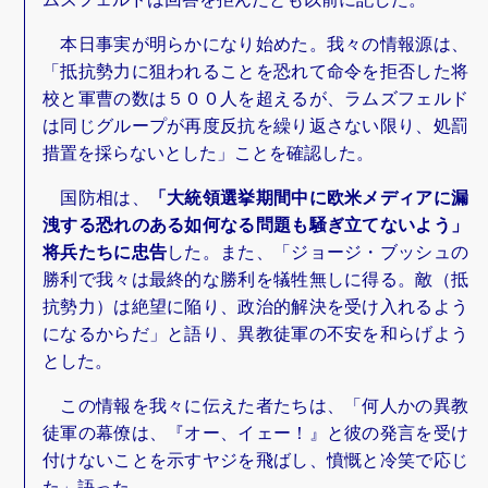
本日事実が明らかになり始めた。我々の情報源は、
「抵抗勢力に狙われることを恐れて命令を拒否した将
校と軍曹の数は５００人を超えるが、ラムズフェルド
は同じグループが再度反抗を繰り返さない限り、処罰
措置を採らないとした」ことを確認した。
国防相は、
「大統領選挙期間中に欧米メディアに漏
洩する恐れのある如何なる問題も騒ぎ立てないよう」
将兵たちに忠告
した。また、「ジョージ・ブッシュの
勝利で我々は最終的な勝利を犠牲無しに得る。敵（抵
抗勢力）は絶望に陥り、政治的解決を受け入れるよう
になるからだ」と語り、異教徒軍の不安を和らげよう
とした。
この情報を我々に伝えた者たちは、「何人かの異教
徒軍の幕僚は、『オー、イェー！』と彼の発言を受け
付けないことを示すヤジを飛ばし、憤慨と冷笑で応じ
た」語った。