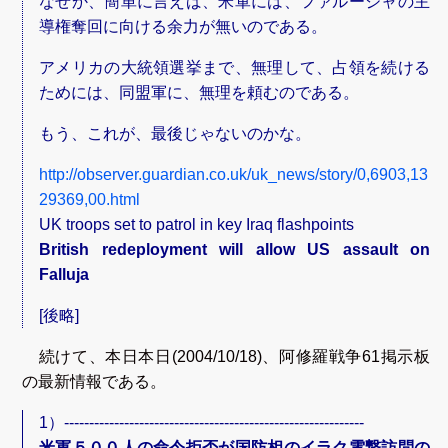
なぜか、簡単に言えば、米軍には、ファルージャの主
導権奪回に向ける余力が無いのである。
アメリカの大統領選挙まで、無理して、占領を続ける
ためには、同盟軍に、無理を頼むのである。
もう、これが、最後じゃないのかな。
http://observer.guardian.co.uk/uk_news/story/0,6903,13
29369,00.html
UK troops set to patrol in key Iraq flashpoints
British redeployment will allow US assault on
Falluja
[後略]
続けて、本日本日(2004/10/18)、阿修羅戦争61掲示板
の最新情報である。
1）------------------------------------------------------------
米軍５００人の命令拒否が国防相のイラク電撃訪問の