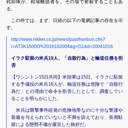
戦部隊が、戦場離脱者を、その場で射殺することもあ
る。
この件では、まず、日経の以下の電網記事の存在を示
す。
http://www.nikkei.co.jp/news/past/honbun.cfm?
i=AT3K1600O%2016102004&g=G1&d=20041016
イラク駐留の米兵19人、「自殺行為」と輸送任務を拒
否
【ワシントン15日共同】米陸軍は15日、イラクに駐留
する予備役の米兵19人が、輸送任務は危険で「自殺行
為だ」との理由で命令を拒否したとして、調査してい
ることを明らかにした。
米兵は襲撃事件続発の危険地帯なのに十分な警護や
装備を与えられていないと不満を訴えており、長期駐
留による態勢不備が露呈した格好だ。