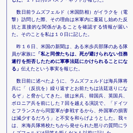
数日前ラムズフェルド（米国防相）がイラクを（電
撃）訪問した際、その理由は米軍内に蔓延し始めた反
抗と直接的な関係があることを確認する情報が届い
た。そのことを私は１０日に記した。
昨１６日、米国の新聞は、ある米歩兵部隊のある隊
員が家族に
「私と同僚たちは、死が避けられない任務
遂行を拒否したために軍事法廷にかけられることにな
る」
伝えたという事実を報じた。
数日前に述べたように、ラムズフェルドは海兵隊将
兵に「（反抗を）繰り返すとお前たちは法廷送りにな
るぞ」と脅かしてきた。彼は米兵、韓国兵、英国兵、
ボロニア兵を前にした７回を越える演説で、「ドイツ
とフランスから同盟軍が参戦するから、外国軍の損害
は減少するだろう」と不安を和らげようとした。我々
は、米海兵隊将校たちから発せられた怒りの質問にラ
ムズフェルドは回答を拒んだとも以前に記した。