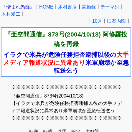
『憎まれ愚痴』
┃
HOME
┃
木村書店
┃
言動録
┃
テーマ別
┃
木村愛二
┃
┃
10月
┃
旧案内図
┃
『亜空間通信』
873号(2004/10/18)
阿修羅投
稿
を再録
イラクで米兵が危険任務拒否逮捕以後の
大手
メディア報道状況に異常あり
米軍崩壊か至急
転送乞う
※※※※※※※※※※※※※※※※※※※※※※※
※※※※※※※※※※※※※※※※※※※※※※※
『亜空間通信』873号(2004/10/18)
※※※※※※※※※※※
【イラクで米兵が危険任務拒否逮捕以後の大手メデ
ィア報道状況に異常あり米軍崩壊か至急転送乞う
※※※※※※※※※※※※※※※※※※※※※※※
※※※※※※※※※※※※※※※※※※※※※※※
転送、転載、引用、訳出、大歓迎！