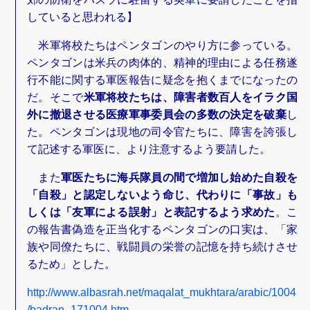
していると思われる】
米軍将校たちはペンタゴンのやり方に参っている。
ペンタゴンは米兵の肉体的、精神的理由による任務遂
行不能に関する軍医報告に疑念を抱くまでになったの
だ。そこで
米軍将校たちは、障害者数百人をイラク国
外に撤退させる医療軍事委員会の多数の決定を破棄
し
た。ペンタゴンは現地の司令官たちに、障害を誇張し
て記述する軍医に、より注意するよう要請した。
また
軍医たちに海兵隊員の間で増加し始めた自殺を
「自殺」と認定しないよう命じ、代わりに「事故」も
しくは「友軍による誤射」と表記するよう求めた
。こ
の報告書偽造を正当化するペンタゴンの口実は、「家
族や同僚たちに、戦闘員の栄誉の記憶を持ち続けさせ
るため」とした。
http://www.albasrah.net/maqalat_mukhtara/arabic/1004
/badran_171004.htm