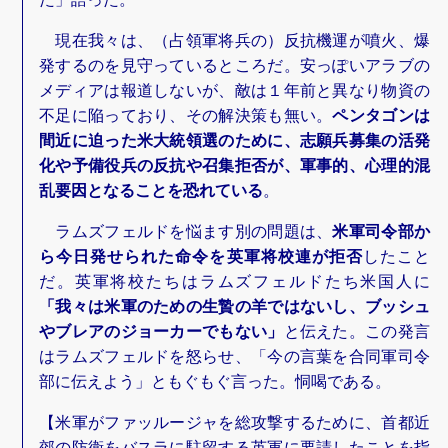
現在我々は、（占領軍将兵の）反抗機運が噴火、爆
発するのを見守っているところだ。安っぽいアラブの
メディアは報道しないが、敵は１年前と異なり物資の
不足に陥っており、その解決策も無い。
ペンタゴンは
間近に迫った米大統領選のために、志願兵募集の活発
化や予備役兵の反抗や召集拒否が、軍事的、心理的混
乱要因となることを恐れている
。
ラムズフェルドを悩ます別の問題は、
米軍司令部か
ら今日発せられた命令を英軍将校連が拒否
したこと
だ。英軍将校たちはラムズフェルドたち米国人に
「我々は米軍のための生贄の羊ではないし、ブッシュ
やブレアのジョーカーでもない」
と伝えた。この発言
はラムズフェルドを怒らせ、「今の言葉を合同軍司令
部に伝えよう」ともぐもぐ言った。恫喝である。
【米軍がファッルージャを総攻撃するために、首都近
郊の防衛をバスラに駐留する英軍に要請したことを指