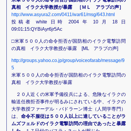
真相 イラク大学教授が暴露 ［ＭＬ アラブの声］
http://www.asyura2.com/0411/war61/msg/643.html
投稿者 white 日時 2004 年 10 月 18 日
09:01:15:QYBiAyr6jr5Ac
□米軍５００人の命令拒否が国防相のイラク電撃訪問
の真相 イラク大学教授が暴露 [ML アラブの声]
http://groups.yahoo.co.jp/group/voiceofarab/message/9
5
米軍５００人の命令拒否が国防相のイラク電撃訪問の
真相 イラク大学教授が暴露
２０人近くの米軍予備役兵による、危険なイラクの
輸送任務拒否事件が明るみにされている中、イラクの
大学教授ファーデル・バドラーン博士（人間学専門）
は、
命令不服従は５００人以上に達していることがラ
ムズフェルドのイラク電撃訪問の理由であったと暴露
した
。１７日付のバスラ・ネットが報じた。