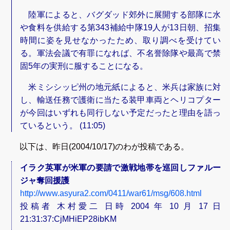
陸軍によると、バグダッド郊外に展開する部隊に水
や食料を供給する第343補給中隊19人が13日朝、招集
時間に姿を見せなかったため、取り調べを受けてい
る。軍法会議で有罪になれば、不名誉除隊や最高で禁
固5年の実刑に服することになる。
米ミシシッピ州の地元紙によると、米兵は家族に対
し、輸送任務で護衛に当たる装甲車両とヘリコプター
が今回はいずれも同行しない予定だったと理由を語っ
ているという。 (11:05)
以下は、昨日(2004/10/17)のわが投稿である。
イラク英軍が米軍の要請で激戦地帯を巡回しファルー
ジャ奪回援護
http://www.asyura2.com/0411/war61/msg/608.html
投稿者 木村愛二 日時 2004 年 10 月 17 日
21:31:37:CjMHiEP28ibKM