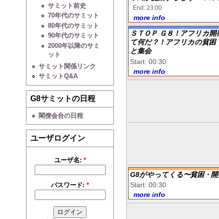
サミット前史
End: 23:00
70年代のサミット
more info
80年代のサミット
ＳＴＯＰ Ｇ８！アフリカ開発会議
90年代のサミット
て何だ？！アフリカの貧困
2000年以降のサミ
と集会
ット
Start: 00:30
サミット関係リンク
more info
サミットQ&A
G8サミットの日程
閣僚会合の日程
ユーザログイン
ユーザ名:
*
G8がやってくる〜貧困・開
Start: 00:30
パスワード:
*
more info