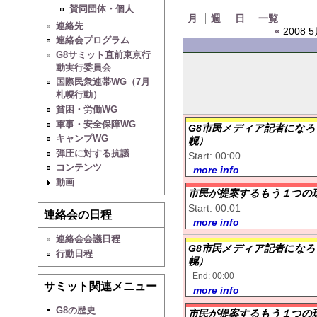
賛同団体・個人
月
週
日
一覧
連絡先
«
2008 5
連絡会プログラム
G8サミット直前東京行
動実行委員会
国際民衆連帯WG（7月
札幌行動）
貧困・労働WG
軍事・安全保障WG
G8市民メディア記者になろ
キャンプWG
幌）
弾圧に対する抗議
Start: 00:00
コンテンツ
more info
動画
市民が提案するもう１つの
Start: 00:01
連絡会の日程
more info
連絡会会議日程
G8市民メディア記者になろ
行動日程
幌）
End: 00:00
サミット関連メニュー
more info
G8の歴史
市民が提案するもう１つの