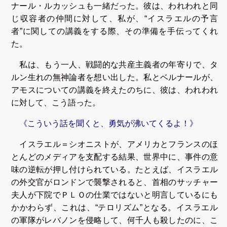
ナール・ルカッシュも一緒だった。彼は、われわれと同
じ収容者の仲間に対して、私が、“イスラエルの予言
者”に関しての講義をする際、その準備を手伝ってくれ
た。
私は、もう一人、戦闘的な共産主義者の年寄りで、タ
ルン生れの無神論者を想い出した。私とベルナールが、
アモスについての講義を終えたのちに、彼は、われわれ
に対して、こう語った。
《こういう話を聞くと、勇気が沸いてくるよ！》
イスラエル＝シオニストが、アメリカとフランスのほ
とんどのメディアを支配する結果、世界中に、事件の意
味の逆転が押し付けられている。たとえば、イスラエル
の外交官がロンドンで襲撃されると、首相のサッチャー
夫人が下院でＰＬＯの仕業ではないと明言しているにも
かかわらず、これは、“テロリズム”となる。イスラエル
の軍隊がレバノンを侵略して、何千人も殺したのに、こ