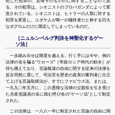
犯した犯罪の、意味そのもののに関することなのであ
る。その犯罪は、シオニストのプロパガンダによって変
造されている。シオニストは、ヒトラーの人類に対する
犯罪を変造し、ユダヤ人が唯一の犠牲者だと称する巨大
なポグロムだけに限定してしまっているのだ。
［ニュルンベルグ判決を神聖化するゲー
ソ法］
一歩踏み出せば限度を越える。行く手には今や、例の
法律の名を騙る“ウカーズ”［帝政ロシア時代の勅令］が
待ち構えており、言論報道の自由に関する従来の法律を
反古同然に遇して、司法官を歴史の真実の審判者に仕立
て上げる言論取締法が、すでにファビウス法、または、
一九九〇年五月に、この悪辣な法律の父親役を引き受け
た共産党議員の名に因む呼び名の“ゲーソ法”として制定
された。
この法律は、一八八一年に制定された言論の自由に関