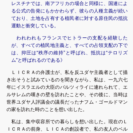
レスチナでは、南アフリカの場合と同様に、国連によ
る公式の告発にもかかわらず、彼らの人種主義が続い
ており、土地を占有する植民者に対する原住民の抵抗
運動と衝突している。
われわれもフランスでヒトラーの支配を経験した
が、すべての植民地主義と、すべての占領支配の下で
は、抑圧は“秩序の維持”と呼ばれ、抵抗は“テロリズ
ム”と呼ばれるのである》
ＬＩＣＲＡの弁護士が、私を反ユダヤ主義者として描
き出そうと試みているのを聞きながら、私は、一九六七
年にイスラエルの大臣のバルツィライに連れられて、エ
ルサレムの嘆きの壁を訪れたことや、その後に、当時は
世界ユダヤ人評議会の議長だったナフム・ゴールドマン
の家を訪れた時のことを想い出した。
私は、集中収容所での暮らしを想い出した。現在のＬ
ＩＣＲＡの前身、ＬＩＣＡの創設者で、私の友人のベル