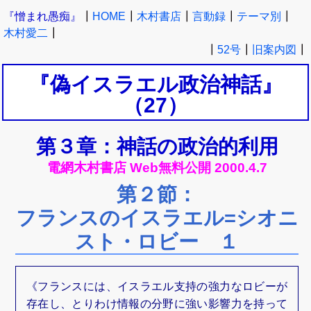
『憎まれ愚痴』
┃
HOME
┃
木村書店
┃
言動録
┃
テーマ別
┃
木村愛二
┃
┃
52号
┃
旧案内図
┃
『偽イスラエル政治神話』
（27）
第３章：神話の政治的利用
電網木村書店 Web無料公開 2000.4.7
第２節：
フランスのイスラエル=シオニ
スト・ロビー １
《フランスには、イスラエル支持の強力なロビーが
存在し、とりわけ情報の分野に強い影響力を持って