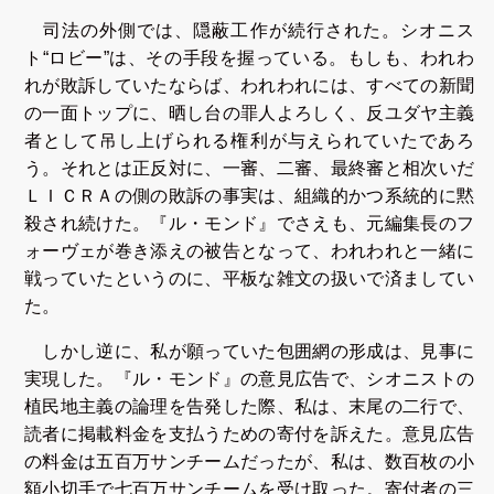
司法の外側では、隠蔽工作が続行された。シオニス
ト“ロビー”は、その手段を握っている。もしも、われわ
れが敗訴していたならば、われわれには、すべての新聞
の一面トップに、晒し台の罪人よろしく、反ユダヤ主義
者として吊し上げられる権利が与えられていたであろ
う。それとは正反対に、一審、二審、最終審と相次いだ
ＬＩＣＲＡの側の敗訴の事実は、組織的かつ系統的に黙
殺され続けた。『ル・モンド』でさえも、元編集長のフ
ォーヴェが巻き添えの被告となって、われわれと一緒に
戦っていたというのに、平板な雑文の扱いで済ましてい
た。
しかし逆に、私が願っていた包囲網の形成は、見事に
実現した。『ル・モンド』の意見広告で、シオニストの
植民地主義の論理を告発した際、私は、末尾の二行で、
読者に掲載料金を支払うための寄付を訴えた。意見広告
の料金は五百万サンチームだったが、私は、数百枚の小
額小切手で七百万サンチームを受け取った。寄付者の三