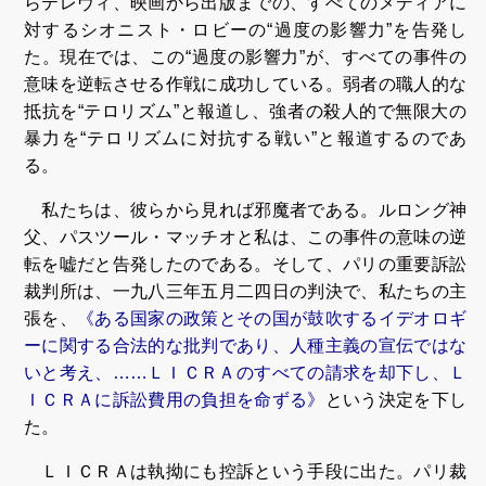
らテレヴィ、映画から出版までの、すべてのメディアに
対するシオニスト・ロビーの“過度の影響力”を告発し
た。現在では、この“過度の影響力”が、すべての事件の
意味を逆転させる作戦に成功している。弱者の職人的な
抵抗を“テロリズム”と報道し、強者の殺人的で無限大の
暴力を“テロリズムに対抗する戦い”と報道するのであ
る。
私たちは、彼らから見れば邪魔者である。ルロング神
父、パスツール・マッチオと私は、この事件の意味の逆
転を嘘だと告発したのである。そして、パリの重要訴訟
裁判所は、一九八三年五月二四日の判決で、私たちの主
張を、
《ある国家の政策とその国が鼓吹するイデオロギ
ーに関する合法的な批判であり、人種主義の宣伝ではな
いと考え、……ＬＩＣＲＡのすべての請求を却下し、Ｌ
ＩＣＲＡに訴訟費用の負担を命ずる》
という決定を下し
た。
ＬＩＣＲＡは執拗にも控訴という手段に出た。パリ裁