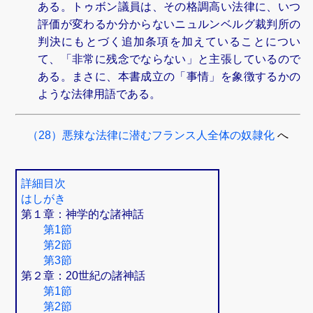
ある。トゥボン議員は、その格調高い法律に、いつ
評価が変わるか分からないニュルンベルグ裁判所の
判決にもとづく追加条項を加えていることについ
て、「非常に残念でならない」と主張しているので
ある。まさに、本書成立の「事情」を象徴するかの
ような法律用語である。
（28）悪辣な法律に潜むフランス人全体の奴隷化
へ
詳細目次
はしがき
第１章：神学的な諸神話
第1節
第2節
第3節
第２章：20世紀の諸神話
第1節
第2節