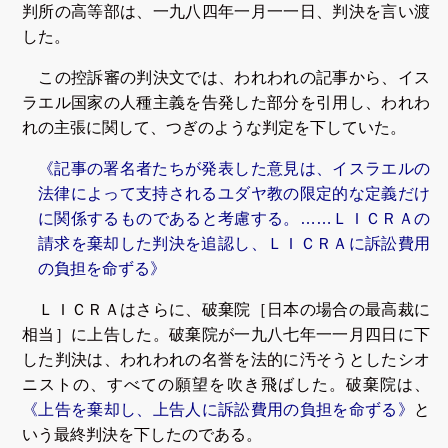
判所の高等部は、一九八四年一月一一日、判決を言い渡
した。
この控訴審の判決文では、われわれの記事から、イス
ラエル国家の人種主義を告発した部分を引用し、われわ
れの主張に関して、つぎのような判定を下していた。
《記事の署名者たちが発表した意見は、イスラエルの
法律によって支持されるユダヤ教の限定的な定義だけ
に関係するものであると考慮する。……ＬＩＣＲＡの
請求を棄却した判決を追認し、ＬＩＣＲＡに訴訟費用
の負担を命ずる》
ＬＩＣＲＡはさらに、破棄院［日本の場合の最高裁に
相当］に上告した。破棄院が一九八七年一一月四日に下
した判決は、われわれの名誉を法的に汚そうとしたシオ
ニストの、すべての願望を吹き飛ばした。破棄院は、
《上告を棄却し、上告人に訴訟費用の負担を命ずる》
と
いう最終判決を下したのである。