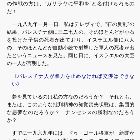
の作戦の方は、“ガリラヤに平和を”と名付けられるの
だ！
一九八九年一月一日、私はテレヴィで、“石の反乱”の
結果、パレスチナ側に三二七人の、そのほとんどが小石
を投げた子供の死者が出ており、イスラエル側に八人
の、そのほとんどが自動小銃で射撃した軍人の死者が出
たというニュースを見た。同じ日に、イスラエルの大臣
の一人が言明した。
《パレスチナ人が暴力を止めなければ交渉はできな
い》
夢を見ているのは私の方なのだろうか？ それとも、
または、このような批判精神の知覚喪失状態は、集団的
な悪夢なのだろうか？ ナンセンスの勝利なのだろう
か？
すでに一九六九年には、ドゥ・ゴール将軍が、新聞か