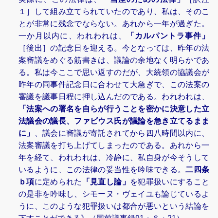
１］して組み立てられていたのであり、私は、そのこ
とが非常に残念でならない。あれから一年が過ぎた。
一か月以内に、われわれは、
「カルパントラ事件」
［後出］の記念日を迎える。今となっては、昨年の法
案審議をめぐる筋書きは、議論の余地なく明らかであ
る。私は今ここで思い返すのだが、大統領の協議会が
昨年の同事件記念日に合わせて大急ぎで、この法案の
審議を議事日程に押し込んだのである。われわれは、
「法案への署名を自らが行うことを密かに決意した立
法議会の議長、ファビウス氏が議論を急き立てるまま
に」
、議会に審議が寄託されてから四八時間以内に、
法案審議を打ち上げてしまったのである。あれから一
年を経て、われわれは、冷静に、私自身が今そうして
いるように、この法律の妥当性を吟味できる。
二四条
ｂ項
に定められた
「見直し論」
を犯罪扱いにすること
の是非を吟味し、シモーヌ・ヴェイユも論じているよ
うに、このような犯罪扱いは都合が悪いという結論を