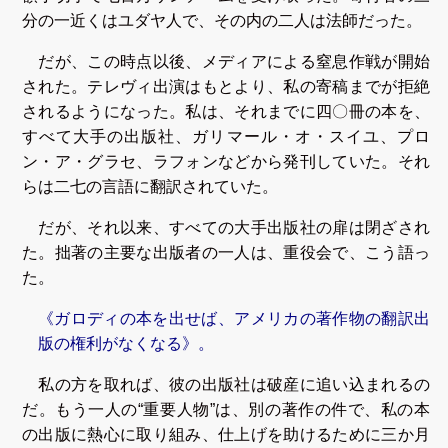
分の一近くはユダヤ人で、その内の二人は法師だった。
だが、この時点以後、メディアによる窒息作戦が開始
された。テレヴィ出演はもとより、私の寄稿までが拒絶
されるようになった。私は、それまでに四〇冊の本を、
すべて大手の出版社、ガリマール・オ・スイユ、プロ
ン・ア・グラセ、ラフォンなどから発刊していた。それ
らは二七の言語に翻訳されていた。
だが、それ以来、すべての大手出版社の扉は閉ざされ
た。拙著の主要な出版者の一人は、重役会で、こう語っ
た。
《ガロディの本を出せば、アメリカの著作物の翻訳出
版の権利がなくなる》。
私の方を取れば、彼の出版社は破産に追い込まれるの
だ。もう一人の“重要人物”は、別の著作の件で、私の本
の出版に熱心に取り組み、仕上げを助けるために三か月