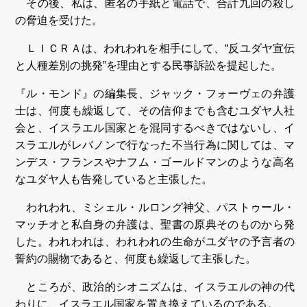
その後、私は、匿名の手紙と電話で、合計九回の殺し
の脅迫を受けた。
ＬＩＣＲＡは、われわれを相手にして、“反ユダヤ宣伝
と人種差別の挑発”を理由とする民事訴訟を提起した。
『ル・モンド』の編集長、ジャック・フォーヴェの弁護
士は、何度も繰返して、その信仰までも含むユダヤ人社
会と、イスラエル国家とを混同するべきではないし、イ
スラエルがレバノンで行なった不当行為に関しては、マ
ンデス・フランスやナフム・ゴールドマンのような高名
なユダヤ人も告発していると主張した。
われわれ、ミシェル・ルロング神父、パストゥール・
マッチオと私自身の弁護は、聖書の原典そのものから発
した。われわれは、われわれの生命がユダヤの予言者の
誓約の賜物であると、何度も繰返して主張した。
ところが、政治的シオニズムは、イスラエルの神の代
わりに、イスラエル国家を置き換えているのである。