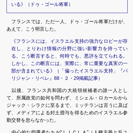
いる》（ドゥ・ゴール将軍）
フランスでは、ただ一人、ドゥ・ゴール将軍だけが、
あえて、こう明言した。
《フランスには、イスラエル支持の強力なロビーが存
在し、とりわけ情報の分野に強い影響力を持ってい
る。こう断言すると、何時でも、悪評を立てられる。
しかし、この断言には、実際に、常に重要な真実の一
部が含まれている》（「偏ったイスラエル支持」『パ
リジャン・リベレ』88・２・29掲載記事）
以後、フランス共和国の大統領候補者の誰一人とし
て、所属政党の如何を問わず、ミシェル・ロカールから
ジャック・シラクに至るまで、ミッテランは言うに及ば
ず、メディアによる封土授与を得るためのイスラエル参
勤交替を怠らなかった。
中心的な指導者たちが“ＬＩＣＬＡ”（人種主義と反ユ