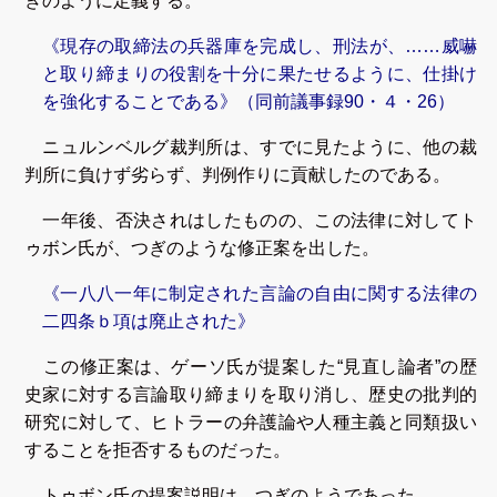
ぎのように定義する。
《現存の取締法の兵器庫を完成し、刑法が、……威嚇
と取り締まりの役割を十分に果たせるように、仕掛け
を強化することである》（同前議事録90・４・26）
ニュルンベルグ裁判所は、すでに見たように、他の裁
判所に負けず劣らず、判例作りに貢献したのである。
一年後、否決されはしたものの、この法律に対してト
ゥボン氏が、つぎのような修正案を出した。
《一八八一年に制定された言論の自由に関する法律の
二四条ｂ項は廃止された》
この修正案は、ゲーソ氏が提案した“見直し論者”の歴
史家に対する言論取り締まりを取り消し、歴史の批判的
研究に対して、ヒトラーの弁護論や人種主義と同類扱い
することを拒否するものだった。
トゥボン氏の提案説明は、つぎのようであった。