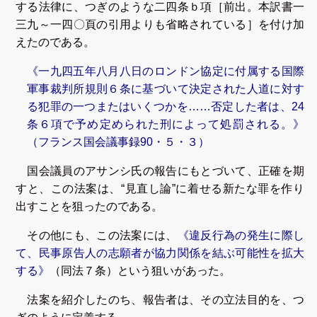
する法律に、つぎのような二四条ｂ項［前出。本訳書一
三九～一四〇頁の引用よりも省略されている］を付け加
えたのである。
《一九四五年八月八日のロンドン協定に付属する国際
軍事裁判所規則６条に基づいて決定された人道に対す
る犯罪の一つまたはいくつかを……否定した者は、24
条６項で予め定められた刑によって処罰される。》
（フランス国会議事録90・５・３）
国会議員のアサンシ氏の報告にもとづいて、正確を期
すと、この法案は、“見直し論”に着せる新たな罪を作り
出すことを狙ったのである。
その他にも、この法案には、
《違反行為の発生に際し
て、民事原告人の志願者が協力関係を結ぶ可能性を拡大
する》
（同法７条）という狙いがあった。
法案を紹介したのち、報告者は、その立法目的を、つ