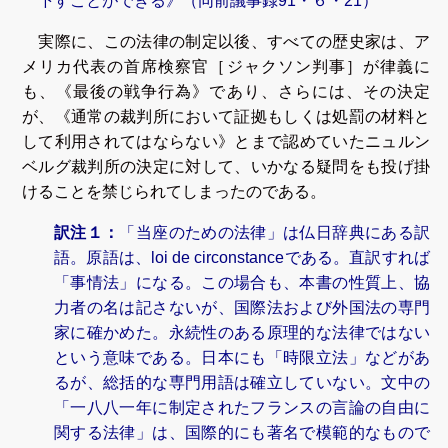
下すことができる》（同前議事録91・６・21）
実際に、この法律の制定以後、すべての歴史家は、ア
メリカ代表の首席検察官［ジャクソン判事］が律義に
も、《最後の戦争行為》であり、さらには、その決定
が、《通常の裁判所において証拠もしくは処罰の材料と
して利用されてはならない》とまで認めていたニュルン
ベルグ裁判所の決定に対して、いかなる疑問をも投げ掛
けることを禁じられてしまったのである。
訳注１：
「当座のための法律」は仏日辞典にある訳
語。原語は、loi de circonstanceである。直訳すれば
「事情法」になる。この場合も、本書の性質上、協
力者の名は記さないが、国際法および外国法の専門
家に確かめた。永続性のある原理的な法律ではない
という意味である。日本にも「時限立法」などがあ
るが、総括的な専門用語は確立していない。文中の
「一八八一年に制定されたフランスの言論の自由に
関する法律」は、国際的にも著名で模範的なもので