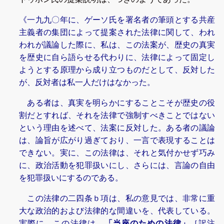
《一九九〇年に、ゲーソ氏を署名者の筆頭とする共産
主義者の集団によって提案された法律に関して、われ
われが議論した際に、私は、この法案が、歴史の真実
を歴史に自ら語らせる代わりに、法律によって固定し
ようとする原理から成り立つものだとして、反対した
が、反対者は私一人だけはなかった。
ある者は、真実を明らかにすることこそが歴史の役
割だとすれば、それを法律で強制すべきことではない
という理由を述べて、法案に反対した。ある者の議論
は、論旨が広がり過ぎており、一言で表現することは
できない。実に、この法律は、それと気付かせず巧み
に、政治活動を犯罪扱いにし、さらには、言論の自由
を犯罪扱いにするのである。
この法律の二四条ｂ項は、私の意見では、非常に重
大な政治的および法律的な間違いを、代表している。
実際に、この法律は、
「当座のための法律」
［訳注