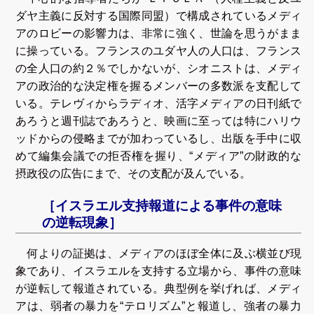
ダヤ主義に反対する国際同盟）で構成されているメディ
アのロビーの影響力は、非常に強く、世論を思うがまま
に操っている。フランスのユダヤ人の人口は、フランス
の全人口の約２％でしかないが、シオニストは、メディ
アの政治的な決定権を握るメンバーの多数派を支配して
いる。テレヴィからラディオ、活字メディアの日刊紙で
あろうと週刊誌であろうと、映画に至っては特にハリウ
ッドからの侵略までが加わっているし、出版を手中に収
めて編集会議での拒否権を握り、“メディア”の財政的な
摂政役の広告にまで、その支配が及んでいる。
［イスラエル支持報道による事件の意味
の逆転現象］
何よりの証拠は、メディアのほぼ全体に及ぶ横並び現
象であり、イスラエルを支持する立場から、事件の意味
が逆転して報道されている。典型例を挙げれば、メディ
アは、弱者の暴力を“テロリズム”と報道し、強者の暴力