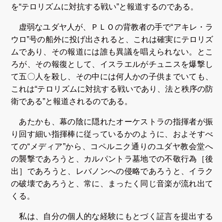
を“テロリズムに対抗する戦い”と報道するのである。
虚弱なユダヤ人が、ＰＬＯの背教者の手で“アキレ・ラ
ウロ”号の船外に投げ出されると、これは確実にテロリズ
ムであり、その報道には誰も異議を唱えられない。とこ
ろが、その報復として、イスラエルがチュニスを爆撃し
て五〇人を殺し、その中には何人かの子供までいても、
これは“テロリズムに対抗する戦いであり、法と秩序の防
衛である”と報道されるのである。
あたかも、幕の陰に隠れたオーケストラの指揮者が振
り回す細い指揮棒に従っているかのように、およそすべ
ての“メディア”から、コペルニク通りのユダヤ教会堂へ
の襲撃であろうと、カルパントラ墓地での不敬行為［後
出］であろうと、レバノンへの侵略であろうと、イラク
の破壊であろうと、常に、まったく同じ音楽が流れ出て
くる。
私は、自分の個人的な経験にもとづく証言を提出する