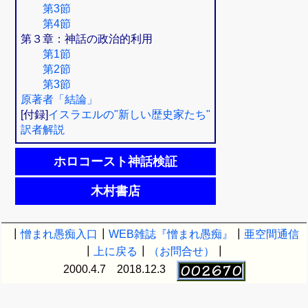
第3節
第4節
第３章：神話の政治的利用
第1節
第2節
第3節
原著者「結論」
[付録]
イスラエルの"新しい歴史家たち"
訳者解説
ホロコースト神話検証
木村書店
┃
憎まれ愚痴入口
┃
WEB雑誌『憎まれ愚痴』
┃
亜空間通信
┃
上に戻る
┃
（お問合せ）
┃
2000.4.7 2018.12.3