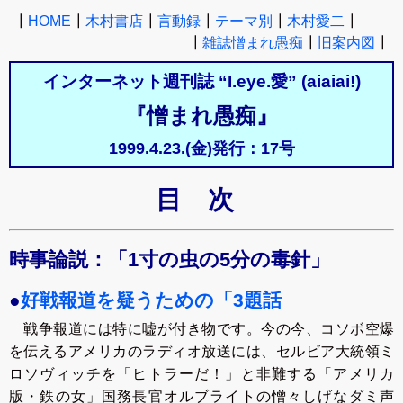
┃
HOME
┃
木村書店
┃
言動録
┃
テーマ別
┃
木村愛二
┃
┃
雑誌憎まれ愚痴
┃
旧案内図
┃
インターネット週刊誌 “I.eye.愛” (aiaiai!)
『憎まれ愚痴』
1999.4.23.(金)発行：17号
目次
時事論説：「1寸の虫の5分の毒針」
●
好戦報道を疑うための「3題話
戦争報道には特に嘘が付き物です。今の今、コソボ空爆
を伝えるアメリカのラディオ放送には、セルビア大統領ミ
ロソヴィッチを「ヒトラーだ！」と非難する「アメリカ
版・鉄の女」国務長官オルブライトの憎々しげなダミ声