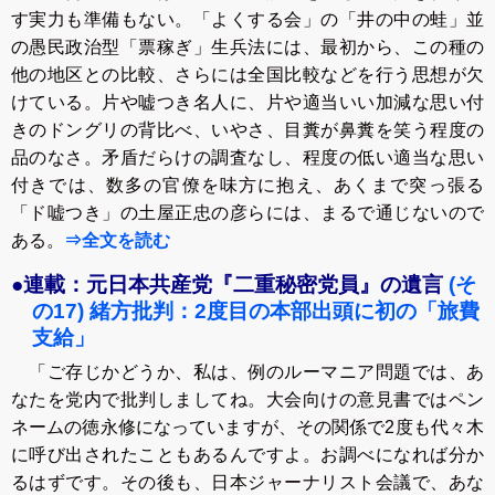
す実力も準備もない。「よくする会」の「井の中の蛙」並
の愚民政治型「票稼ぎ」生兵法には、最初から、この種の
他の地区との比較、さらには全国比較などを行う思想が欠
けている。片や嘘つき名人に、片や適当いい加減な思い付
きのドングリの背比べ、いやさ、目糞が鼻糞を笑う程度の
品のなさ。矛盾だらけの調査なし、程度の低い適当な思い
付きでは、数多の官僚を味方に抱え、あくまで突っ張る
「ド嘘つき」の土屋正忠の彦らには、まるで通じないので
ある。
⇒全文を読む
●連載：元日本共産党『二重秘密党員』の遺言
(そ
の17) 緒方批判：2度目の本部出頭に初の「旅費
支給」
「ご存じかどうか、私は、例のルーマニア問題では、あ
なたを党内で批判しましてね。大会向けの意見書ではペン
ネームの徳永修になっていますが、その関係で2度も代々木
に呼び出されたこともあるんですよ。お調べになれば分か
るはずです。その後も、日本ジャーナリスト会議で、あな