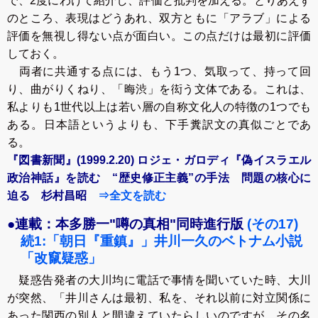
で、2度にわけて紹介し、評価と批判を加える。とりあえず
のところ、表現はどうあれ、双方ともに「アラブ」による
評価を無視し得ない点が面白い。この点だけは最初に評価
しておく。
両者に共通する点には、もう1つ、気取って、持って回
り、曲がりくねり、「晦渋」を衒う文体である。これは、
私よりも1世代以上は若い層の自称文化人の特徴の1つでも
ある。日本語というよりも、下手糞訳文の真似ごとであ
る。
『図書新聞』(1999.2.20) ロジェ・ガロディ『偽イスラエル
政治神話』を読む “歴史修正主義”の手法 問題の核心に
迫る 杉村昌昭
⇒全文を読む
●連載：本多勝一"噂の真相"同時進行版
(その17)
続1:「朝日『重鎮』」井川一久のベトナム小説
「改竄疑惑」
疑惑告発者の大川均に電話で事情を聞いていた時、大川
が突然、「井川さんは最初、私を、それ以前に対立関係に
あった関西の別人と間違えていたらしいのですが、その名