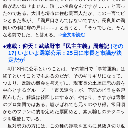
前が思い出せません。珍しい名前なんですが……」と言っ
たのである。大川も堺市に住む関西人だが、この一言でピ
ンときた私が、「鵜戸口さんではないですか。長良川の鵜
飼いの鵜に扉の戸口……」と言うと、「そうでした。そん
な名前でした」と答える。
⇒全文を読む
●連載：仰天！武蔵野市『民主主義』周遊記
(その
17) いよいよ選挙公示：25日に市長と市議が決
定だが
4月18日に公示ということは、その前日で「事前運動」は
終了ということでもあるのだが、そのギリギリになって、
つまり、反論の機会を与えずに、現市長の土屋正忠の彦を
中心とするグループ、「市民連合」が、下記のビラを各戸
配布した。解説は後回しにするが、やはり、さすがは選挙
のプロ集団ではある。嘘がばれても元々のやり得。常日頃
からのファンに的を定めた票固めと、素人騙しのテクニッ
クを駆使している。
反対勢力の方には、この種の詐欺を直ちに見抜き切り返