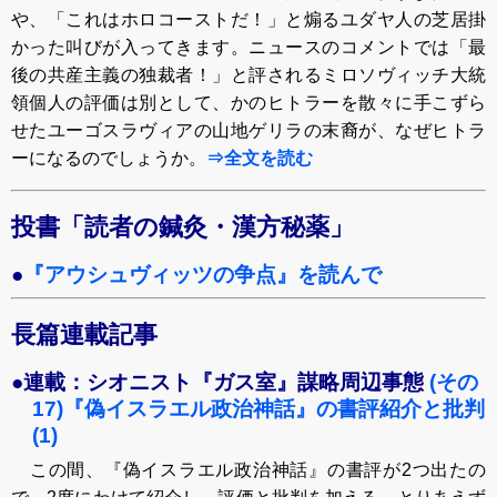
や、「これはホロコーストだ！」と煽るユダヤ人の芝居掛
かった叫びが入ってきます。ニュースのコメントでは「最
後の共産主義の独裁者！」と評されるミロソヴィッチ大統
領個人の評価は別として、かのヒトラーを散々に手こずら
せたユーゴスラヴィアの山地ゲリラの末裔が、なぜヒトラ
ーになるのでしょうか。
⇒全文を読む
投書「読者の鍼灸・漢方秘薬」
●
『アウシュヴィッツの争点』を読んで
長篇連載記事
●連載：シオニスト『ガス室』謀略周辺事態
(その
17)『偽イスラエル政治神話』の書評紹介と批判
(1)
この間、『偽イスラエル政治神話』の書評が2つ出たの