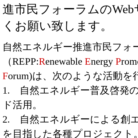
進市民フォーラムのWe
くお願い致します。
自然エネルギー推進市民フォ
（REPP:
R
enewable
E
nergy
P
rom
F
orum)は、次のような活動を
1. 自然エネルギー普及啓発
ド活用。
2. 自然エネルギーによる創
を目指した各種プロジェクト