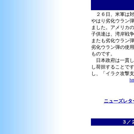
２６日、米軍は対
やはり劣化ウラン
ました。アメリカ
子供達は、湾岸戦
またも劣化ウラン
劣化ウラン弾の使
ものです。
日本政府は一貫し
し荷担することで
し、「イラク攻撃
ht
ニューズレター
３／