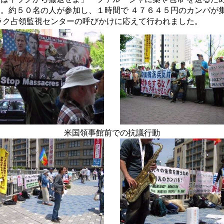
。約５０名の人が参加し、１時間で ４７６４５円のカンパが
ラク占領監視センターの呼びかけに応えて行われました。
米国領事館前での抗議行動