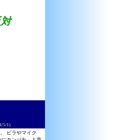
反対
4/5/1)
。 ビラやマイク
めにカンパを」と市