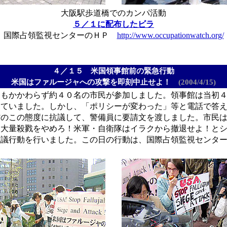
大阪駅歩道橋でのカンパ活動
５／１に配布したビラ
国際占領監視センターのＨＰ
http://www.occupationwatch.org/
４／１５ 米国領事館前の緊急行動
米国はファルージャへの攻撃を即刻中止せよ！
(2004/4/15)
もかかわらず約４０名の市民が参加しました。領事館は当初４
していました。しかし、「ポリシーが変わった」等と電話で答
館のこの態度に抗議して、警備員に要請文を渡しました。市民
！大量殺戮をやめろ！米軍・自衛隊はイラクから撤退せよ！と
抗議行動を行いました。この日の行動は、国際占領監視センタ