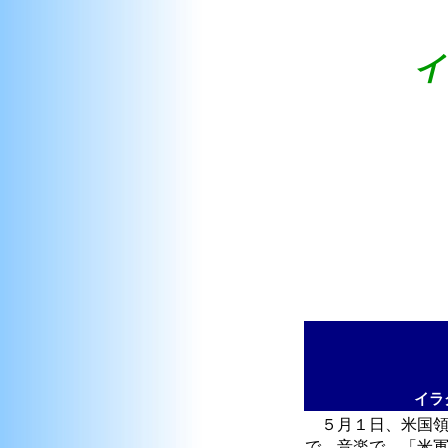
イ
イラ
５月１日、米国領
で、音楽で、「米軍