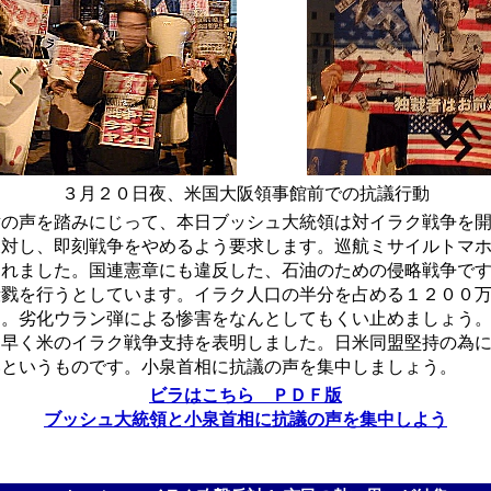
３月２０日夜、米国大阪領事館前での抗議行動
の声を踏みにじって、本日ブッシュ大統領は対イラク戦争を開
反対し、即刻戦争をやめるよう要求します。巡航ミサイルトマ
されました。国連憲章にも違反した、石油のための侵略戦争で
殺戮を行うとしています。イラク人口の半分を占める１２００
ん。劣化ウラン弾による惨害をなんとしてもくい止めましょう
早く米のイラク戦争支持を表明しました。日米同盟堅持の為に
いというものです。小泉首相に抗議の声を集中しましょう。
ビラはこちら ＰＤＦ版
ブッシュ大統領と小泉首相に抗議の声を集中しよう