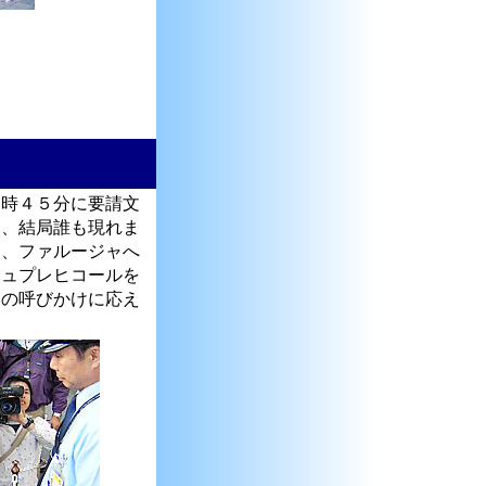
時４５分に要請文
え、結局誰も現れま
は、ファルージャへ
シュプレヒコールを
ーの呼びかけに応え