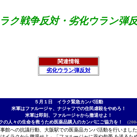
ラク戦争反対・劣化ウラン弾
関連情報
劣化ウラン弾反対
５月１日 イラク緊急カンパ活動
米軍はファルージャ、ナジャフでの住民虐殺をやめろ！
米軍は即刻、ファルージャから撤退せよ！
クの人々の生命を救うため医薬品購入のカンパにご協力を！
(200
事館への抗議行動、大阪駅での医薬品カンパ活動を行いました
はイラクから撤退せよ」「ファルージャに薬や包帯 を送るた