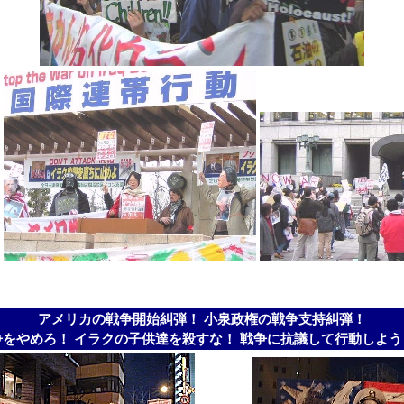
アメリカの戦争開始糾弾！ 小泉政権の戦争支持糾弾！
争をやめろ！ イラクの子供達を殺すな！ 戦争に抗議して行動しよ