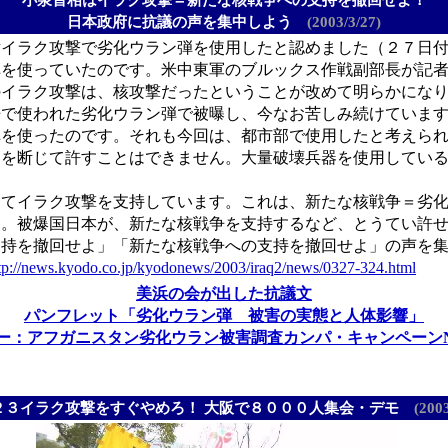
日本政府に抗議の声を集中しよう
(2003/3/27)
イラク攻撃で劣化ウラン弾を使用したと認めました（２７日付
弾を使っていたのです。米中東軍のブルックス作戦副部長が記
のイラク攻撃は、核攻撃だったということが改めて明らかにな
争で使われた劣化ウラン弾で被曝し、今なお苦しみ続けていま
弾を使ったのです。それも今回は、都市部で使用したと考えら
用を断じて許すことはできません。大量破壊兵器を使用してい
てイラク攻撃を支持しています。これは、新たな核戦争＝劣化
す。被爆国日本が、新たな核戦争を支持するなど、とうてい許
支持を撤回せよ」「新たな核戦争への支持を撤回せよ」の声を
tp://news.kyodo.co.jp/kyodonews/2003/iraq2/news/0327-324.html
美浜の会が出した抗議文
パンフレット「劣化ウラン弾 被害の実態と人体影響」
：アフガニスタン劣化ウラン被害調査カンパ・キャンペーンNo.５(0
２３イラク攻撃をすぐやめろ！ 大阪で８０００人集会・デモ
(2003