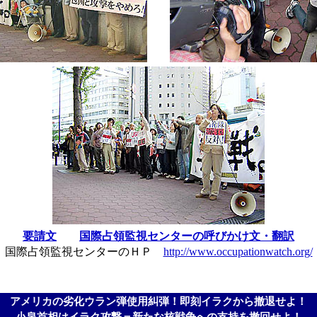
要請文
国際占領監視センターの呼びかけ文・翻訳
国際占領監視センターのＨＰ
http://www.occupationwatch.org/
アメリカの劣化ウラン弾使用糾弾！即刻イラクから撤退せよ！
小泉首相はイラク攻撃＝新たな核戦争への支持を撤回せよ！