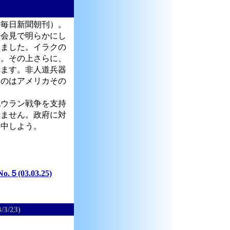
毎日新聞朝刊）。
者会見で明らかにし
りました。イラクの
す。その上さらに、
れます。非人道兵器
るのはアメリカその
ウラン戦争を支持
せません。政府に対
集中しよう。
3.03.25)
/3/23)