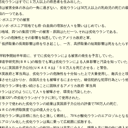
ウランはすでに１万人以上の癌患者を生み出した。
害全体の氷山の一角に過ぎない。劣化ウランは50万人以上の乳幼児の死亡の
つである。
･ボスニアでの被害
･ボスニア現地でも癌･白血病の増加が人々を襲いはじめている。
地域、四つの集団で同一の被害－原因はただ一つ､それは劣化ウランである。
ランの危険性とその影響を知悉していたアメリカ政府と軍。
取量の長期影響は癌を引き起こし、一方、高摂取量の短期影響は死をもたらす
、
始半年前に、すでに劣化ウランによる被害の発生を予言していた。
研究所(ＢＲＬ)の報告でも軍は劣化ウランによる人体影響と汚染を知っていた
英国原子力公社(ＵＫＡＥＡ)は「５０万人を死亡させる」と警告。
府と軍当局は、劣化ウランの危険性を十分知った上で大量使用し、敵兵士と現
ばかりか、自国兵士をも被曝するにまかせた。確信犯的な犯罪行為という他
ラン弾を使い続けることに固執するアメリカ政府･軍当局
ランはどのようにして人々を被曝させ、環境を汚染したか。
20㌧の劣化ウランがイラクに対して使用された。
で使われた劣化ウランの総量は英国原子力公社の評価で700万人の死亡、
摂取限度では45億人分となる。
ラン弾は目標に当たると激しく燃焼し、70％が酸化ウランのエアロゾルとな
ロゾル化した劣化ウランは風に乗って広範囲に拡散する。
となった劣化ウランの約50～90％は非常に小さく、呼吸と共に肺の中に侵入