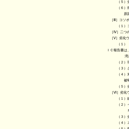
（５）劣化
（６）癌は被
原因の一
［Ⅲ］コソボ
（１）コソボ
［Ⅳ］二つの
［Ⅴ］劣化ウ
（１）「低摂
ＩＣ報告書は
湾岸戦争開
（２）弾道学
（３）さらに
（４）米英政
被曝させた
（５）劣化ウ
［Ⅵ］劣化ウ
（１）総量3
（２）イラク
ＮＲＣの年
（３）劣化ウ
（４）エア
（５）微粒子