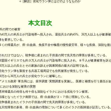
］劣化ウラン弾とはどのようなものか
文目次
兵の間での被害
万人の米兵士が汚染地帯へ投入され、退役兵士の約45%、26万人以上もが健康被
求している。
帰還兵が、癌･白血病、免疫不全や極度の慢性疲労等、様々な疾病、深刻な後
けではない。戦争後に産まれた子供達の間で先天性の障害が多発している。
イギリスでも約３万人の兵士が汚染地帯に投入され、８千人が健康被害を訴え
人以上の兵士とその家族の訴えが因果関係の最大の証明である。
ウラン弾を製造する兵器工場周辺でも住民被害が発生している。
から30万人の兵士が劣化ウランに被曝した。
カ政府･軍当局には、疫学調査･実態調査を実施し、医療と補償を行う責任が
における深刻な被害の実態
帰還兵の何倍も何十倍も深刻なイラクにおける劣化ウラン被害。
なったイラク南部では、癌･白血病が３～７倍に増加している。
後産まれたイラクの子供達の間で先天的障害が多発している。
障害の多発、癌･白血病の増加について多くのイラクの医師達が証言している