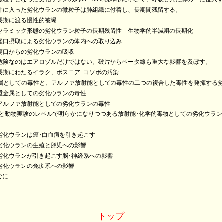
入った劣化ウランの微粒子は肺組織に付着し、長期間残留する。
に渡る慢性的被曝
ック形態の劣化ウラン粒子の長期残留性－生物学的半減期の長期化
摂取による劣化ウランの体内への取り込み
口からの劣化ウランの吸収
なのはエアロゾルだけではない。破片からベータ線も重大な影響を及ぼす。
にわたるイラク、ボスニア･コソボの汚染
としての毒性と、アルファ放射能としての毒性の二つの複合した毒性を発揮する
属としての劣化ウランの毒性
ファ放射能としての劣化ウランの毒性
動物実験のレベルで明らかになりつつある放射能･化学的毒物としての劣化ウラン
ウランは癌･白血病を引き起こす
ウランの生殖と胎児への影響
ウランが引き起こす脳･神経系への影響
ウランの免疫系への影響
ごに
トップ