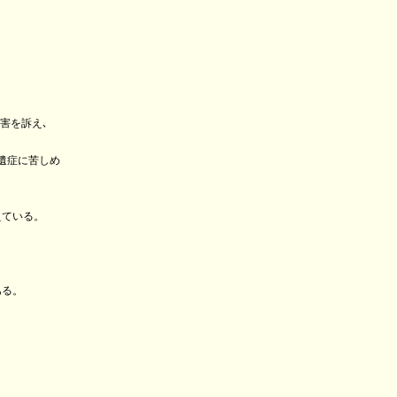
害を訴え､
遺症に苦しめ
ている。
ある。
。