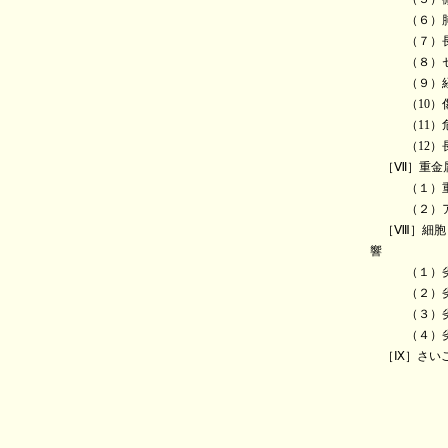
（６）肺に
（７）長期
（８）セラミ
（９）経口
（10）傷
（11）危険
（12）長期
［Ⅶ］重金属
（１）重金
（２）アル
［Ⅷ］細胞と
響
（１）劣化
（２）劣化
（３）劣化
（４）劣化
［Ⅸ］さい