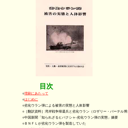
目次
○
増刷にあたって
○
はじめに
ウラン弾による被害の実態と人体影響
資料］湾岸戦争帰還兵と劣化ウラン（ロザリー・バーテル博
聞「知られざるヒバクシャ-劣化ウラン弾の実態」嫡要
ＦＬが劣化ウラン弾を製造していた