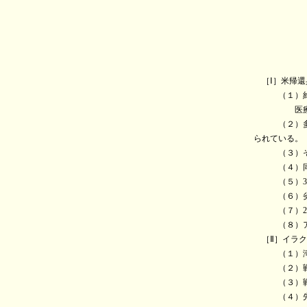
○［解説
本
［Ⅰ］米帰還
（１）約43
医療を要
（２）多くの
られている。
（３）それだ
（４）同盟国
（５）30万
（６）劣化
（７）20万
（８）アメリ
［Ⅱ］イラク
（１）湾岸
（２）戦場と
（３）戦争
（４）先天性