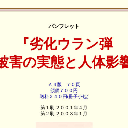
パンフレット
『劣化ウラン弾
被害の実態と人体影
Ａ４版 ７０頁
頒価７００円
送料２４０円(冊子小包)
第１刷 ２００１年４月
第２刷 ２００３年１月