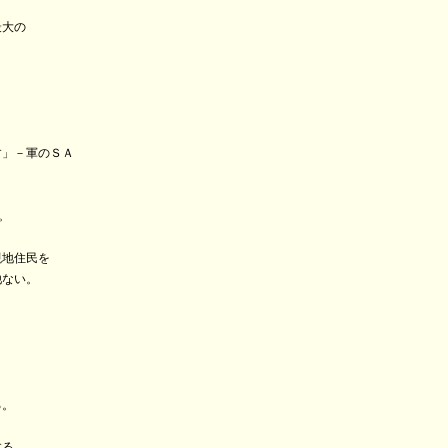
最大の
」－軍のＳＡ
。
地住民を
ない。
る。
する。