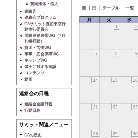
賛同団体・個人
週
日
テーブル
一覧
連絡先
連絡会プログラム
月
火
水
G8サミット直前東京行
1
2
動実行委員会
国際民衆連帯WG（7月
札幌行動）
貧困・労働WG
7
8
9
軍事・安全保障WG
キャンプWG
弾圧に対する抗議
コンテンツ
動画
14
15
16
連絡会の日程
連絡会会議日程
21
22
23
行動日程
サミット関連メニュー
28
29
30
G8の歴史