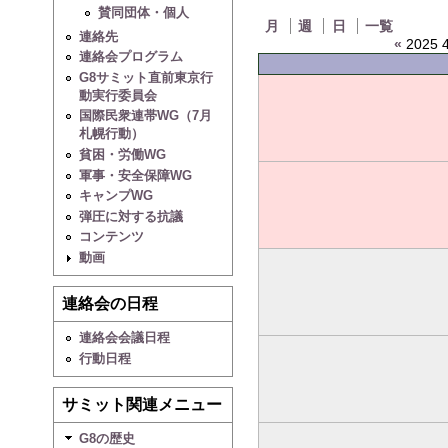
賛同団体・個人
月
週
日
一覧
連絡先
«
2025 4
連絡会プログラム
G8サミット直前東京行
動実行委員会
国際民衆連帯WG（7月
札幌行動）
貧困・労働WG
軍事・安全保障WG
キャンプWG
弾圧に対する抗議
コンテンツ
動画
連絡会の日程
連絡会会議日程
行動日程
サミット関連メニュー
G8の歴史