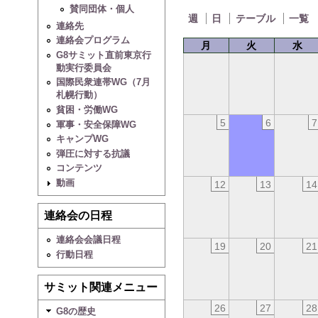
賛同団体・個人
週
日
テーブル
一覧
連絡先
連絡会プログラム
月
火
水
G8サミット直前東京行
動実行委員会
国際民衆連帯WG（7月
札幌行動）
貧困・労働WG
5
6
7
軍事・安全保障WG
キャンプWG
弾圧に対する抗議
コンテンツ
動画
12
13
14
連絡会の日程
連絡会会議日程
19
20
21
行動日程
サミット関連メニュー
26
27
28
G8の歴史