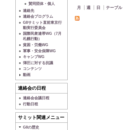
賛同団体・個人
月
週
日
テーブル
連絡先
連絡会プログラム
G8サミット直前東京行
動実行委員会
国際民衆連帯WG（7月
札幌行動）
貧困・労働WG
軍事・安全保障WG
キャンプWG
弾圧に対する抗議
コンテンツ
動画
連絡会の日程
連絡会会議日程
行動日程
サミット関連メニュー
G8の歴史