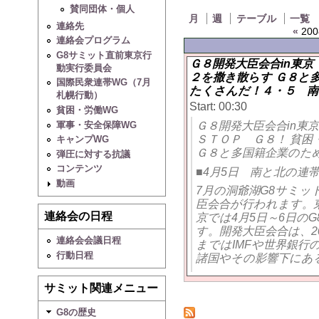
賛同団体・個人
月
週
テーブル
一覧
連絡先
«
200
連絡会プログラム
G8サミット直前東京行
Ｇ８開発大臣会合in東京
動実行委員会
２を撒き散らす Ｇ８と
国際民衆連帯WG（7月
たくさんだ！４・５ 南と
札幌行動）
Start: 00:30
貧困・労働WG
Ｇ８開発大臣会合in東
軍事・安全保障WG
ＳＴＯＰ Ｇ８！ 貧困
キャンプWG
Ｇ８と多国籍企業のた
弾圧に対する抗議
コンテンツ
■4月5日 南と北の連帯マ
動画
7月の洞爺湖G8サミ
臣会合が行われます。
連絡会の日程
京では4月5日～6日の
す。開発大臣会合は、20
連絡会会議日程
まではIMFや世界銀行
行動日程
諸国やその影響下にある
サミット関連メニュー
G8の歴史