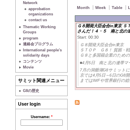
Network
Month
Week
Table
L
approbation
organizations
contact us
Ｇ８開発大臣会合in東京 
Thematic Working
さんだ！４・５ 南と北の連帯
Groups
Start: 00:30
program
連絡会プログラム
Ｇ８開発大臣会合in東京
ＳＴＯＰ Ｇ８！ 貧困・
International people's
Ｇ８と多国籍企業のための
solidarity days
コンテンツ
■4月5日 南と北の連帯マーチ
Movie
7月の洞爺湖G8サミット
京では4月5日～6日のG8
まではIMFや世界銀行の
サミット関連メニュー
G8の歴史
User login
Username:
*