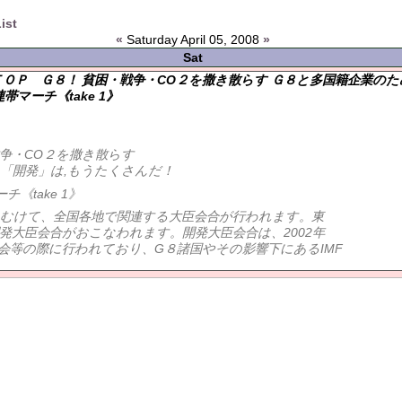
ist
«
Saturday April 05, 2008
»
Sat
ＳＴＯＰ Ｇ８！ 貧困・戦争・CO２を撒き散らす Ｇ８と多国籍企業の
マーチ《take 1》
戦争・CO２を撒き散らす
「開発」は,もうたくさんだ！
《take 1》
にむけて、全国各地で関連する大臣会合が行われます。東
開発大臣会合がおこなわれます。開発大臣会合は、2002年
総会等の際に行われており、G８諸国やその影響下にあるIMF