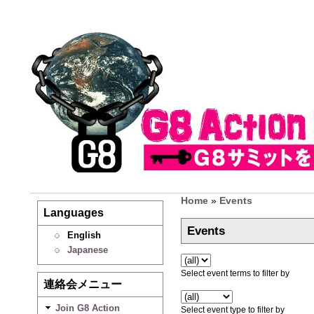
Home
»
Events
Languages
Events
English
Japanese
Select event terms to filter by
連絡会メニュー
Join G8 Action
Select event type to filter by