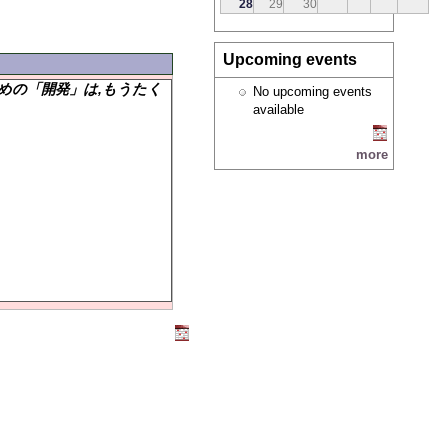
28
29
30
Upcoming events
ための「開発」は,もうたく
No upcoming events
available
more