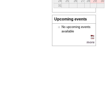
24
25
26
27
28
29
30
31
Upcoming events
No upcoming events
available
more