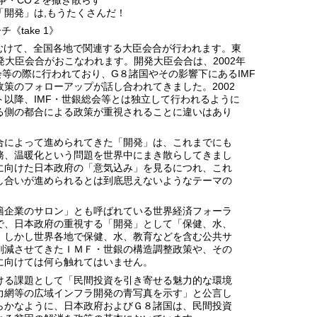
「開発」は,もうたくさんだ！
《take 1》
にむけて、全国各地で関連する大臣会合が行われます。東
開発大臣会合がおこなわれます。開発大臣会合は、2002年
会等の際に行われており、G８諸国やその影響下にあるIMF
策のフォローアップが話し合われてきました。2002
ト以降、IMF・世銀総会等とは独立して行われるように
る側の都合による政策が重視されることに違いはあり
合によって進められてきた「開発」は、これまでにも
務、温暖化という問題を世界中にまき散らしてきまし
に向けた日本政府の「意気込み」を見るにつれ、これ
し合いが進められるとは到底思えないようなテーマの
籍企業のサロン」とも呼ばれている世界経済フォーラ
で、日本政府の重視する「開発」として「保健、水、
。しかし世界各地で保健、水、教育などを含む公共サ
削減させてきたＩＭＦ・世銀の構造調整政策や、その
に向けては何ら触れてはいません。
ける課題として「民間投資を引き寄せる魅力的な環境
力網等の広域インフラ開発の青写真を示す」と公言し
らかなように、日本政府およびＧ８諸国は、民間投資