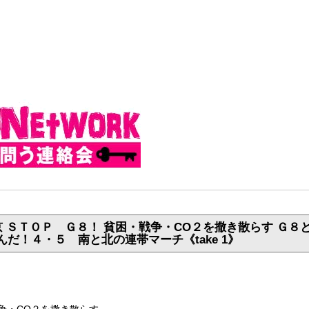
京 ＳＴＯＰ Ｇ８！ 貧困・戦争・CO２を撒き散らす Ｇ
んだ！４・５ 南と北の連帯マーチ《take 1》
争・CO２を撒き散らす