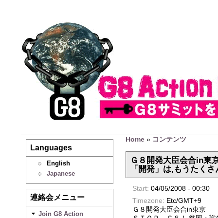
Home
»
コンテンツ
Languages
Ｇ８開発大臣会合in東
English
「開発」は,もうたくさ
Japanese
Start:
04/05/2008 - 00:30
連絡会メニュー
Timezone:
Etc/GMT+9
Ｇ８開発大臣会合in東京
Join G8 Action
ＳＴＯＰ Ｇ８！ 貧困・戦