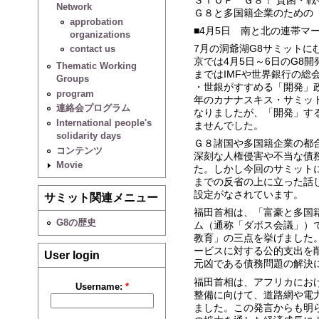
Network
Ｇ８と多国籍企業のための
approbation
■4月5日 南と北の連帯マーチ
organizations
7月の洞爺湖G8サミット
contact us
京では4月5日～6日のG8
Thematic Working
まではIMFや世界銀行の総
Groups
・世銀がすすめる「開発」政
program
年のカナナスキス・サミッ
連絡会プログラム
なりましたが、「開発」す
International people's
ませんでした。
solidarity days
Ｇ８諸国や多国籍企業の都
コンテンツ
深刻な人権侵害や不当な債
Movie
た。しかし今回のサミット
までの反省の上に立った話
設定がなされています。
サミット関連メニュー
福田首相は、「富豪と多国
G8の歴史
ム（通称「ダボス会議」）
教育」の三点を挙げました
ービスに対する公的支出を
User login
元凶である債務問題の解決
福田首相は、アフリカにお
Username:
*
整備に向けて、道路網や電
ました。この発言からも明