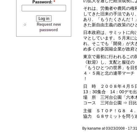
の拡大を通した経済成長に
Password:
*
それは、労働者や農民の権
してきた旧来の手法であり
あり、「もうたくさんだ！
Request new
きた新自由主義の政策のひ
password
日本政府は、サミットに向
マとしています。５月末に
れ、そこでも「開発」が大
め多くの多国籍企業が政府
東京で最初に行われるこの
《歓迎》し、支配と服従の
「もうひとつの世界」を目
４・５南と北の連帯マーチ《
！
日 時 ２００８年４月５
13：30集合 14：00デモ
場 所 三河台公園「六本
コース 三河台公園 ⇒ 日
主催 ＳＴＯＰ！Ｇ８ 4．5
協力 Ｇ８サミットを問
By kaname at 03/23/2008 - 17:3