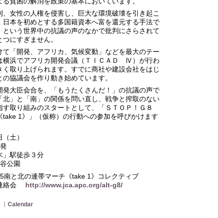
よる貧困の解消を政策の基本においています。
利、女性の人権を侵害し、巨大な環境破壊を引き起こ
、日本を初めとする多国籍資本へ富を還元する手法で
」という世界中の抗議の声のなかで批判にさらされて
とつにすぎません。
けて「開発、アフリカ、気候変動」などを最大のテー
は横浜でアフリカ開発会議（ＴＩＣＡＤ Ⅳ）が行わ
きく取り上げられます。すでに商社や建設会社をはじ
との協議会を作り動き始めています。
開発大臣会合を、「もうたくさんだ！」の抗議の声で
「北」と「南」の関係を問い直し、戦争と搾取のない
指す取り組みのスタートとして、「ＳＴＯＰ！Ｇ８
take 1》」（仮称）の行動への参加を呼びかけます
日（土）
出発
木」駅徒歩３分
比谷公園
南と北の連帯マーチ《take 1》コレクティブ
う連絡会
http://www.jca.apc.org/alt-g8/
1
Calendar