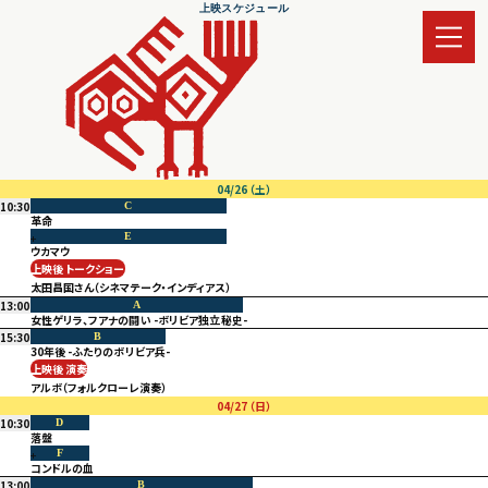
上映スケジュール
04/26
（土）
10:30
C
革命
E
ウカマウ
上映後 トークショー
太田昌国さん（シネマテーク・インディアス）
13:00
A
女性ゲリラ、フアナの闘い -ボリビア独立秘史-
15:30
B
30年後 -ふたりのボリビア兵-
上映後 演奏
アルボ（フォルクローレ演奏）
04/27
（日）
10:30
D
落盤
F
コンドルの血
13:00
B