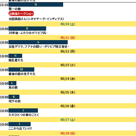
15:30
H
第一の敵
上映後トークショー
太田昌国さん（シネマテーク・インディアス）
05/10
（土）
10:00
B
30年後 -ふたりのボリビア兵-
05/11
（日）
10:00
A
女性ゲリラ、フアナの闘い -ボリビア独立秘史-
05/12
（月）
10:00
N
叛乱者たち
05/13
（火）
10:00
M
最後の庭の息子たち
05/14
（水）
10:00
L
鳥の歌
05/15
（木）
10:00
K
地下の民
05/16
（金）
10:00
J
ただひとつの拳のごとく
05/17
（土）
10:00
I
ここから出ていけ!
05/18
（日）