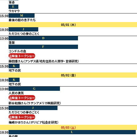
革命
E
ウカマウ
15:30
M
最後の庭の息子たち
05/01
（木）
10:30
J
ただひとつの拳のごとく
13:00
D
落盤
F
コンドルの血
上映後 トークショー
藤田護さん（アンデス高地先住民の人類学・言語研究）
15:30
K
地下の民
05/02
（金）
10:30
K
地下の民
13:00
G
人民の勇気
上映後 トークショー
新谷和輝さん（ラテンアメリカ映画研究）
15:30
J
ただひとつの拳のごとく
上映後 トークショー
梅崎かほりさん（ボリビア社会史研究）
05/03
（土）
10:30
L
鳥の歌