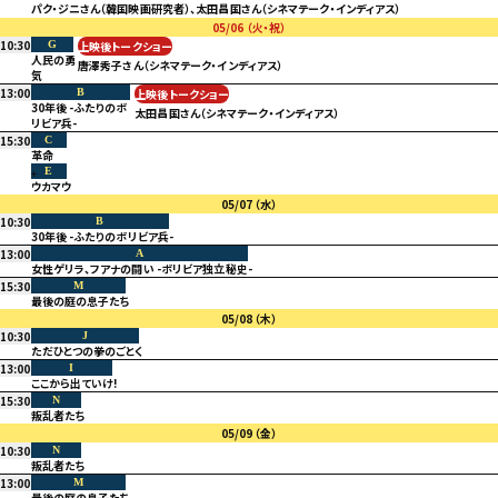
パク・ジニさん（韓国映画研究者）、太田昌国さん（シネマテーク・インディアス）
05/06
（火・祝）
10:30
G
上映後トークショー
人民の勇
唐澤秀子さん（シネマテーク・インディアス）
気
13:00
B
上映後トークショー
30年後 -ふたりのボ
太田昌国さん（シネマテーク・インディアス）
リビア兵-
15:30
C
革命
E
ウカマウ
05/07
（水）
10:30
B
30年後 -ふたりのボリビア兵-
13:00
A
女性ゲリラ、フアナの闘い -ボリビア独立秘史-
15:30
M
最後の庭の息子たち
05/08
（木）
10:30
J
ただひとつの拳のごとく
13:00
I
ここから出ていけ!
15:30
N
叛乱者たち
05/09
（金）
10:30
N
叛乱者たち
13:00
M
最後の庭の息子たち