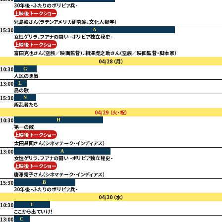
30年後 -ふたりのボリビア兵-
上映後 トークショー
兒島峰さん（ラテンアメリカ研究家、文化人類学）
15:30
A
女性ゲリラ、フアナの闘い -ボリビア独立秘史-
上映後 トークショー
富田克也さん（空族／映画監督）、相澤虎之助さん（空族／映画監督・脚本家）
04/28
（月）
10:30
G
人民の勇気
13:00
L
鳥の歌
15:30
N
叛乱者たち
04/29
（火・祝）
10:30
H
第一の敵
上映後 トークショー
太田昌国さん（シネマテーク・インディアス）
13:00
A
女性ゲリラ、フアナの闘い -ボリビア独立秘史-
上映後 トークショー
唐澤秀子さん（シネマテーク・インディアス）
15:30
B
30年後 -ふたりのボリビア兵-
04/30
（水）
10:30
I
ここから出ていけ!
13:00
C