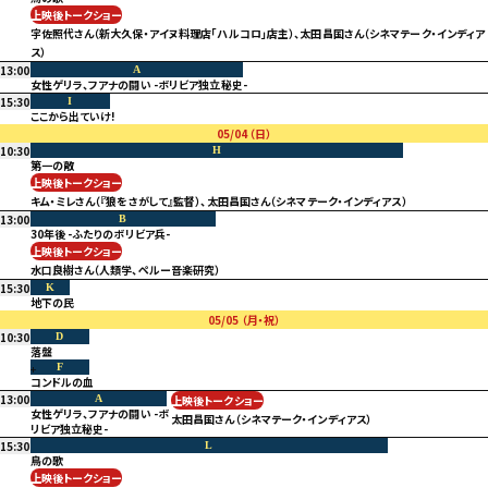
上映後トークショー
宇佐照代さん（新大久保・アイヌ料理店「ハルコロ」店主）、太田昌国さん（シネマテーク・インディア
ス）
13:00
A
女性ゲリラ、フアナの闘い -ボリビア独立秘史-
15:30
I
ここから出ていけ!
05/04
（日）
10:30
H
第一の敵
上映後トークショー
キム・ミレさん（『狼をさがして』監督）、太田昌国さん（シネマテーク・インディアス）
13:00
B
30年後 -ふたりのボリビア兵-
上映後トークショー
水口良樹さん（人類学、ペルー音楽研究）
15:30
K
地下の民
05/05
（月・祝）
10:30
D
落盤
F
コンドルの血
13:00
A
上映後トークショー
女性ゲリラ、フアナの闘い -ボ
太田昌国さん（シネマテーク・インディアス）
リビア独立秘史-
15:30
L
鳥の歌
上映後トークショー