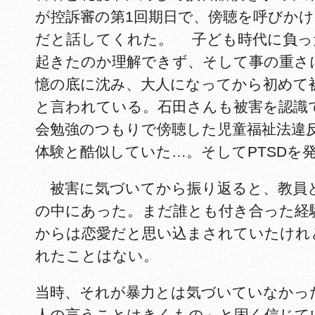
が控訴審の第1回期日で、傍聴を呼びか
だと話してくれた。 子ども時代に負っ
起きたのか理解できず、そして事の重さ
憶の底に沈み、大人になってから初めて
と言われている。石田さんも被害を認識で
会勉強のつもりで傍聴した児童福祉法違
体験と酷似していた…。そしてPTSDを
被害に気づいてから振り返ると、教員
の中にあった。まだ誰とも付き合った経
からは恋愛だと思い込まされていたけれ
れたことはない。
当時、それが暴力とは気づいていなかっ
人の言うことはきくもの」と固く信じて