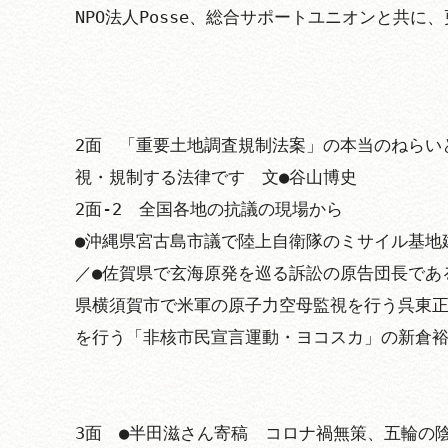
NPO法人Posse、総合サポートユニオンと共に
2面　「重要土地調査規制法案」の本当のねらい
視・規制する法律です　文●谷山博史

2面-2　全国各地の抗議の現場から

●沖縄県宮古島市議で陸上自衛隊のミサイル基地
／●佐賀県で玄海原発を巡る訴訟の原告団長であ
県横須賀市で米軍の原子力空母監視を行う呉東正
を行う「非核市民宣言運動・ヨコスカ」の新倉裕
3面　●半田滋さん寄稿　コロナ禍無策、五輪の