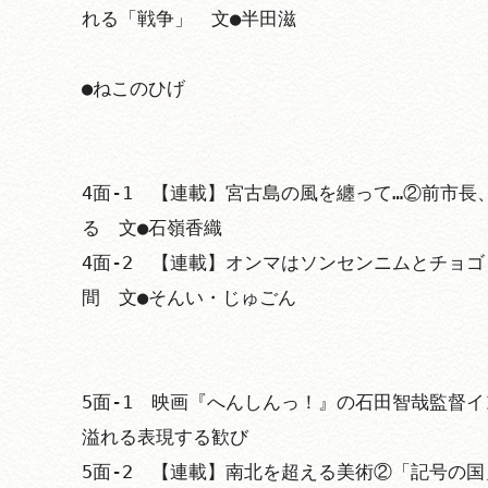
れる「戦争」　文●半田滋

●ねこのひげ

4面-1　【連載】宮古島の風を纏って…②前市長
る　文●石嶺香織

4面-2　【連載】オンマはソンセンニムとチョ
間　文●そんい・じゅごん

5面-1　映画『へんしんっ！』の石田智哉監督
溢れる表現する歓び

5面-2　【連載】南北を超える美術②「記号の国