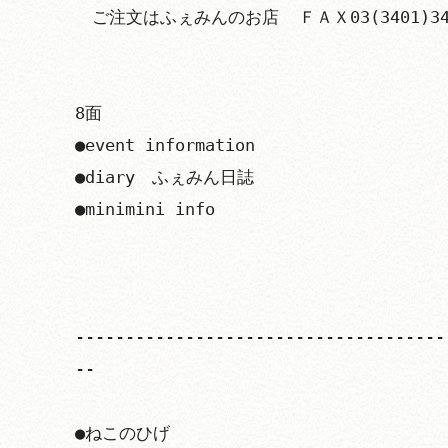
　ご注文はふぇみんのお店  ＦＡＸ03(3401)3453　
8面

●event information

●diary　ふぇみん日誌

●minimini info

-------------------------------------
--

●ねこのひげ
