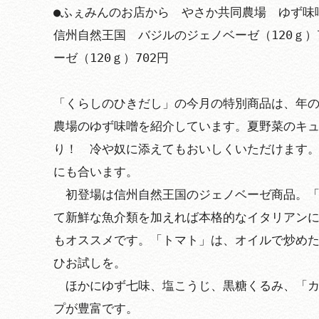
●ふぇみんのお店から　やさか共同農場　ゆず味噌（
信州自然王国　バジルのジェノベーゼ（120ｇ）
ーゼ（120ｇ）702円

「くらしのひきだし」の今月の特別商品は、年
農場のゆず味噌を紹介しています。夏野菜のキ
り！　冷や奴に添えてもおいしくいただけます
にも合います。

　初登場は信州自然王国のジェノベーゼ商品。
て新鮮な魚介類を加えれば本格的なイタリアン
もオススメです。「トマト」は、オイルで炒め
ひお試しを。

　ほかにゆず七味、塩こうじ、黒糖くるみ、「カ
プが豊富です。
