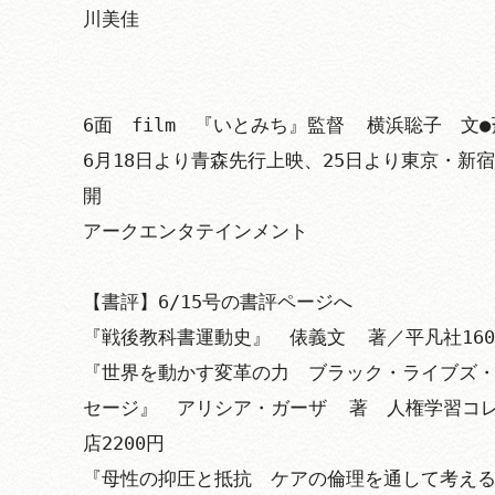
川美佳

6面　film　『いとみち』監督  横浜聡子　文
6月18日より青森先行上映、25日より東京・新
開　

アークエンタテインメント

【書評】6/15号の書評ページへ

『戦後教科書運動史』　俵義文  著／平凡社1600
『世界を動かす変革の力　ブラック・ライブズ
セージ』　アリシア・ガーザ  著　人権学習コレ
店2200円

『母性の抑圧と抵抗　ケアの倫理を通して考え