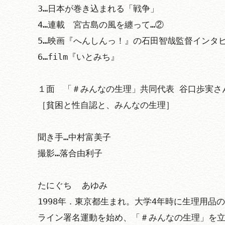
3…日本が巻き込まれる「戦争」

4…連載　宮古島の風を纏って…②　

5…映画『へんしんっ！』の石田智哉監督インタビ
6…film『いとみち』

１面　「＃みんなの生理」共同代表 谷口歩実さんTani
［貧困と性自認と、みんなの生理］

聞き手…中村富美子

撮影…落合由利子

たにぐち  あゆみ

1998年．東京都生まれ。大学4年時に生理用品
ライン署名運動を始め、「＃みんなの生理」を立