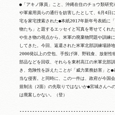
●「アキノ隊員」こと、沖縄在住のチョウ類研究
や軍雇用員らの通行を妨害したとして、6月4日
宅を家宅捜索された●本紙2017年新年号表紙に
物たち」と題するエッセイと写真を寄せてくれ
や生き物の視点から、米軍の廃棄物問題や訓練
してきた。今回、返還された米軍北部訓練場跡
2000発以上の空包、手投げ弾、野戦食、放射性
部品などを回収、それらを東村高江の米軍北部
き、危険性を訴えたことが「威力業務妨害」と●
当な侵害。と同時に、この一件は、政府が今国
規制法（2面）の先取りではないか●宮城さんへ
は廃案しかない。（登）

-------------------------------------