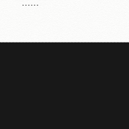
------
