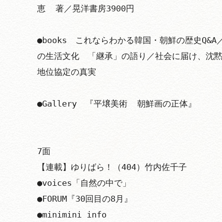
恵  著／晃洋書房3900円

●books　これならわかる韓国・朝鮮の歴史Q&
の生活文化　「継承」の語り／社会に届け、沈
地位協定の真実

●Gallery　『平壌美術  朝鮮画の正体』

7面　

【連載】ゆりばら！（404）竹内佐千子

●voices「自然の中で」

●FORUM『30回目の8月』

●minimini info
