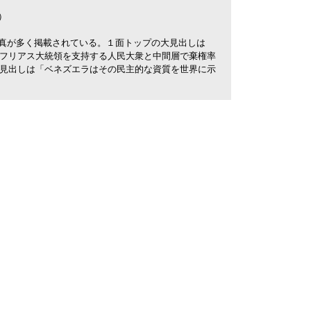
）
真が多く掲載されている。１面トップの大見出しは
フリアス大統領を支持する人民大衆と中間層で棄権率
見出しは「ベネズエラはその民主的な資質を世界に示