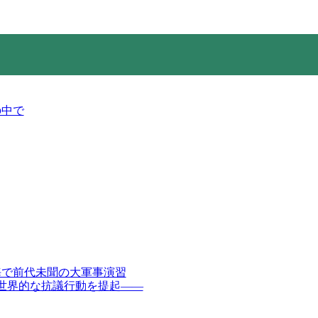
の中で
海で前代未聞の大軍事演習
全世界的な抗議行動を提起――