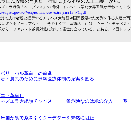
エラ国民投票の写真集「行動による本物の民主主義」から。
ネズエラ通信「ベンプレス」の“号外”（スペイン語だが雰囲気が伝わってくる
.venpres.gov.ve/Venpres-Impreso-extra-para-la-W1.pdf
受けて支持者達と握手するチャベス大統領や国民投票のため列を作る人達の写
スは彼らをノックアウト」。そのすぐ下、写真の上には「ウーゴ・チャベス・
下がり、ファシスト的反対派に対して優位に立っている」とある。２面トップ
「ボリーバル革命」の前進
働者・農民のために無料医療体制の充実を図る
ズエラ革命］
ベネズエラ大統領チャベス－－一番危険なのは米の介入・干渉
。米国が裏で糸を引くクーデターを未然に阻止