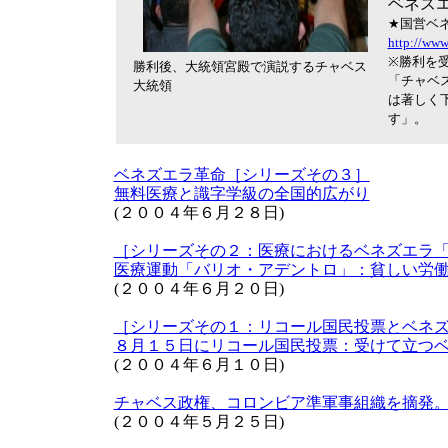
ベネズ
★国営ベ
http://www
※勝利を
勝利後、大統領宮殿で演説するチャベス
「チャベ
大統領
は著しく
す」。
ベネズエラ革命［シリーズその３］
無料医療と識字学級の全国的広がり
(２００４年６月２８日)
［シリーズその２：医療におけるベネズエラ
医療運動「バリオ・アデントロ」：貧しい労
(２００４年６月２０日)
［シリーズその１：リコール国民投票とベネ
８月１５日にリコール国民投票：受けて立つ
(２００４年６月１０日)
チャベス政権、コロンビア準軍事組織を摘発
(２００４年５月２５日)