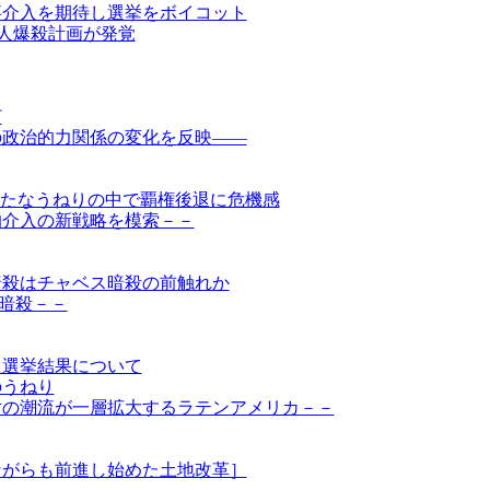
事介入を期待し選挙をボイコット
0人爆殺計画が発覚
打
の政治的力関係の変化を反映――
新たなうねりの中で覇権後退に危機感
的介入の新戦略を模索－－
暗殺はチャベス暗殺の前触れか
人暗殺－－
た選挙結果について
のうねり
対の潮流が一層拡大するラテンアメリカ－－
ながらも前進し始めた土地改革］