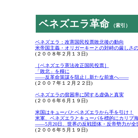
ベネズエラ革命
（索引）
ベネズエラ：改憲国民投票敗北後の動向
米帝国主義・オリガーキーとの対峙の厳しさ
(２００８年２月１３日)
［ベネズエラ憲法改正国民投票］
「敗北」を糧に
――反革命策謀を阻止し新たな前進へ――
(２００７年１２月２２日)
ベネズエラの貧困率に関する虚偽と真実
(２００６年６月１９日)
米国はキューバとベネズエラから手を引け！
米軍、ベネズエラとキューバを標的にカリブ
――5月20日、世界の反戦団体・反帝勢力が
(２００６年５月１９日)