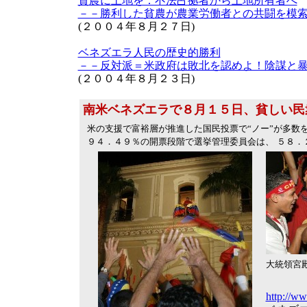
貧農に土地を：不法占拠者から土地所有者へ
－－勝利した貧農が農業労働者との共闘を模
(２００４年８月２７日)
ベネズエラ人民の歴史的勝利
－－反対派＝米政府は敗北を認めよ！陰謀と
(２００４年８月２３日)
南米ベネズエラで８月１５日、貧しい民
米の支援で富裕層が推進した国民投票で“ノー”が多数
９４．４９％の開票段階で選挙管理委員会は、
５８．
大統領宮
http://ww