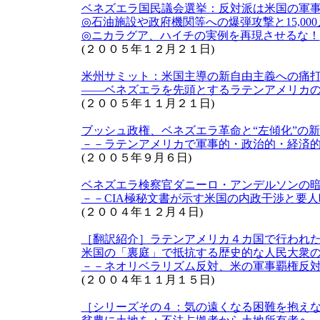
ベネズエラ国民議会選挙：反対派は米国の軍
◎石油施設や政府機関等への爆弾攻撃と15,00
◎ニカラグア、ハイチの実例を再現させるな！
(２００５年１２月２１日)
米州サミット：米国主導の新自由主義への痛
――ベネズエラを先頭とするラテンアメリカ
(２００５年１１月２１日)
ブッシュ政権、ベネズエラ革命と“左傾化”の
－－ラテンアメリカで軍事的・政治的・経済
(２００５年９月６日)
ベネズエラ検察官ダニーロ・アンデルソンの
－－CIA極秘文書が示す米国の内政干渉と要
(２００４年１２月４日)
［翻訳紹介］ラテンアメリカ４カ国で行われ
米国の「裏庭」で抵抗する歴史的な人民大衆
－－ネオリベラリズム反対、米の軍事覇権反
(２００４年１１月１５日)
［シリーズその４：気の遠くなる困難を抱え