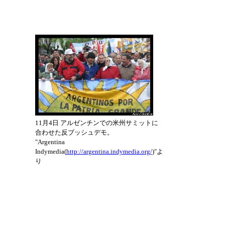
11月4日 アルゼンチンでの米州サミットに
合わせた反ブッシュデモ。
"Argentina
Indymedia(
http://argentina.indymedia.org/
)"よ
り