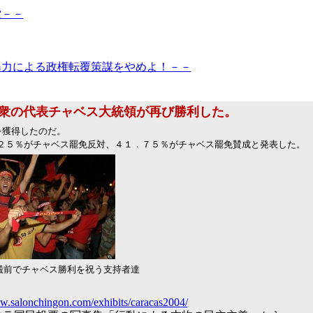
索－－
暴力による政権転覆策謀をやめよ！－－
衆の代表チャベス大統領が再び勝利した。
を獲得したのだ。
２５％がチャベス罷免反対、４１．７５％がチャベス罷免賛成と発表した。
殿前でチャベス勝利を祝う支持者達
w.salonchingon.com/exhibits/caracas2004/