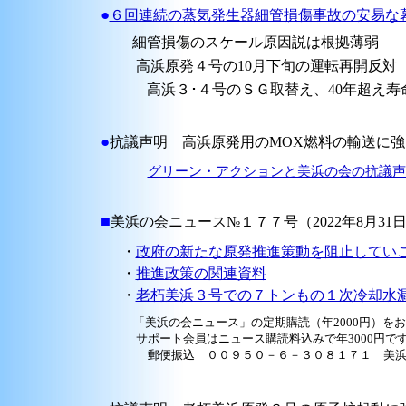
●
６回連続の蒸気発生器細管損傷事故の安易な
細管損傷のスケール原因説は根拠薄弱
高浜原発４号の10月下旬の運転再開反対
高浜３･４号のＳＧ取替え、40年超え寿
●
抗議声明 高浜原発用のMOX燃料の輸送に強く抗議
グリーン・アクションと美浜の会の抗議声
■
美浜の会ニュース№１７７号（2022年8月31
・
政府の新たな原発推進策動を阻止してい
・
推進政策の関連資料
・
老朽美浜３号での７トンもの１次冷却水
「美浜の会ニュース」の定期購読（年2000円）を
サポート会員はニュース購読料込みで年3000円で
郵便振込 ００９５０－６－３０８１７１ 美浜