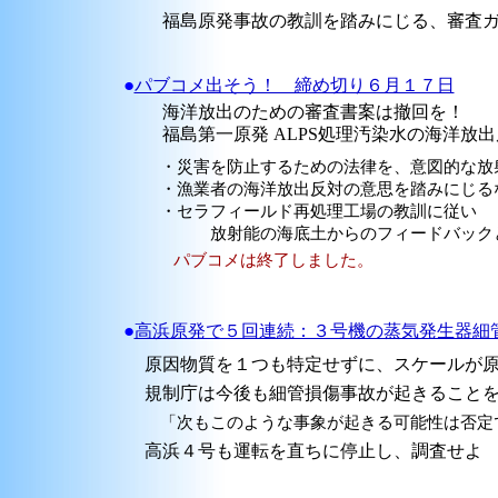
福島原発事故の教訓を踏みにじる、審査ガ
●
パブコメ出そう！ 締め切り６月１７日
海洋放出のための審査書案は撤回を！
福島第一原発 ALPS処理汚染水の海洋放出
・災害を防止するための法律を、意図的な放射
・漁業者の海洋放出反対の意思を踏みにじる
・セラフィールド再処理工場の教訓に従い
放射能の海底土からのフィードバックと
パブコメは終了しました。
●
高浜原発で５回連続：３号機の蒸気発生器細
原因物質を１つも特定せずに、スケールが原
規制庁は今後も細管損傷事故が起きることを
「次もこのような事象が起きる可能性は否定
高浜４号も運転を直ちに停止し、調査せよ