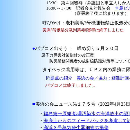
15:30 第４回審尋（弁護団と申立人しか
16:00～17:00 記者会見と報告会
堂島ビ
（審尋終了後に始まります）
呼びかけ：老朽美浜3号機運転禁止仮処分
美浜3号仮処分裁判第4回審尋は終了しました
●
パブコメ出そう！ 締め切り５月２０日
原子力災害対策指針の改正案
防災業務関係者の放射線防護対策等につい
タイベック着用等は、ＵＰＺ内の業務に限
問題点の紹介 美浜の会／協力：避難計画
パブコメは終了しました。
■
美浜の会ニュース№１７５号（2022年4月23
・
福島第一原発 処理汚染水の海洋放出の認
・
海底土からのフィードバックを考慮して
・
高浜３号蒸気発生器細管の損傷