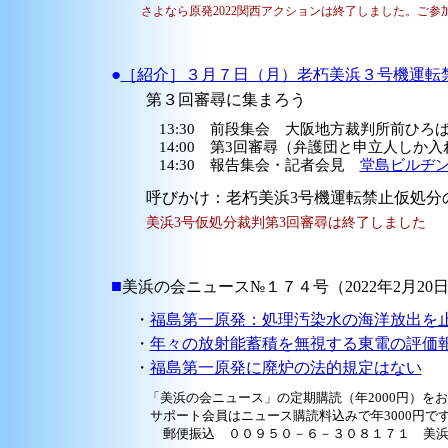
さよなら原発2022関西アクションは終了しました。ご
●
［紹介］３月７日（月）老朽美浜３号機運転
第３回審尋に集まろう
13:30 前段集会 大阪地方裁判所前ひろ
14:00 第3回審尋（弁護団と申立人しか入
14:30 報告集会・記者会見
堂島ビルヂン
呼びかけ：老朽美浜3号機運転禁止仮処分
美浜3号仮処分裁判第3回審尋は終了しました
■
美浜の会ニュース№１７４号（2022年2月20
・
福島第一原発：処理汚染水の海洋放出を
・
年々の放射能蓄積を無視する東電の評価
・
福島第一原発に廃炉の法的規定はない
「美浜の会ニュース」の定期購読（年2000円）を
サポート会員はニュース購読料込みで年3000円で
郵便振込 ００９５０－６－３０８１７１ 美浜