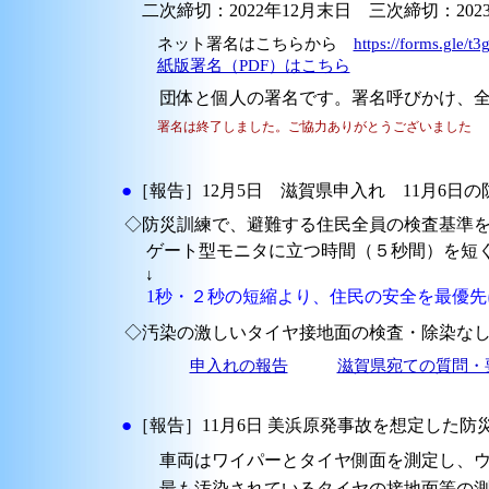
二次締切：2022年12月末日 三次締切：202
ネット署名はこちらから
https://forms.gle
紙版署名（PDF）はこちら
団体と個人の署名です。署名呼びかけ、全国
署名は終了しました。ご協力ありがとうございました
●
［報告］12月5日 滋賀県申入れ 11月6日
◇防災訓練で、避難する住民全員の検査基準を13,00
ゲート型モニタに立つ時間（５秒間）を短く
↓
1秒・２秒の短縮より、住民の安全を最優先
◇汚染の激しいタイヤ接地面の検査・除染
申入れの報告
滋賀県宛ての質問・
●
［報告］11月6日 美浜原発事故を想定した防
車両はワイパーとタイヤ側面を測定し、ウ
最も汚染されているタイヤの接地面等の測