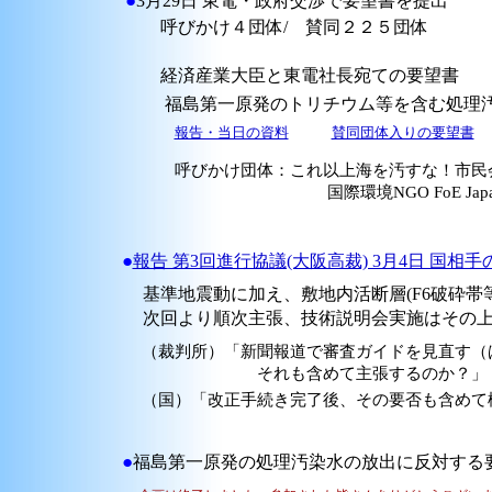
●
3月29日 東電・政府交渉で要望書を提出
呼びかけ４団体/ 賛同２２５団体
経済産業大臣と東電社長宛ての要望書
福島第一原発のトリチウム等を含む処理汚
報告・当日の資料
賛同団体入りの要望書
呼びかけ団体：これ以上海を汚すな！市民会
国際環境NGO FoE Japan／
●
報告 第3回進行協議(大阪高裁) 3月4日 国相
基準地震動に加え、敷地内活断層(F6破砕帯
次回より順次主張、技術説明会実施はその上
（裁判所）「新聞報道で審査ガイドを見直す（
それも含めて主張するのか？」
（国）「改正手続き完了後、その要否も含めて
●
福島第一原発の処理汚染水の放出に反対する