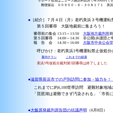
サポート会員はニュース購読料込みで年3000円で
郵便振込 ００９５０－６－３０８１７１ 美浜
●
［紹介］７月４日（月）老朽美浜３号機運転
第５回審尋 大阪地裁前に集まろう！
審尋前の集会 13:15～13:50
大阪地方裁判所
第５回審尋 14:00～14:30 非公開(弁護団
報 告 会 14:30～16:00
大阪市中央公会
呼びかけ：老朽美浜3号機運転禁止仮処分
案内チラシ
これまでの経過
美浜3号仮処分裁判第5回審尋は終了しました
●
滋賀県長浜市での戸別訪問に参加・協力を！
これまでに約6,100世帯訪問 避難対象地域
「琵琶湖は避難できず汚染される」「市長に
●
大飯原発裁判原告団の抗議声明
（6月8日）