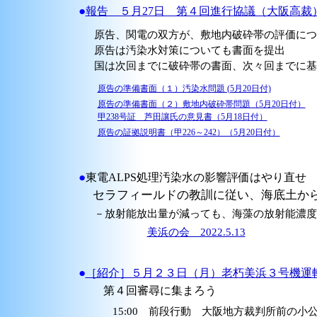
●
報告 ５月27日 第４回進行協議（大阪高裁
原告、関電の双方が、敷地内破砕帯の評価につ
原告は汚染水対策についても書面を提出
国は次回までに破砕帯の書面、次々回までに基
原告の準備書面（１）汚染水問題 (5月20日付)
原告の準備書面（２）敷地内破砕帯問題（5月20日付）
甲238号証 芦田讓氏の意見書（5月18日付）
原告の証拠説明書（甲226～242）（5月20日付）
●
東電ALPS処理汚染水の影響評価はやり直せ
セラフィールドの教訓に従い、海底土から
－放射能放出量が減っても、海藻の放射能濃度
美浜の会 2022.5.13
●
［紹介］５月２３日（月）老朽美浜３号機運
第４回審尋に集まろう
15:00 前段行動 大阪地方裁判所前の小