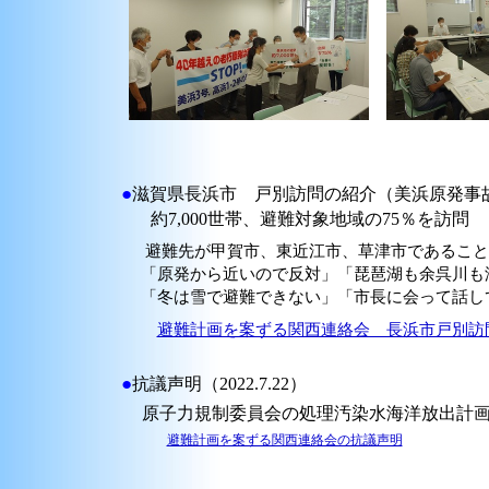
●
滋賀県長浜市 戸別訪問の紹介（美浜原発事故時の
約7,000世帯、避難対象地域の75％を訪問
避難先が甲賀市、東近江市、草津市であること
「原発から近いので反対」「琵琶湖も余呉川も
「冬は雪で避難できない」「市長に会って話し
避難計画を案ずる関西連絡会 長浜市戸別訪
●
抗議声明（2022.7.22）
原子力規制委員会の処理汚染水海洋放出計画
避難計画を案ずる関西連絡会の抗議声明