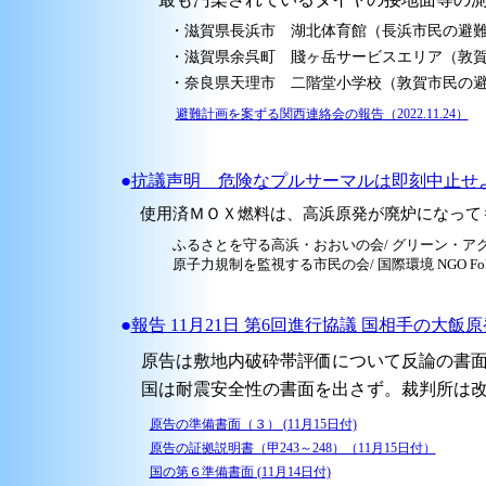
・滋賀県長浜市 湖北体育館（長浜市民の避難
・滋賀県余呉町 賤ヶ岳サービスエリア（敦賀
・奈良県天理市 二階堂小学校（敦賀市民の避
避難計画を案ずる関西連絡会の報告（2022.11.24）
●
抗議声明 危険なプルサーマルは即刻中止せ
使用済ＭＯＸ燃料は、高浜原発が廃炉になって
ふるさとを守る高浜・おおいの会/ グリーン・アクシ
原子力規制を監視する市民の会/ 国際環境 NGO FoE J
●
報告 11月21日 第6回進行協議 国相手の大
原告は敷地内破砕帯評価について反論の書面
国は耐震安全性の書面を出さず。裁判所は改
原告の準備書面（３） (11月15日付)
原告の証拠説明書（甲243～248）（11月15日付）
国の第６準備書面 (11月14日付)