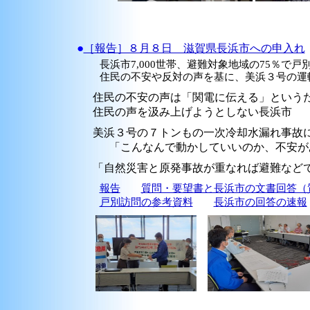
●
［報告］８月８日 滋賀県長浜市への申入れ
長浜市7,000世帯、避難対象地域の75％で戸
住民の不安や反対の声を基に、美浜３号の運
住民の不安の声は「関電に伝える」という
住民の声を汲み上げようとしない長浜市
美浜３号の７トンもの一次冷却水漏れ事故
「こんなんで動かしていいのか、不安があ
「自然災害と原発事故が重なれば避難など
報告
質問・要望書と長浜市の文書回答（
戸別訪問の参考資料
長浜市の回答の速報