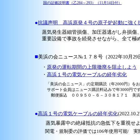
国の証拠説明書（乙284～293）（11月14日付）
●
抗議声明 高浜原発４号の原子炉起動に強く
蒸気発生器細管損傷、加圧器逃がし弁損傷、
重要設備で事故を続発させながら、全て極め
■
美浜の会ニュース№１７８号（2022年10月29
・
原発の運転期間の上限撤廃を阻止しよう
・
高浜１号の電気ケーブルの経年劣化
「美浜の会ニュース」の定期購読（年2000円）を
サポート会員はニュース購読料込みで年3000円で
郵便振込 ００９５０－６－３０８１７１ 美浜
●
高浜１号の電気ケーブルの経年劣化
(2022.10.
蒸気暴露中の絶縁抵抗の急低下を重視せ
関電・規制委の評価では106年使用可能/ 実際