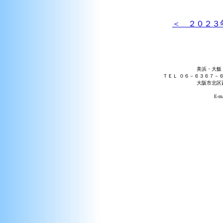
＜ ２０２３
美浜・大飯
ＴＥＬ ０６－６３６７－
大阪市北区
E-ma