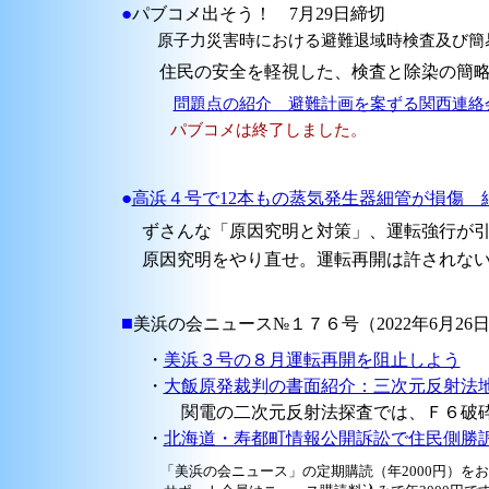
●
パブコメ出そう！ 7月29日締切
原子力災害時における避難退域時検査及び簡
住民の安全を軽視した、検査と除染の簡略
問題点の紹介 避難計画を案ずる関西連絡
パブコメは終了しました。
●
高浜４号で12本もの蒸気発生器細管が損傷 細
ずさんな「原因究明と対策」、運転強行が引
原因究明をやり直せ。運転再開は許されな
■
美浜の会ニュース№１７６号（2022年6月26
・
美浜３号の８月運転再開を阻止しよう
・
大飯原発裁判の書面紹介：三次元反射法
関電の二次元反射法探査では、Ｆ６破砕
・
北海道・寿都町情報公開訴訟で住民側勝
「美浜の会ニュース」の定期購読（年2000円）を