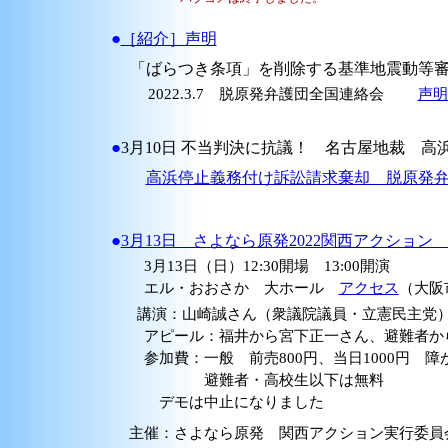
●
［紹介］声明
「ばらつき条項」を削除する基準地震動等審
2022.3.7 脱原発弁護団全国連絡会
声明
●
3月10日 不当判決に抗議！ 名古屋地裁 
高浜停止義務付け訴訟請求棄却 脱原発
●
3月13日 さよなら原発2022関西アクション
3月13日（日）12:30開場 13:00開演
エル・おおさか 大ホール
アクセス
（大阪
講演：山崎誠さん（衆議院議員・立憲民主党）
アピール：福井から宮下正一さん、避難者か
参加費：一般 前売800円、当日1000円 障が
避難者・高校生以下は無料
デモは中止になりました
主催：さよなら原発 関西アクション実行委員