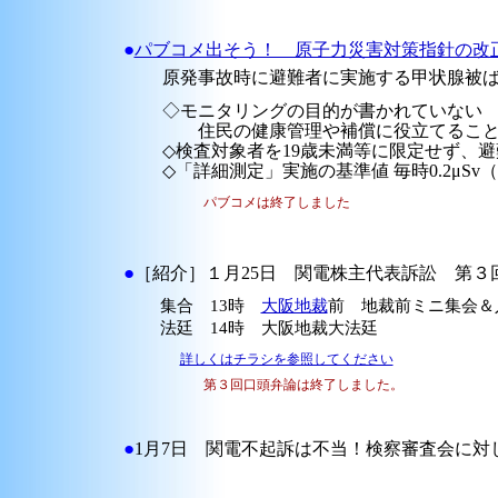
●
パブコメ出そう！ 原子力災害対策指針の改
原発事故時に避難者に実施する甲状腺被ば
◇モニタリングの目的が書かれていない
住民の健康管理や補償に役立てること。
◇検査対象者を19歳未満等に限定せず、避
◇「詳細測定」実施の基準値 毎時0.2μSv（
パブコメは終了しました
●
［紹介］１月25日 関電株主代表訴訟 第３回口頭
集合 13時
大阪地裁
前 地裁前ミニ集会＆
法廷 14時 大阪地裁大法廷
詳しくはチラシを参照してください
第３回口頭弁論は終了しました。
●
1月7日 関電不起訴は不当！検察審査会に対し11