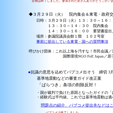
企画は終了しました。参加された皆さんありがとうござい
◆３月２９日（火） 院内集会＆東電・政府
日時：３月２９日（火）１３：３０～１６：
１３：３０～１４：３０ 院内集会
１４：３０～１６：００ 要望書提出／
場所：参議院議員会館１階 １０２号室
事前に提出している東電・国への質問事項
呼びかけ団体：これ以上海を汚すな！市民会議／
国際環境NGO FoE Japan／原子
●
抗議の意思を込めてパブコメ出そう 締切 3月
基準地震動などの審査ガイド改正案
「ばらつき」条項の削除反対！
・国が裁判で負けた原因となったガイドの「ば
・経験式は平均値。これでは基準地震動は過小
問題点の紹介、パブコメ提出先などは
パブコメは終了しました。