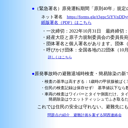
●
（緊急署名）原発運転期間「原則40年」規定の削除方
ネット署名
https://forms.gle/t3gpc5iYVnD
紙版署名（PDF）はこちら
・一次締切：2022年10月31日 最終締切：2
・経産大臣と原子力規制委員会の委員長宛
・団体署名と個人署名があります。団体（
・呼びかけ団体：全国各地の22団体（10月
詳しくはこちら
●
原発事故時の避難退域時検査・簡易除染の新マニュア
・検査の基準は高すぎる：1歳時の甲状腺被ばく300
・住民の検査記録は保存せず/ 基準値以下なら数
・車両の検査はワイパーとタイヤ側面だけ。タイ
簡易除染はウエットティッシュでふき取るだ
これでは住民の安全は守れない。避難先にも
問題点の紹介 避難計画を案ずる関西連絡会