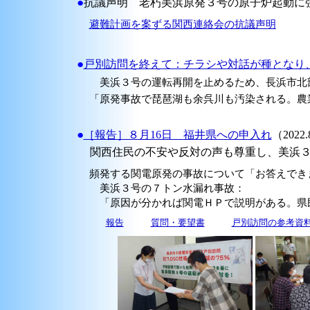
●
抗議声明 老朽美浜原発３号の原子炉起動に強く抗
避難計画を案ずる関西連絡会の抗議声明
●
戸別訪問を終えて：チラシや対話が種となり
美浜３号の運転再開を止めるため、長浜市北部で
「原発事故で琵琶湖も余呉川も汚染される。農
●
［報告］８月16日 福井県への申入れ
（2022.8
関西住民の不安や反対の声も尊重し、美浜３
頻発する関電原発の事故について「お答えでき
美浜３号の７トン水漏れ事故：
「原因が分かれば関電ＨＰで説明がある。県民
報告
質問・要望書
戸別訪問の参考資