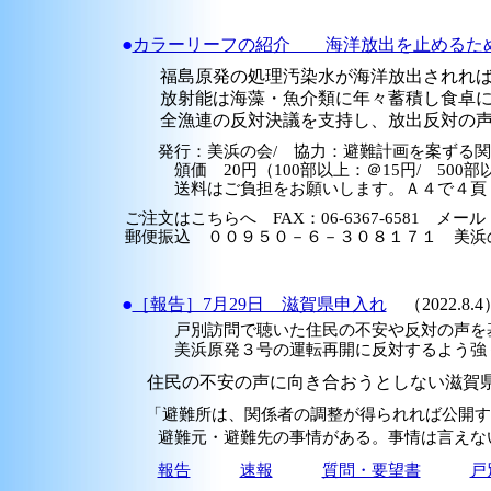
●
カラーリーフの紹介 海洋放出を止めるた
福島原発の処理汚染水が海洋放出されれ
放射能は海藻・魚介類に年々蓄積し食卓に
全漁連の反対決議を支持し、放出反対の声
発行：美浜の会/ 協力：避難計画を案ずる
頒価 20円（100部以上：＠15円/ 500部
送料はご負担をお願いします。Ａ４で４頁（
ご注文はこちらへ FAX：06-6367-6581 メー
郵便振込 ００９５０－６－３０８１７１ 美浜
●
［報告］7月29日 滋賀県申入れ
（2022.8.4
戸別訪問で聴いた住民の不安や反対の声を
美浜原発３号の運転再開に反対するよう強
住民の不安の声に向き合おうとしない滋賀
「避難所は、関係者の調整が得られれば公開す
避難元・避難先の事情がある。事情は言えない
報告
速報
質問・要望書
戸