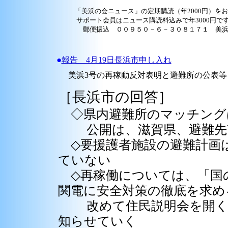
「美浜の会ニュース」の定期購読（年2000円）を
サポート会員はニュース購読料込みで年3000円で
郵便振込 ００９５０－６－３０８１７１ 美浜
●
報告 4月19日長浜市申し入れ
美浜3号の再稼動反対表明と避難所の公表等
［長浜市の回答］
◇県内避難所のマッチングは
公開は、滋賀県、避難先市
◇要援護者施設の避難計画
ていない
◇再稼働については、「国
関電に安全対策の徹底を求め
改めて住民説明会を開く予
知らせていく