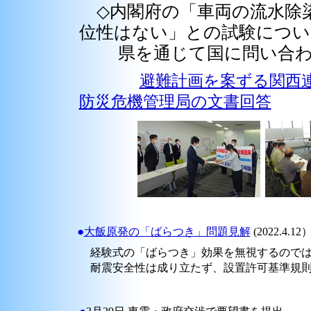
◇内閣府の「車両の流水除
位性はない」との試験につい
県を通じて国に問い合わ
避難計画を案ずる関西
防災危機管理局の文書回答
●
大飯原発の「ばらつき」問題見解
(2022.4.12
経験式の「ばらつき」効果を無視するので
耐震安全性は成り立たず、設置許可基準規則