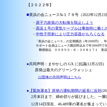
【２０２２年】
■
美浜の会ニュース№１７９号（2022年12月23
・
原子力政策の大転換を阻止しよう
・
高浜１号の電気ケーブルは事故時に働く
・
中性子照射により圧力容器がもろくなる
「美浜の会ニュース」の定期購読（年2000円）、
サポート会員はニュース購読料込みで年3000円で
郵便振込 ００９５０－６－３０８１７１ 美浜
●
共同声明：まやかしの GX に抗議(12月22日)
原発は最大のグリーンウォッシュ
22団体の共同声明はこちら
●
【緊急署名】原発の運転期間の延長に反対
(20
2月末日まで、締め切りが延びました。一層
12月14日現在、46,489筆の署名が集まって