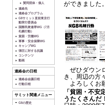
ができました
賛同団体・個人
連絡先
連絡会プログラム
G8サミット直前東京行
動実行委員会
国際民衆連帯WG（7月
札幌行動）
貧困・労働WG
軍事・安全保障WG
キャンプWG
弾圧に対する抗議
コンテンツ
動画
ぜひダウンロ
連絡会の日程
き、周辺の方
連絡会会議日程
よろしくお願
行動日程
「貧困・不安
サミット関連メニュー
うたくさんだ
G8の歴史