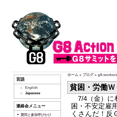
ホーム
»
ブログ
»
g8-work
言語
貧困・労働Ｗ
English
Japanese
7/4（金）
困・不安定雇
連絡会メニュー
くさんだ！反
賛同と参加呼びかけ