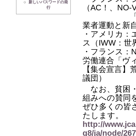
新しいパスワードの発
（AC！、NO-
行
「フラン
業者運動と新
・アメリカ：
ス（IWW：世
・フランス：Nic
労働連合「ヴ
【集会宣言】
議団）
なお、貧困・
組みへの賛同
ぜひ多くの皆
たします。
http://www.jca
g8/ja/node/267