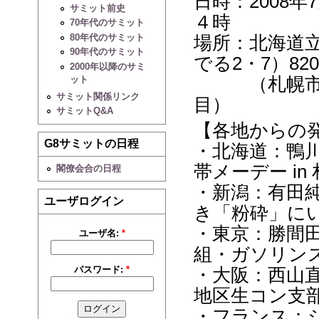
日時：2008
サミット前史
４時
70年代のサミット
80年代のサミット
場所：北海道
90年代のサミット
でる2・7）82
2000年以降のサミ
（札幌市中
ット
サミット関係リンク
目）
サミットQ&A
【各地からの
G8サミットの日程
・北海道：鴨
帯メーデー in
閣僚会合の日程
・新潟：有田
ユーザログイン
き「粉砕」に
・東京：勝間
ユーザ名:
*
組・ガソリン
パスワード:
*
・大阪：西山
地区生コン支
・フランス：