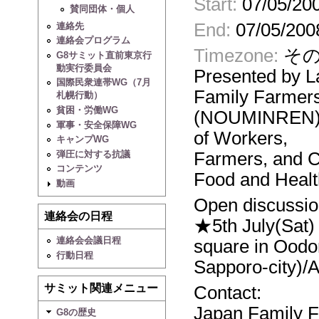
Start:
07/05/200
賛同団体・個人
End:
07/05/200
連絡先
連絡会プログラム
Timezone:
その
G8サミット直前東京行
動実行委員会
Presented by 
国際民衆連帯WG（7月
Family Farmer
札幌行動）
貧困・労働WG
(NOUMINREN),t
軍事・安全保障WG
of Workers,
キャンプWG
弾圧に対する抗議
Farmers, and C
コンテンツ
Food and Healt
動画
Open discussio
連絡会の日程
★5th July(Sat)
連絡会会議日程
square in Oodo
行動日程
Sapporo-city)/
サミット関連メニュー
Contact:
Japan Family 
G8の歴史