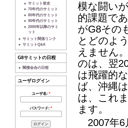
模な闘い
サミット前史
70年代のサミット
的課題で
80年代のサミット
90年代のサミット
がG8その
2000年以降のサミ
ット
とどのよ
サミット関係リンク
サミットQ&A
えません
G8サミットの日程
のは、翌2
閣僚会合の日程
は飛躍的
ユーザログイン
ば、沖縄は
ユーザ名:
*
は、これ
ます。
パスワード:
*
2007年