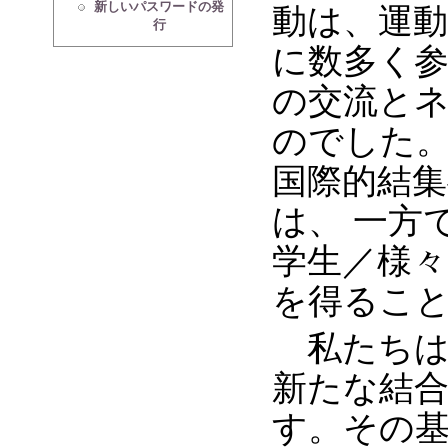
新しいパスワードの発
動は、運
行
に数多く参
の交流と
のでした
国際的結
は、 一方
学生／様
を得るこ
私たちは
新たな結合
す。その