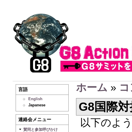
ホーム
»
コ
言語
English
G8国際
Japanese
以下のよ
連絡会メニュー
賛同と参加呼びかけ