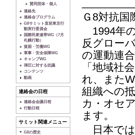
_________
賛同団体・個人
連絡先
Ｇ8対抗国
連絡会プログラム
G8サミット直前東京行
1994年
動実行委員会
国際民衆連帯WG（7月
反グローバ
札幌行動）
貧困・労働WG
の運動連合
軍事・安全保障WG
キャンプWG
「地域社
弾圧に対する抗議
コンテンツ
れ、またW
動画
組織への
連絡会の日程
カ・オセ
連絡会会議日程
行動日程
ます。
サミット関連メニュー
日本では2
G8の歴史