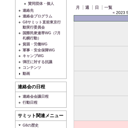
賛同団体・個人
月
週
日
一覧
連絡先
«
2023 5
連絡会プログラム
G8サミット直前東京行
動実行委員会
国際民衆連帯WG（7月
札幌行動）
貧困・労働WG
軍事・安全保障WG
キャンプWG
弾圧に対する抗議
コンテンツ
動画
連絡会の日程
連絡会会議日程
行動日程
サミット関連メニュー
G8の歴史