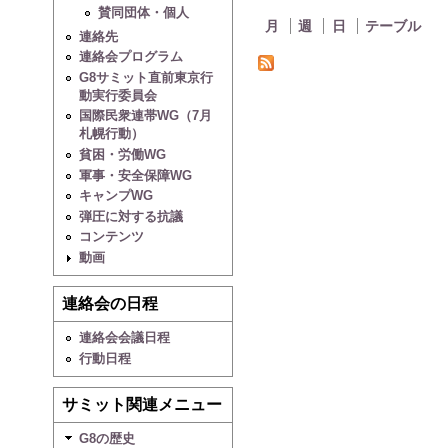
賛同団体・個人
月
週
日
テーブル
連絡先
連絡会プログラム
G8サミット直前東京行
動実行委員会
国際民衆連帯WG（7月
札幌行動）
貧困・労働WG
軍事・安全保障WG
キャンプWG
弾圧に対する抗議
コンテンツ
動画
連絡会の日程
連絡会会議日程
行動日程
サミット関連メニュー
G8の歴史