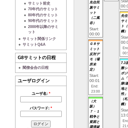
Star
先住民
サミット前史
00:
族サミ
70年代のサミット
ット
80年代のサミット
先住
（二風
90年代のサミット
サミ
谷）
ト（
2000年以降のサミ
Start:
幌）
ット
00:00
Star
サミット関係リンク
00:
Ｇ８サ
サミットQ&A
End
ミット
00:
反対デ
G8サミットの日程
モ（場
7.3
所未
閣僚会合の日程
際シ
定）
ポジ
Start:
ム「
ユーザログイン
00:01
隊/
End:
地と
23:00
ユーザ名:
*
性」
（札
（大
幌）
阪）
パスワード:
*
Star
７・１
13:
戦争と
End
貧困と
21:
環境破