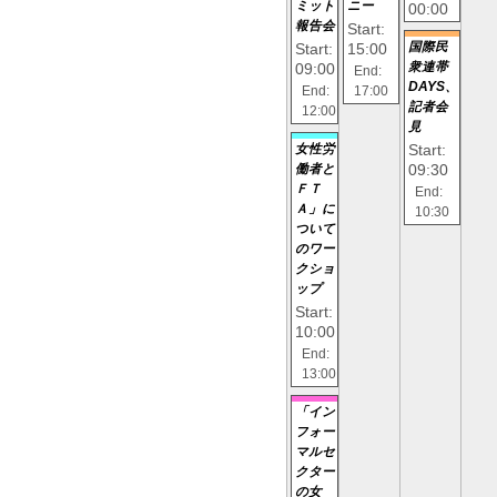
ミット
ニー
00:00
報告会
Start:
Start:
15:00
国際民
09:00
衆連帯
End:
DAYS、
End:
17:00
記者会
12:00
見
Start:
女性労
09:30
働者と
ＦＴ
End:
Ａ」に
10:30
ついて
のワー
クショ
ップ
Start:
10:00
End:
13:00
「イン
フォー
マルセ
クター
の女