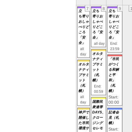
7
8
9
立
立ち
立ち
ち寄り
寄りお
寄りお
おしゃ
しゃべ
しゃべ
べりど
りどこ
りどこ
ころ
ろ「安
ろ「安
「安
全」
全」
全」
all day
End:
all
23:59
オルタ
day
ナティ
「市民
オルタ
ブサミ
がつく
ナティ
ット
る和解
ブサミ
（札
と平
ット
幌）
和」
（札
（札
End:
幌）
幌）
00:59
Start:
all
00:00
国際民
day
衆連帯
神戸で
DAYS、
記者会
開催し
クロー
見（札
た市民
ジング
幌）
環境サ
セレモ
Start: