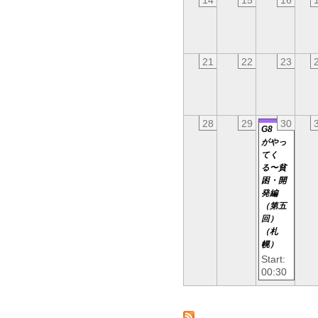
14
15
16
21
22
23
28
29
30
G8
がやっ
てく
る〜貧
困・開
発編
（第五
回）
（札
幌）
Start:
00:30