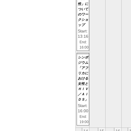
性」に
ついて
のワー
クショ
ップ
Start:
13:16
End:
16:00
シンポ
ジウム
「アフ
リカに
おける
女性と
ＨＩＶ
／ＡＩ
ＤＳ」
Start:
16:00
End:
19:00