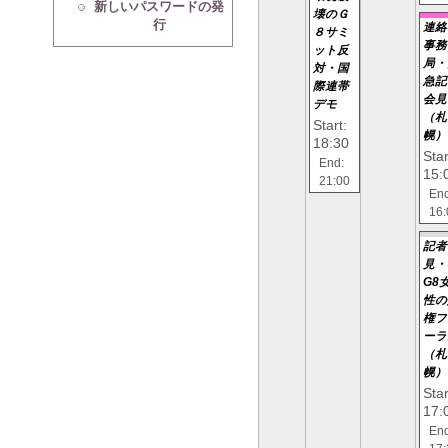
新しいパスワードの発
壊のＧ
行
連絡
８サミ
事務
ット反
局・
対・国
急記
際連帯
会見
デモ
（札
Start:
幌）
18:30
Star
End:
15:
21:00
End
16:
記者
見・
G8
性の
権フ
ーラ
（札
幌）
Star
17:
End