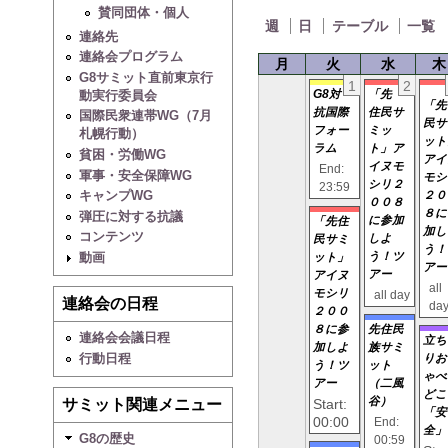
賛同団体・個人
週
日
テーブル
一覧
連絡先
連絡会プログラム
月
火
水
木
G8サミット直前東京行
1
2
G8対
「先
動実行委員会
「先
抗国際
住民サ
国際民衆連帯WG（7月
民サ
フォー
ミッ
札幌行動）
ット
ラム
ト」ア
貧困・労働WG
アイ
イヌモ
End:
軍事・安全保障WG
モシ
シリ２
23:59
キャンプWG
２０
００８
８に
弾圧に対する抗議
に参加
「先住
加し
コンテンツ
しよ
民サミ
う！
う！ツ
動画
ット」
アー
アー
アイヌ
all
モシリ
all day
連絡会の日程
da
２００
８に参
先住民
連絡会会議日程
立ち
加しよ
族サミ
行動日程
りお
う！ツ
ット
ゃべ
アー
（二風
どこ
谷）
Start:
サミット関連メニュー
「安
00:00
End:
全」
G8の歴史
00:59