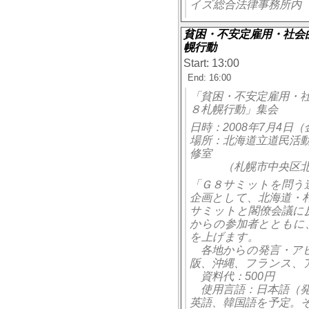
イズ総合法律事務所内 
貧困・不安定雇用・社会
幌行動
Start: 13:00
End: 16:00
「貧困・不安定雇用・
８札幌行動」集会
日時：2008年7月4日
場所：北海道立道民活動
修室
（札幌市中央区北２
「Ｇ８サミットを問う
企画として、北海道・
サミットと閣僚会議に
からの参加者とともに
を上げます。
各地からの発言・アピ
阪、沖縄、フランス、
資料代：500円
使用言語：日本語（発
英語、韓国語を予定。