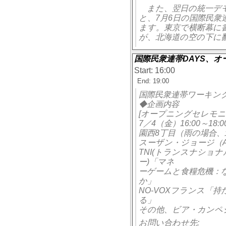
また、翌日の統一デモ
と、7月6日の国際民
ます。東京で横断幕に
が、北海道の空の下に
国際民衆連帯DAYS、
Start: 16:00
End: 19:00
国際民衆連帯ワーキン
◆企画内容
[オープニングセレモニ
7／4（金）16:00～18:
園西8丁目（雨の場合
スーザン・ジョージ（A
TNI(トランスナショナ
ー)「マネ
ーゲームと食糧危機：
か」
NO-VOXフランス「
る」
その他、ビア・カンペ
お問い合わせ先: