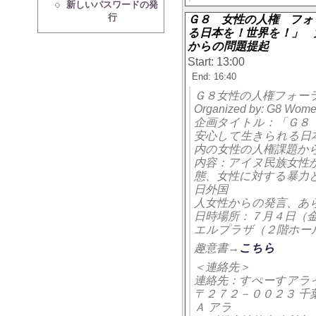
新しいパスワードの発
行
Ｇ８ 女性の人権 フォ
る日本を！世界を！」 
からの問題提起
Start: 13:00
End: 16:40
Ｇ８女性の人権フォーラムp
Organized by: G8 Wome
企画タイトル：「Ｇ８
安心して生きられる日
内の女性の人権課題か
内容：アイヌ民族女性
態、女性に対する暴力
日外国
人女性からの発言、あ
日時場所：７月４日（
エルプラザ（２階ホー
趣意書→
こちら
＜連絡先＞
連絡先：すぺーすアライズ（al
〒２７２－００２３ 千
Ａ アラ