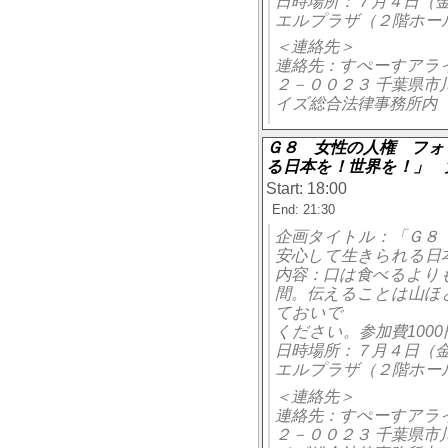
日時場所：７月４日（
エルプラザ（２階ホー
＜連絡先＞
連絡先：すぺーすアライズ（al
２－００２３ 千葉県市
イズ総合法律事務所内 
Ｇ８ 女性の人権 フォ
る日本を！世界を！」 
Start: 18:00
End: 21:30
企画タイトル：「Ｇ８
安心して生きられる日
内容：口は食べるより
間。伝えることは山ほ
ておいで
ください。参加費100
日時場所：７月４日（
エルプラザ（２階ホー
＜連絡先＞
連絡先：すぺーすアライズ（al
２－００２３ 千葉県市