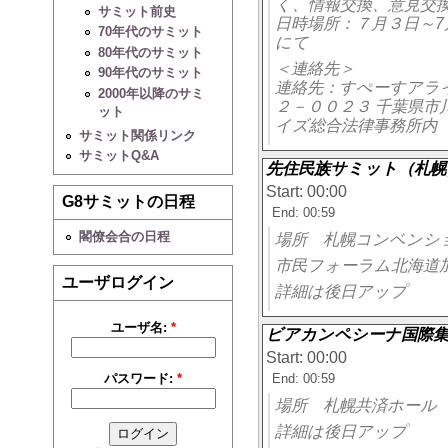
く、情報交換、意見交
サミット前史
日時場所：７月３日～7
70年代のサミット
にて
80年代のサミット
＜連絡先＞
90年代のサミット
連絡先：すぺーすアライズ（al
2000年以降のサミ
２－００２３ 千葉県市
ット
イズ総合法律事務所内 
サミット関係リンク
サミットQ&A
先住民族サミット（札幌
Start: 00:00
G8サミットの日程
End: 00:59
閣僚会合の日程
場所 札幌コンベンシ
市民フォーラム北海道
ユーザログイン
詳細は後日アップ
ユーザ名:
*
ビアカンペシーナ国際集
Start: 00:00
End: 00:59
パスワード:
*
場所 札幌共済ホール
詳細は後日アップ