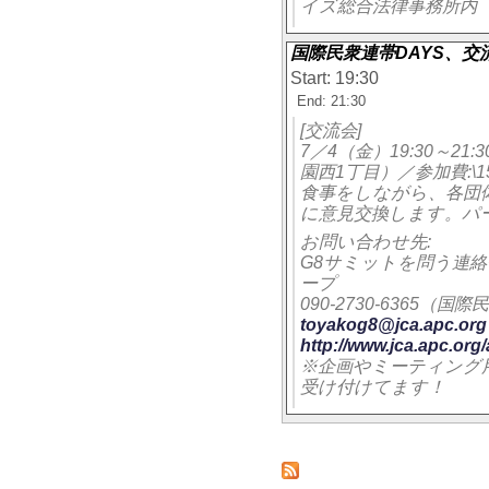
イズ総合法律事務所内 
国際民衆連帯DAYS、交
Start: 19:30
End: 21:30
[交流会]
7／4（金）19:30～2
園西1丁目）／参加費:\15
食事をしながら、各団
に意見交換します。パ
お問い合わせ先:
G8サミットを問う連
ープ
090-2730-6365
toyakog8@jca.apc.org
http://www.jca.apc.org
※企画やミーティング
受け付けてます！