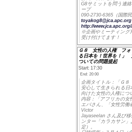
G8サミットを問う連
ープ
090-2730-6365
toyakog8@jca.apc.org
http://www.jca.apc.org
※企画やミーティング
受け付けてます！
Ｇ８ 女性の人権 フォ
る日本を！世界を！」 
ついての問題提起
Start: 17:30
End: 20:00
企画タイトル：「Ｇ８
安心して生きられる日
向けた女性の人権につ
内容：「アフリカの女性と
エバさん、「女性労働者
Victor
Jayaseelan さ
ンター「カラカサン」
定）。