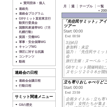
賛同団体・個人
月
週
テーブル
一覧
連絡先
«
200
連絡会プログラム
G8サミット直前東京行
「先住民サミット」ア
動実行委員会
ツアー
国際民衆連帯WG（7月
Start: 00:00
札幌行動）
End: 00:59
貧困・労働WG
軍事・安全保障WG
3泊4日
キャンプWG
参加料：未定
協力：「先住民サミッ
弾圧に対する抗議
会
コンテンツ
旅行主催：ヌーベル・
動画
G8サミット開催時刻
ヌモシリ２００８が開
連絡会の日程
連絡会会議日程
立ち寄りおしゃべりど
行動日程
Start: 00:00
End: 23:59
サミット関連メニュー
企画タイトル：立ち寄
内容： 女性たちが集
G8の歴史