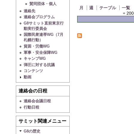
賛同団体・個人
月
週
テーブル
一覧
連絡先
«
200
連絡会プログラム
G8サミット直前東京行
動実行委員会
国際民衆連帯WG（7月
札幌行動）
貧困・労働WG
軍事・安全保障WG
キャンプWG
弾圧に対する抗議
コンテンツ
動画
連絡会の日程
連絡会会議日程
行動日程
サミット関連メニュー
G8の歴史