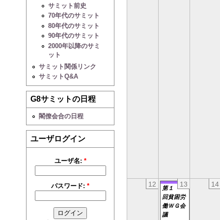
サミット前史
70年代のサミット
80年代のサミット
90年代のサミット
2000年以降のサミ
ット
サミット関係リンク
サミットQ&A
G8サミットの日程
閣僚会合の日程
ユーザログイン
ユーザ名:
*
12
13
14
パスワード:
*
第１
回貧困労
働ＷＧ会
議