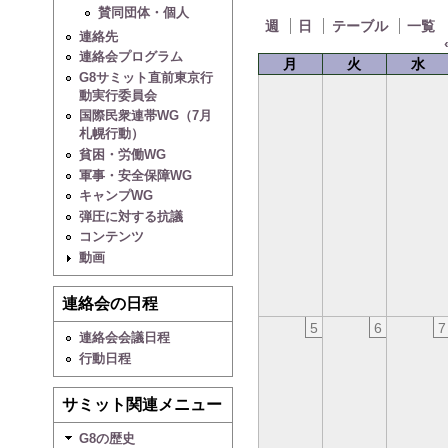
賛同団体・個人
週
日
テーブル
一覧
連絡先
連絡会プログラム
月
火
水
G8サミット直前東京行
動実行委員会
国際民衆連帯WG（7月
札幌行動）
貧困・労働WG
軍事・安全保障WG
キャンプWG
弾圧に対する抗議
コンテンツ
動画
連絡会の日程
5
6
7
連絡会会議日程
行動日程
サミット関連メニュー
G8の歴史