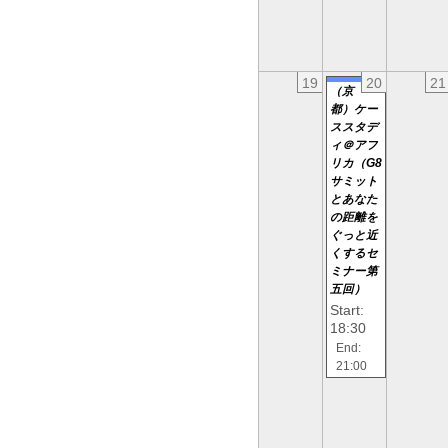
19
20
21
（京
都）ケー
ススタデ
ィ＠アフ
リカ（G8
サミット
とあなた
の距離を
ぐっと近
くするセ
ミナー第
五回）
Start:
18:30
End:
21:00