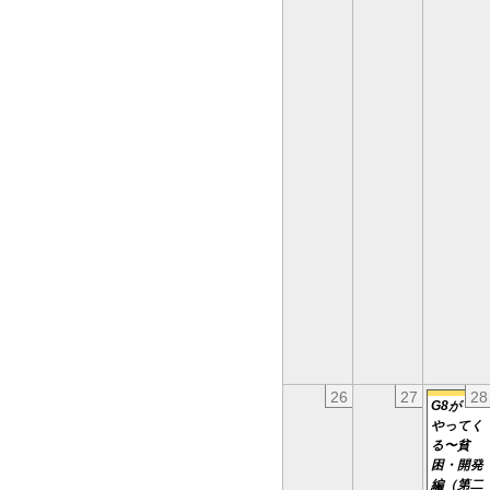
26
27
28
G8が
やってく
る〜貧
困・開発
編（第二