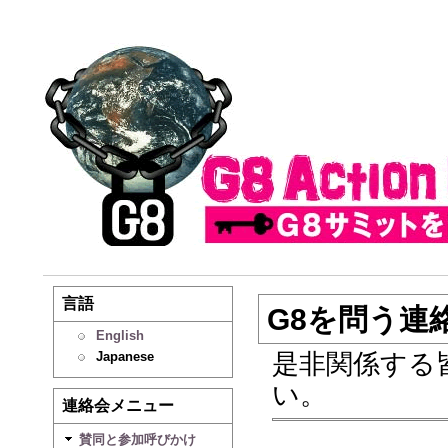
言語
G8を問う連
English
Japanese
是非関係する
い。
連絡会メニュー
賛同と参加呼びかけ