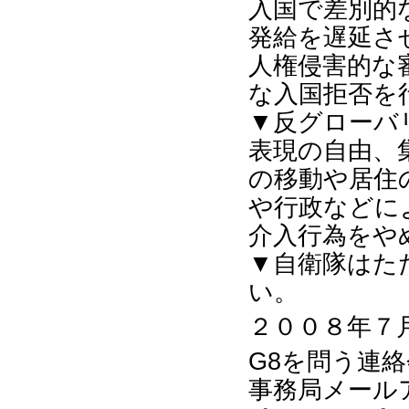
入国で差別的
発給を遅延さ
人権侵害的な
な入国拒否を
▼反グローバ
表現の自由、
の移動や居住
や行政などに
介入行為をや
▼自衛隊はた
い。
２００８年７
G8を問う連絡会（G
事務局メール