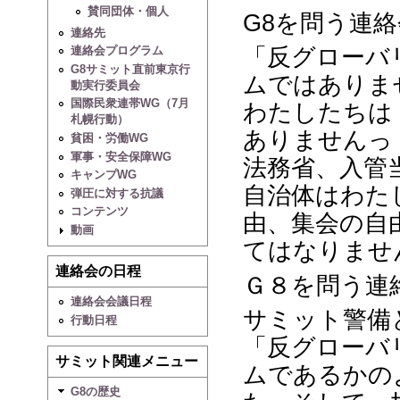
賛同団体・個人
G8を問う連
連絡先
連絡会プログラム
「反グローバ
G8サミット直前東京行
ムではありま
動実行委員会
国際民衆連帯WG（7月
わたしたちは
札幌行動）
ありませんっ
貧困・労働WG
軍事・安全保障WG
法務省、入管
キャンプWG
自治体はわた
弾圧に対する抗議
コンテンツ
由、集会の自
動画
てはなりませ
連絡会の日程
Ｇ８を問う連
連絡会会議日程
サミット警備
行動日程
「反グローバ
サミット関連メニュー
ムであるかの
G8の歴史