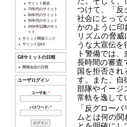
た。そして、
サミット前史
つけて、「反
70年代のサミット
80年代のサミット
社会にとって
90年代のサミット
かのように印
2000年以降のサミ
ット
リズムの脅威
サミット関係リンク
うな大宣伝を
サミットQ&A
ト警備では、
G8サミットの日程
長時間の審査
閣僚会合の日程
国を拒否され
す。また、自
ユーザログイン
部隊やイージ
ユーザ名:
*
常軌を逸して
「反グローバ
パスワード:
*
ムとは何の関
とを明確にし