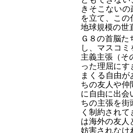
きそこないの
を立て、この
地球規模の世
Ｇ８の首脳た
し、マスコミ
主義主張（そ
った理屈にす
まくる自由が
ちの友人や仲
に自由に出会
ちの主張を街
く制約されて
は海外の友人
妨害されなけ