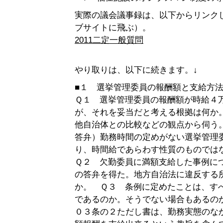
実際の議会議事録は、以下からリンク
ブサイトに飛ぶ）。
2011二定一般質問
やり取りは、以下に続きます。↓
■１ 選挙管理委員の報酬額と支給方
Ｑ１ 選挙管理委員の報酬額が時給４
が、それを妥当だと考える根拠は何か
他自治体との比較などの観点から伺う
答弁）勤務時間の定めがない選挙管理
り、時間給であらわす性質のものでは
Ｑ２ 欠勤委員に満額支給した事例に
の答弁を得た。地方自治法に違反する
か。 Ｑ３ 条例に定めたことは、す
であるのか。そうでない場合もあるの
０３条の２ただし書は、勤務実態のな