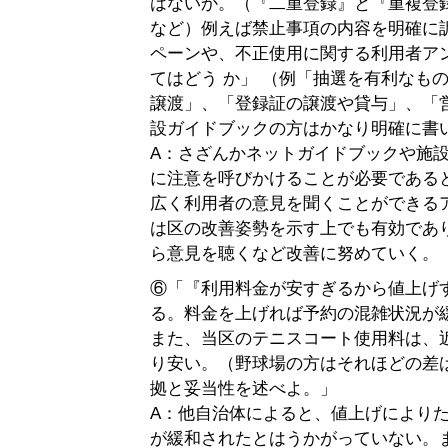
はないか。（『二重登録』と『重複登
など）例えば禁止事項の内容を明確に
ペーンや、不正使用に関する利用者ア
てはどう か」 （例「抽選を有利なも
譲渡」、「登録証の譲渡や貸与」、「
設ガイドブックの方はかなり明確に書
A：さざんかネットガイドブックや施
に注意を呼びかけることが必要である
広く利用者の意見を聞くことができる
は区の改善姿勢を示す上でも有効であ
ら意見を聴くなど改善に努めていく。
⑥「『利用料金が安すぎるから値上げ
る。料金を上げれば予約の混雑状況が
また、当区のテニスコート使用料は、
り安い。（野球場の方はそれほどの差
拠と妥当性を述べよ。」
A：他自治体によると、値上げにより
が緩和されたとはうかがっていない。