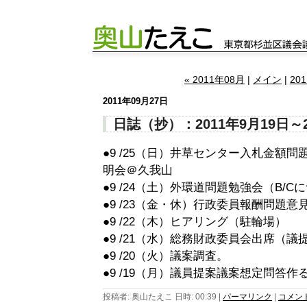
« 2011年08月
|
メイン
|
20
2011年09月27日
日誌（抄）：2011年9月19日～
●9 /25（日）井草センター入札金額
明会＠久我山
●9 /24（土）外環道問題勉強会（B/C
●9 /23（金・休）行政委員報酬問題意
●9 /22（木）ヒアリング（駐輪場）
●9 /21（水）総務財政委員会出席（議
●9 /20（火）議案調査。
●9 /19（月）議員提案議案想定問答作
投稿者: 奥山たえこ 日時: 00:39
|
パーマリンク
|
コメント 