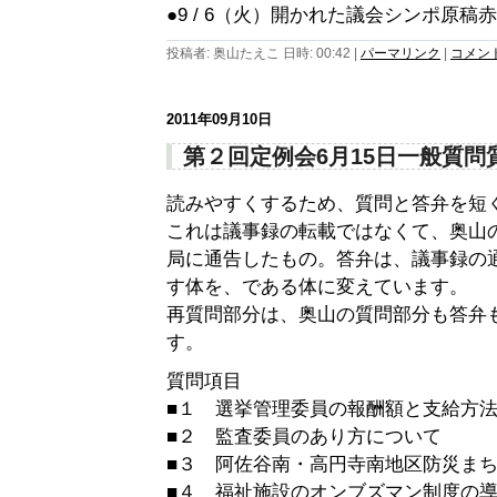
●9 / 6（火）開かれた議会シンポ原稿
投稿者: 奥山たえこ 日時: 00:42
|
パーマリンク
|
コメント 
2011年09月10日
第２回定例会6月15日一般質問質
読みやすくするため、質問と答弁を短
これは議事録の転載ではなくて、奥山
局に通告したもの。答弁は、議事録の
す体を、である体に変えています。
再質問部分は、奥山の質問部分も答弁
す。
質問項目
■１ 選挙管理委員の報酬額と支給方
■２ 監査委員のあり方について
■３ 阿佐谷南・高円寺南地区防災ま
■４ 福祉施設のオンブズマン制度の