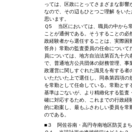
っては、区政にとってさまざまな影響
なので、その辺もひとつご理解 をい
思います。
Ｑ5 当区においては、職員の中から
ことが通例である。そうすることの必
政経験者から選任することは、実際困
答弁）常勤の監査委員の任命について
員については、地方自治法第百九十六
で、普通地方公共団体の財務管理、事
政運営に関しすぐれた識見を有する者
いただいた上で選任し、同条第四項の
を常勤として任命している。常勤とす
基準はごないが、より精緻化する監査
確に対応するため、これまでの行政経
的に勘案し、最もふさわしい委員を常
のである。
■３ 阿佐谷南・高円寺南地区防災ま