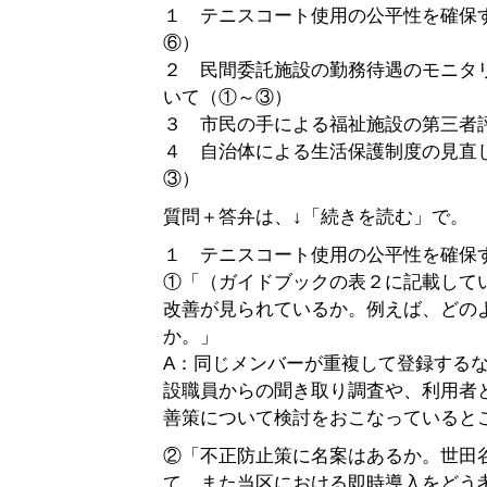
１ テニスコート使用の公平性を確保
⑥）
２ 民間委託施設の勤務待遇のモニタ
いて（①～③）
３ 市民の手による福祉施設の第三者
４ 自治体による生活保護制度の見直
③）
質問＋答弁は、↓「続きを読む」で。
１ テニスコート使用の公平性を確保
①「（ガイドブックの表２に記載して
改善が見られているか。例えば、どの
か。」
A：同じメンバーが重複して登録する
設職員からの聞き取り調査や、利用者
善策について検討をおこなっていると
②「不正防止策に名案はあるか。世田
て、また当区における即時導入をどう