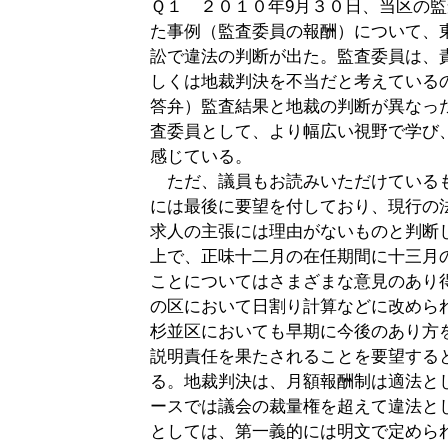
Ｑ１ ２０１０年9月３０日、当区の
た事例（監査委員の報酬）について、
訟で違法の判断が出た。監査委員は、
しくは地裁判決を不当だと考えている
答弁）監査結果と地裁の判断が異なっ
査委員として、より幅広い視野で学び
感じている。
ただ、議員もお読みいただけている
には最後に要望を付しており、現行の
求人の主張には理由がないものと判断
上で、正味十二月の在任期間に十三月
ことについてはさまざまな意見のあり
の区において日割り計算などに改めら
杉並区においても早期に今後のあり方
説明責任を果たされることを要望する
る。地裁判決は、月額報酬制は適法と
ースでは議会の裁量権を超えて違法と
としては、第一義的には明文で定めら