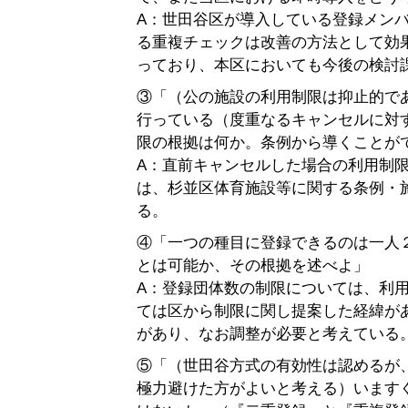
A：世田谷区が導入している登録メン
る重複チェックは改善の方法として効
っており、本区においても今後の検討
③「（公の施設の利用制限は抑止的で
行っている（度重なるキャンセルに対
限の根拠は何か。条例から導くことが
A：直前キャンセルした場合の利用制
は、杉並区体育施設等に関する条例・
る。
④「一つの種目に登録できるのは一人
とは可能か、その根拠を述べよ」
A：登録団体数の制限については、利
ては区から制限に関し提案した経緯が
があり、なお調整が必要と考えている
⑤「（世田谷方式の有効性は認めるが
極力避けた方がよいと考える）います