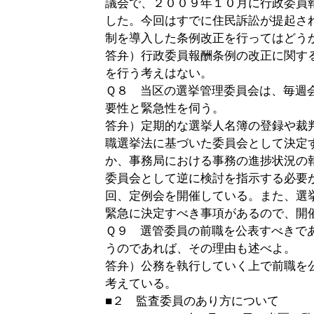
議会で、２００９年１０月に行政委員
した。今回はすでに住民訴訟が提起さ
制を導入した条例改正を行ってはどう
答弁）行政委員報酬条例の改正に関す
を行う考えはない。
Ｑ８ 当区の選挙管理委員会は、毎週
要性と緊急性を伺う。
答弁）定期的な選挙人名簿の登録や裁
職選挙法に基づいた委員会として決定
か、事務局における事務の進捗状況の
委員会として逆に検討を指示する必要
回、定例会を開催している。また、選
緊急に決定すべき事項があるので、開
Ｑ９ 選管委員の前職を公表すべきで
うのであれば、その理由も述べよ。
答弁）公務を執行していく上で前職を
考えている。
■２ 監査委員のあり方について