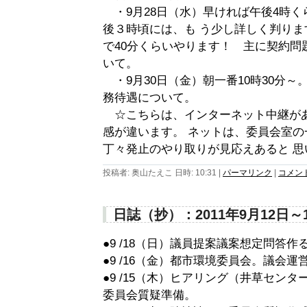
・9月28日（水）早ければ午後4時く
後３時頃には、も う少し詳しく判り
で40分くらいやります！ 主に契約問
いて。
・9月30日（金）朝一番10時30分
務待遇について。
☆こちらは、インターネット中継が
感が違います。 ネットは、委員会室
丁々発止のやり取りが見応えあると 思
投稿者: 奥山たえこ 日時: 10:31
|
パーマリンク
|
コメント 
日誌（抄）：2011年9月12日～
●9 /18（日）議員提案議案想定問答作
●9 /16（金）都市環境委員会。議会
●9 /15（木）ヒアリング（井草セン
委員会質疑準備。