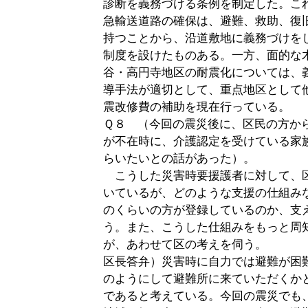
診断を義務づける条例を制定した。こ
急輸送道路の確保は、避難、救助、復
持つことから、沿道敷地に義務づけを
制度を設けたものある。一方、面的な
谷・高円寺地区の耐震化については、
導手法が適切として、重点地区として
震改修費の補助を現在行っている。
Ｑ８ （今回の震災後に、区民の方か
が不在時に、介護認定を受けている家
らいたいとの話があった）。
こうした災害時要援護者に対して、
いているが、どのような支援の仕組み
のくらいの方が登録しているのか、支
う。また、こうした仕組みをもっと周
が、あわせて区の考えを伺う。
区長答弁）災害時に自力では避難が困
のようにして避難所に来ていただくか
であると考えている。今回の震災でも