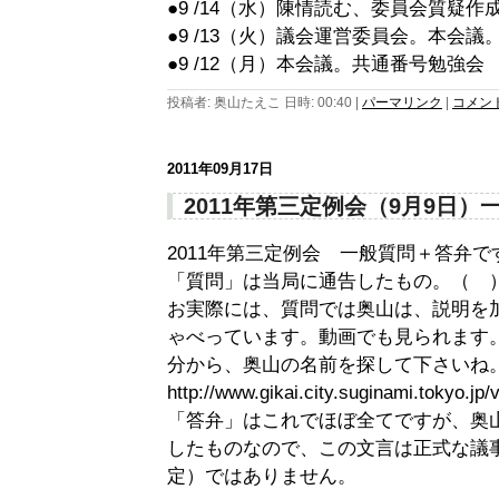
●9 /14（水）陳情読む、委員会質疑作
●9 /13（火）議会運営委員会。本会議
●9 /12（月）本会議。共通番号勉強会
投稿者: 奥山たえこ 日時: 00:40
|
パーマリンク
|
コメント 
2011年09月17日
2011年第三定例会（9月9日）
2011年第三定例会 一般質問＋答弁で
「質問」は当局に通告したもの。（ 
お実際には、質問では奥山は、説明を
ゃべっています。動画でも見られます。
分から、奥山の名前を探して下さいね
http://www.gikai.city.suginami.tokyo.jp
「答弁」はこれでほぼ全てですが、奥
したものなので、この文言は正式な議事
定）ではありません。