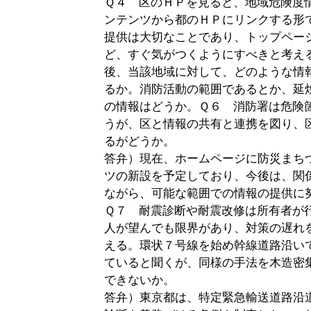
Ｑ４ 区のＨＰを見ると、地域危険度
ンテンツから都のＨＰにリンクする形
提供は大切なことであり、トップペー
ど、すぐ気がつくようにすべきと考え
後、当該地域に対して、どのような情
るか。消防活動の範囲であるとか、延
の情報はどうか。Ｑ６ 消防署は危険
うが、区と情報の共有と連携を図り、
るがどうか。
答弁）現在、ホームページに防災まち
ツの新設を予定しており、今後は、関
ながら、可能な範囲での情報の提供に
Ｑ７ 耐震診断や耐震改修は所有者が
人が望んでも限界があり、対策の遅れ
える。環状７号線を始め幹線道路沿い
ていると聞くが、同様の手法を木造密
できないか。
答弁）東京都は、特定緊急輸送道路沿