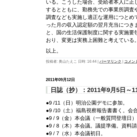
いる。こうした場合、受給者本人に正
するとともに、勤務先での事業所調査
調査なども実施し適正な運用につとめ
った月の収入認定額の翌月充当につき
と、国の生活保護制度に関する実施要
おり、変更は実務上困難と考えている
以上。
投稿者: 奥山たえこ 日時: 16:44
|
パーマリンク
|
コメント 
2011年09月12日
日誌（抄）：2011年9月5日～1
●9 /11（日）明治公園デモに参加。
●9 /10（土）福島視察報告書書く。
●9 / 9（金）本会議（一般質問登壇日
●9 / 8（木）本会議。議提準備。資料
●9 / 7（水）本会議初日。