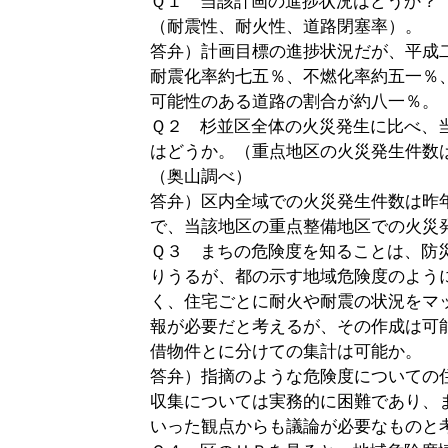
Ｑ１ 当該計画の進捗状況はどうか？
（耐震性、耐火性、道路閉塞率）。
答弁）計画目標の進捗状況だが、平成
耐震化率約七五％、不燃化率約五一％
可能性のある道路の割合が約八一％。
Ｑ２ 杉並区全体の火災発生に比べ、
はどうか。（重点地区の火災発生件数
（奥山調べ）
答弁）区内全域での火災発生件数は昨
で、当該地区の重点整備地区での火災
Ｑ３ まちの危険度を知ることは、防
りうるが、都の示す地域危険度のよう
く、住宅ごとに耐火や耐震の状況をマ
報が必要だと考えるが、その作成は可
借物件とに分けての集計は可能か。
答弁）指摘のような危険度についての
収集については実務的に困難であり、
いった観点からも議論が必要なものと