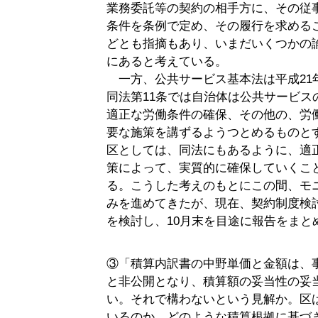
業務委託等の契約の相手方に、その従
条件を条例で定め、その履行を求める
どとも指摘もあり、いまだいくつかの
にあると考えている。
一方、公共サービス基本法は平成21
同法第11条では自治体は公共サービス
適正な労働条件の確保、その他の、労
要な施策を講ずるようつとめるものと
区としては、同法にもあるように、適
策によって、実質的に確保していくこ
る。こうした考えのもとにこの間、モ
みを進めてきたが、現在、契約制度検
を検討し、10月末を目途に報告をまと
③「積算内訳書の中野単価と金額は、
と非公開となり、積算額の妥当性の妥
い。それで構わないという見解か。区
いるのか。どのような積算根拠に基づ