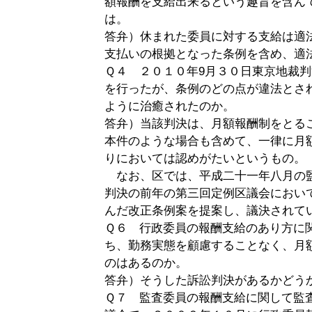
額報酬を支給出来るという趣旨を含ん
は。
答弁）休まれた委員に対する支給は適
支払いの根拠となった条例を含め、適
Ｑ４ ２０１０年9月３０日東京地裁
を行ったが、条例のどの点が違法とさ
ように治癒されたのか。
答弁）当該判決は、月額報酬制をとる
本件のような場合も含めて、一律に月
りにおいては認めがたいというもの。
なお、区では、平成二十一年八月の
判決の前年の第三回定例区議会におい
んだ改正条例案を提案し、議決されて
Ｑ６ 行政委員の報酬支給のあり方に
ち、勤務実態を顧慮することなく、月
のはあるのか。
答弁）そうした訴訟判決があるかどう
Ｑ７ 監査委員の報酬支給に関して監