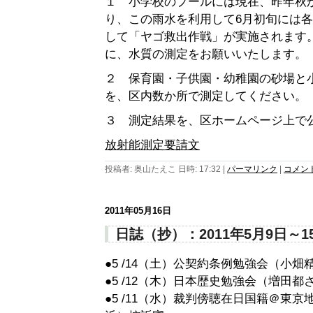
１ 小学校のプールには現在、昨年秋
り、この雨水を利用して6月初旬には
して「ヤゴ救出作戦」が実施されます
に、水質の測定をお願いいたします。
２ 保育園・子供園・幼稚園の砂場と
を、区内数か所で測定してください。
３ 測定結果を、区ホームページ上で
放射能測定要請文
投稿者: 奥山たえこ 日時: 17:32
|
パーマリンク
|
コメント 
2011年05月16日
日誌（抄）：2011年5月9日～1
●5 /14（土）公契約条例勉強会（小
●5 /12（木）日本歴史勉強会（増田都
●5 /11（水）裁判傍聴在日国籍＠東