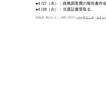
●4 /27（水）：政務調査費の報告書作
●4 /26（火）：当選証書受取る。
投稿者: 奥山たえこ 日時: 19:07
|
パーマリンク
|
コメント 