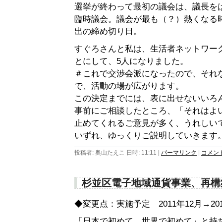
選挙が終わって最初の議会は、議長を
臨時議会。議会が最も（？）熱くなる
出の締め切り日。
すぐろさんと私は、生活者ネットワー
とにして、5人になりました。
＃これで交渉会派になったので、それ
で、活動の場が広がります。
この決定までには、表に出せないいろ
事前にご相談したところ、「それはよ
止めてくれるご意見が多く、うれしい
いずれ、ゆっくりご説明していきます
投稿者: 奥山たえこ 日時: 11:11
|
パーマリンク
|
コメント 
杉並区電子地域通貨事業、再構
◆変更点：実施予定 2011年12月→20
「日本で初めて、世界で初めて」と持