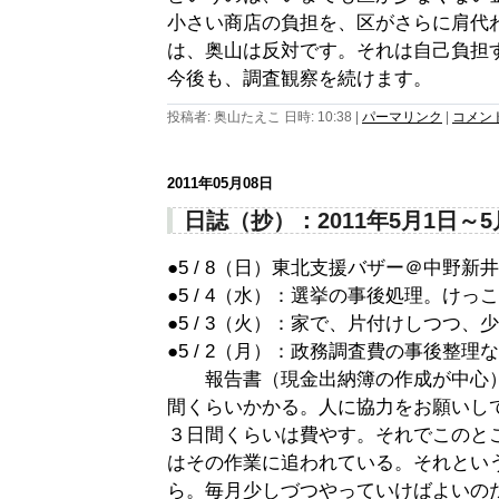
小さい商店の負担を、区がさらに肩代
は、奥山は反対です。それは自己負担
今後も、調査観察を続けます。
投稿者: 奥山たえこ 日時: 10:38
|
パーマリンク
|
コメント 
2011年05月08日
日誌（抄）：2011年5月1日～5
●5 / 8（日）東北支援バザー＠中野新
●5 / 4（水）：選挙の事後処理。け
●5 / 3（火）：家で、片付けしつつ
●5 / 2（月）：政務調査費の事後整理
報告書（現金出納簿の作成が中心）
間くらいかかる。人に協力をお願いし
３日間くらいは費やす。それでこのと
はその作業に追われている。それとい
ら。毎月少しづつやっていけばよいの