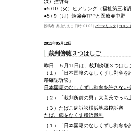
浜）控訴審
●5 /10（火）ヒアリング（福祉第三者
●5 / 9（月）勉強会TPPと医療＠中野
投稿者: 奥山たえこ 日時: 01:02
|
パーマリンク
|
コメント 
2011年05月12日
裁判傍聴３つはしご
昨日、５月11日は、裁判傍聴３つはし
（１）「日本国籍のなしくずし剥奪を
籍確認訴訟」
日本国籍のなしくずし剥奪を許さない
（２）「裁判所前の男」大高氏でっち
（３）たばこ病訴訟横浜地裁控訴審
たばこ病をなくす横浜裁判
（１）「日本国籍のなしくずし剥奪を