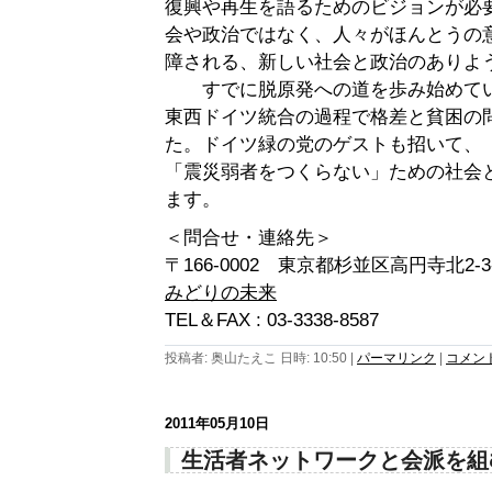
復興や再生を語るためのビジョンが必
会や政治ではなく、人々がほんとうの
障される、新しい社会と政治のありよ
すでに脱原発への道を歩み始めてい
東西ドイツ統合の過程で格差と貧困の
た。ドイツ緑の党のゲストも招いて、
「震災弱者をつくらない」ための社会
ます。
＜問合せ・連絡先＞
〒166-0002 東京都杉並区高円寺北2-3
みどりの未来
TEL＆FAX : 03-3338-8587
投稿者: 奥山たえこ 日時: 10:50
|
パーマリンク
|
コメント 
2011年05月10日
生活者ネットワークと会派を組