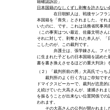
籍確認訴訟」
日本国籍のなしくずし剥奪を許さない
在日朝鮮人は、戦後サンフランシ
本国籍を「喪失」とされました。それ
いたのに、です。これは法務省民事局
（この事実はつい最近、佐藤文明さん
それに対して、剥奪された本人が、「
こしたのが、この裁判です。
弁護士は、張学錬さん。フィリピ
に生まれた子どもの日本国籍を認めた
書を書き換えさせるほどの重大判決）
（２）「裁判所前の男」大高氏でっち
裁判所のよく行く方はご存知ですが
ドマイクスピーカーで、裁判が恣意的
え続けていた大高さんが、逮捕されま
を振るうことが出来ない位置関係での
われます。
その大高さんの公判が開かれました