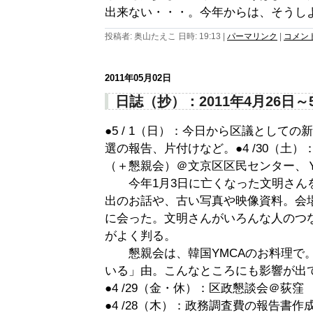
出来ない・・・。今年からは、そうし
投稿者: 奥山たえこ 日時: 19:13
|
パーマリンク
|
コメント 
2011年05月02日
日誌（抄）：2011年4月26日～
●5 / 1（日）：今日から区議として
選の報告、片付けなど。●4 /30（土
（＋懇親会）＠文京区区民センター、
今年1月3日に亡くなった文明さん
出のお話や、古い写真や映像資料。会
に会った。文明さんがいろんな人のつ
がよく判る。
懇親会は、韓国YMCAのお料理で。
いる」由。こんなところにも影響が出
●4 /29（金・休）：区政懇談会＠荻窪
●4 /28（木）：政務調査費の報告書作