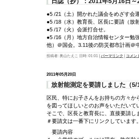
日誌（抄）：2011年5月16日～
●5 /21（土）開かれた議会をめざす会
●5 /18（水）教育長、区長に要請（
●5 /17（火）会派打合せ。
●5 /16（月）地方自治情報センター
他）＠国会。3.11後の防災都市計画＠
投稿者: 奥山たえこ 日時: 01:01
|
パーマリンク
|
コメント 
2011年05月20日
放射能測定を要請しました（5/
区民、特にお子さんをお持ちの方々か
を図ってほしいとのお声をいただいて
そこで、区長と教育長に、直接要請し
＃要請文は一番下にリンクしています
要請内容