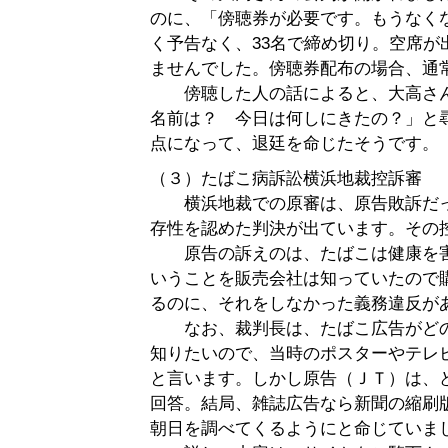
のに、「傍聴券が必要です。もうなく
く予告なく、33名で締め切り。空席が
ませんでした。傍聴券配布の場合、通
傍聴した人の話によると、大高さん
名前は？ 今日は何しにきたの？」と
点になって、退廷を命じたそうです。
（３）たばこ病訴訟横浜地裁控訴審
横浜地裁での原審は、原告敗訴だっ
存性を認めた判決が出ています。その
原告の訴えのは、たばこは健康を害
いうことを販売会社は知っていたので
るのに、それをしなかった義務違反が
なお、裁判長は、たばこ広告がどの
知りたいので、当時のポスターやテレ
と言います。しかし原告（ＪＴ）は、
回答。結局、雑誌広告なら新聞の縮刷
朝日を調べてくるようにと命じていま