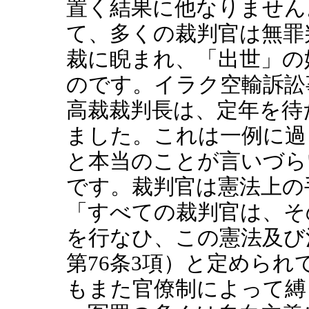
置く結果に他なりません
て、多くの裁判官は無罪
裁に睨まれ、「出世」の
のです。イラク空輸訴訟
高裁裁判長は、定年を待
ました。これは一例に過
と本当のことが言いづら
です。裁判官は憲法上の
「すべての裁判官は、そ
を行なひ、この憲法及び
第76条3項）と定めら
もまた官僚制によって縛