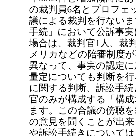
の裁判員6名とプロフェ
議による裁判を行ないま
手続」において公訴事実
場合は、裁判官1人、裁
メリカなどの陪審制度が
異なって、事実の認定に
量定についても判断を行
に関する判断、訴訟手続
官のみが構成する「構成
ます。この合議の傍聴を
の意見を聞くことが出来
や訴訟手続きについては