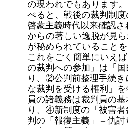
の現われでもあります。
べると、戦後の裁判制度
啓蒙主義時代以来確認さ
からの著しい逸脱が見ら
が秘められていることを
これをごく簡単にいえば
の裁判への参加」は「国
り、②公判前整理手続き
な裁判を受ける権利」を
員の諸義務は裁判員の基
り、④新制度の「被害者
判の「報復主義」＝仇討