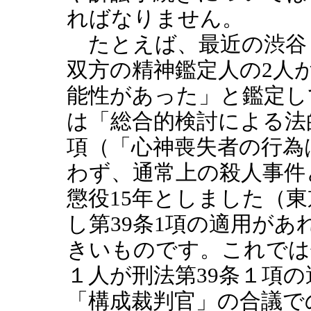
ればなりません。
たとえば、最近の渋谷
双方の精神鑑定人の2人
能性があった」と鑑定し
は「総合的検討による法
項（「心神喪失者の行為
わず、通常上の殺人事件
懲役15年としました（東京
し第39条1項の適用が
きいものです。これでは
１人が刑法第39条１項
「構成裁判官」の合議で