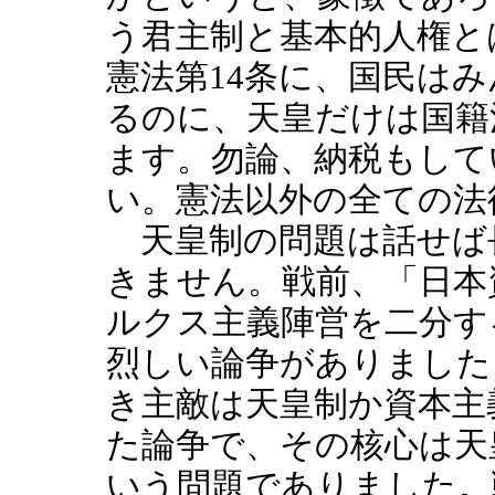
う君主制と基本的人権と
憲法第14条に、国民は
るのに、天皇だけは国籍
ます。勿論、納税もして
い。憲法以外の全ての法
天皇制の問題は話せば
きません。戦前、「日本
ルクス主義陣営を二分す
烈しい論争がありました
き主敵は天皇制か資本主
た論争で、その核心は天
いう問題でありました。戦