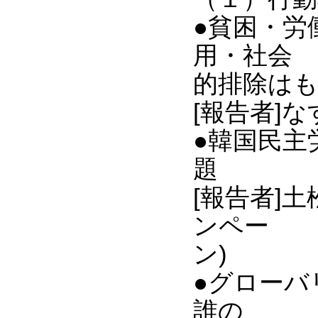
●貧困・労
用・社会
的排除はも
[報告者]
●韓国民主
題
[報告者]
ンペー
ン)
●グローバ
誰の