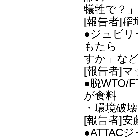
犠牲で？」
[報告者]稲垣
●ジュビリ
もたら
すか」な
[報告者]
●脱WTO
が食料
・環境破
[報告者]
●ATTA