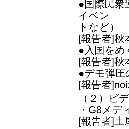
●国際民衆
イベン
トなど）
[報告者]
●入国をめ
[報告者]秋本
●デモ弾圧
[報告者]n
（２）ビ
・G8メデ
[報告者]