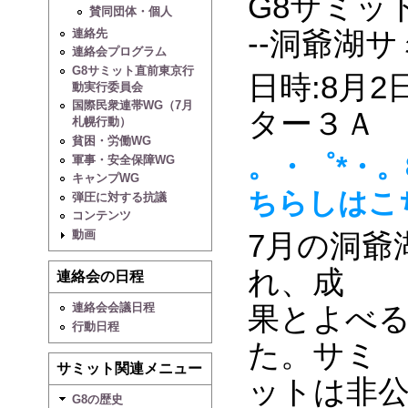
G8サミッ
賛同団体・個人
--洞爺湖
連絡先
連絡会プログラム
G8サミット直前東京行
日時:8月2
動実行委員会
国際民衆連帯WG（7月
ター３Ａ 
札幌行動）
貧困・労働WG
。・゜*・。
軍事・安全保障WG
キャンプWG
ちらしはこ
弾圧に対する抗議
コンテンツ
動画
7月の洞爺
れ、成
連絡会の日程
果とよべ
連絡会会議日程
行動日程
た。サミ
サミット関連メニュー
ットは非
G8の歴史