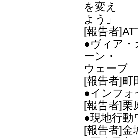
を変え
よう」
[報告者]
●ヴィア・
ーン・
ウェーブ
[報告者]
●インフォ
[報告者]栗
●現地行動
[報告者]金