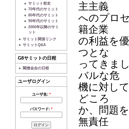
主主義
サミット前史
70年代のサミット
へのプロ
80年代のサミット
90年代のサミット
籍企業
2000年以降のサミ
ット
の利益を
サミット関係リンク
サミットQ&A
つとな
G8サミットの日程
ってきま
閣僚会合の日程
バルな危
ユーザログイン
機に対し
ユーザ名:
*
どころ
か、問題
パスワード:
*
無責任