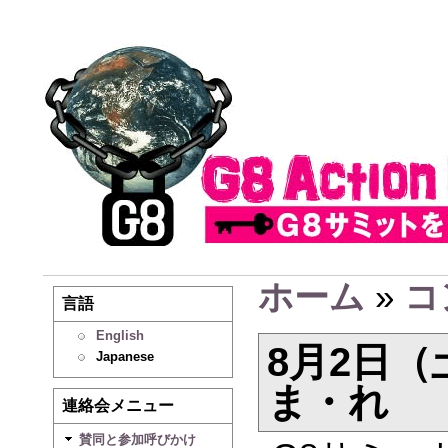
ホーム
»
コ
言語
English
8月2日
Japanese
ま・れ
連絡会メニュー
賛同と参加呼びかけ