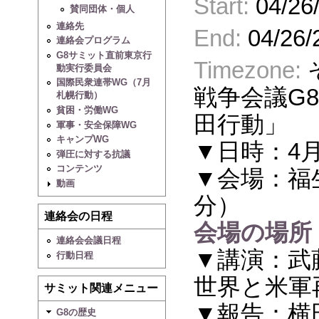
Start:
04/26
賛同団体・個人
連絡先
End:
04/26/
連絡会プログラム
G8サミット直前東京行
Timezone:
動実行委員会
国際民衆連帯WG（7月
戦争会議G
札幌行動）
貧困・労働WG
田行動」
軍事・安全保障WG
キャンプWG
▼日時：4月2
弾圧に対する抗議
コンテンツ
▼会場：福
動画
分）
連絡会の日程
会場の場所
連絡会会議日程
▼講演：武
行動日程
世界と米軍
サミット関連メニュー
▼報告：横
G8の歴史