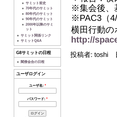
サミット前史
※集会後、
70年代のサミット
80年代のサミット
※PAC3（
90年代のサミット
2000年以降のサミ
横田行動の
ット
サミット関係リンク
http://spac
サミットQ&A
G8サミットの日程
投稿者: toshi 日付
閣僚会合の日程
ユーザログイン
ユーザ名:
*
パスワード:
*