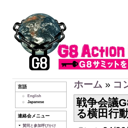
ホーム
»
コ
言語
English
戦争会議G
Japanese
る横田行
連絡会メニュー
賛同と参加呼びかけ