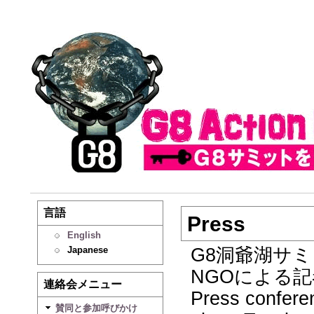
言語
Press
English
Japanese
G8洞爺湖サ
NGOによる
連絡会メニュー
Press confere
賛同と参加呼びかけ