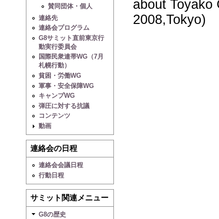
about Toyako 
賛同団体・個人
2008,Tokyo)
連絡先
連絡会プログラム
G8サミット直前東京行
動実行委員会
国際民衆連帯WG（7月
札幌行動）
貧困・労働WG
軍事・安全保障WG
キャンプWG
弾圧に対する抗議
コンテンツ
動画
連絡会の日程
連絡会会議日程
行動日程
サミット関連メニュー
G8の歴史