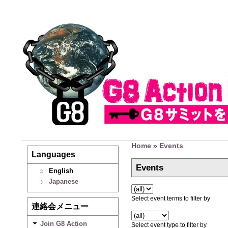
Home
»
Events
Languages
Events
English
Japanese
Select event terms to filter by
連絡会メニュー
Join G8 Action
Select event type to filter by