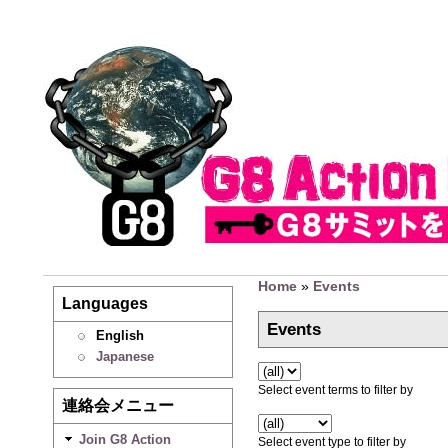
Home
»
Events
Languages
Events
English
Japanese
Select event terms to filter by
連絡会メニュー
Join G8 Action
Select event type to filter by