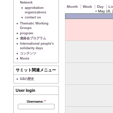
Network
Month
Week
Day
Li
approbation
«
May 18, 
organizations
contact us
Thematic Working
Groups
program
連絡会プログラム
International people's
solidarity days
コンテンツ
Movie
サミット関連メニュー
G8の歴史
User login
Username:
*