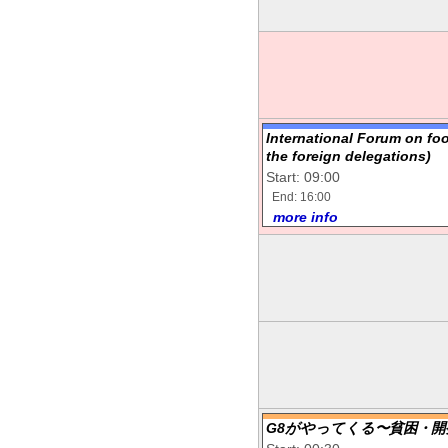
International Forum on foo
the foreign delegations)
Start: 09:00
End: 16:00
more info
G8がやってくる〜貧困・開