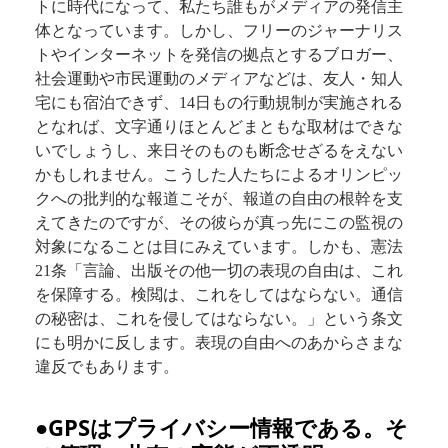
トに時代になって、私たち誰もがメディアの発信主
体となっています。しかし、フリーのジャーナリス
トやインターネットを発信の拠点とするブロガー、
社会運動や市民運動のメディアなどは、友人・知人
宅にも宿泊できず、14日もの行動規制が実施される
となれば、文字通りほとんどまともな取材はできな
いでしょうし、来日そのものも断念せざるをえない
かもしれません。こうした人たちによるオリンピッ
クへの批判的な報道こそが、報道の自由の根幹を支
えてきたのですが、その彼らが真っ先にこの監視の
対象になることは目にみえています。しかも、憲法
21条「言論、出版その他一切の表現の自由は、これ
を保障する。検閲は、これをしてはならない。通信
の秘密は、これを侵してはならない。」という条文
にも明かに反します。表現の自由へのあからさまな
違反でもあります。
●GPSはプライバシー情報である。そ