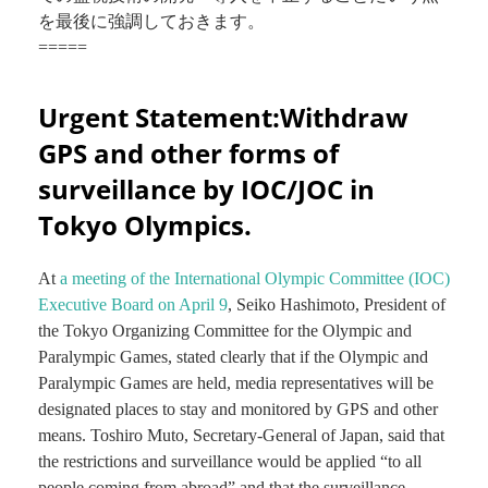
を最後に強調しておきます。
=====
Urgent Statement:Withdraw
GPS and other forms of
surveillance by IOC/JOC in
Tokyo Olympics.
At
a meeting of the International Olympic Committee (IOC)
Executive Board on April 9
, Seiko Hashimoto, President of
the Tokyo Organizing Committee for the Olympic and
Paralympic Games, stated clearly that if the Olympic and
Paralympic Games are held, media representatives will be
designated places to stay and monitored by GPS and other
means. Toshiro Muto, Secretary-General of Japan, said that
the restrictions and surveillance would be applied “to all
people coming from abroad” and that the surveillance