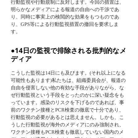
行動監視や行動規制に反対します。今回の措置は、
明らかなメディアによる報道の自由への干渉であ
り、同時に事実上の検閲的な効果をもつものであ
り、GPS等による行動監視措置の撤回を要求しま
す。
●14日の監視で排除される批判的なメ
ディア
こうした監視は14日にも及びます。(それ以上になる
可能性もあります)私たちは、組織委員会が、報道の
自由を侵害しない他の有効な手段がありながら、な
ぜ行動監視という手段をとったのかに深い疑念をも
っています。感染のリスクを下げるのであれば、事
前のワクチン接種とPCR検査の徹底で十分であり、
行動監視の必要があるとは思えません。しかも、こ
うした行動監視が海外のメディアにのみ強制され、
ワクチン接種もPCR検査も徹底していない国内のメ