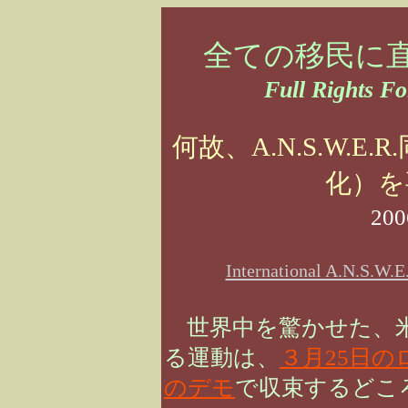
全ての移民に
Full Rights F
何故、A.N.S.W.
化）を
20
International A.
世界中を驚かせた、米
る運動は、
３月25日
のデモ
で収束するどこ