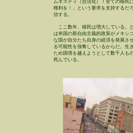
ムネスティ（合法化）！全ての移民
権利を！」という要求を支持するだ
信する。
ここ数年、移民は増大している。
は米国の新自由主義的政策がメキシ
な国が自分たち自身の経済を発展さ
る可能性を強奪しているからだ。生
ため国境を越えようとして数千人も
死んでいる。