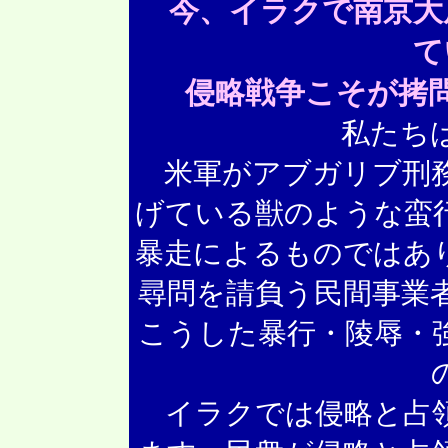
今、イラクで南京大
て
侵略戦争こそが拷
私たちは
米軍がアブガリブ刑務
げている獣のような蛮
暴走によるものではあ
尋問を請負う民間事業
こうした暴行・陵辱・
イラクでは侵略と占