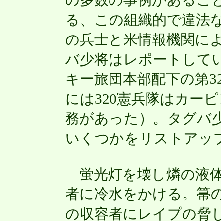
の多数の事例があるこ
る、この組織的で違法な
の兵士と米情報機関に
バ少将はレポートしてい
キー旅団本部配下の第3
には320憲兵隊はカー
務があった）。タグバ
いくつかをリストアッ
蛍光灯を壊し燐の液体
者に冷水をかける。箒
の収容者にレイプの脅