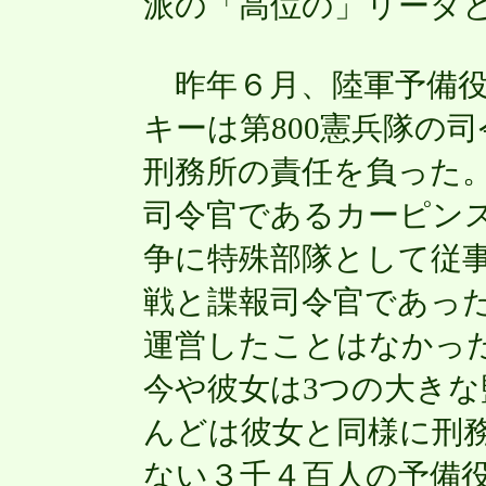
派の「高位の」リーダ
昨年６月、陸軍予備役
キーは第800憲兵隊の
刑務所の責任を負った
司令官であるカーピンス
争に特殊部隊として従
戦と諜報司令官であっ
運営したことはなかっ
今や彼女は3つの大き
んどは彼女と同様に刑
ない３千４百人の予備