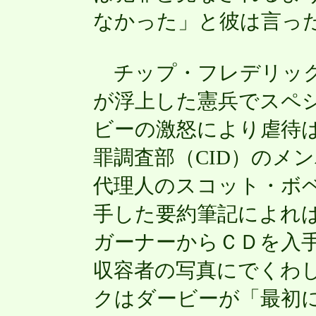
なかった」と彼は言っ
チップ・フレデリック
が浮上した憲兵でスペ
ビーの激怒により虐待
罪調査部（CID）のメ
代理人のスコット・ボ
手した要約筆記によれ
ガーナーからＣＤを入
収容者の写真にでくわ
クはダービーが「最初