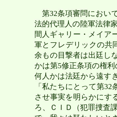
第32条項審問におい
法的代理人の陸軍法律
間人ギャリー・メイア
軍とフレデリックの共同
余もの目撃者は出廷し
かは第5修正条項の権
何人かは法廷から遠す
「私たちにとって第32
させ事実を明らかにす
ろ、ＣＩＤ（犯罪捜査