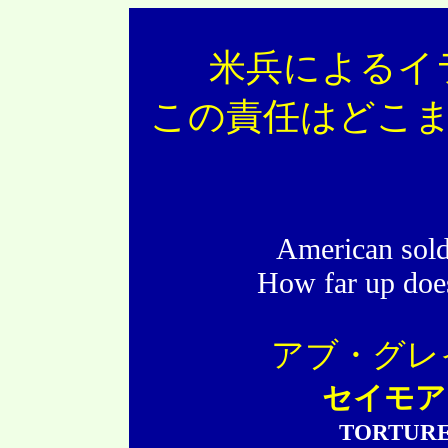
米兵によるイ
この責任はどこ
American soldi
How far up does
アブ・グレ
セイモア
TORTURE