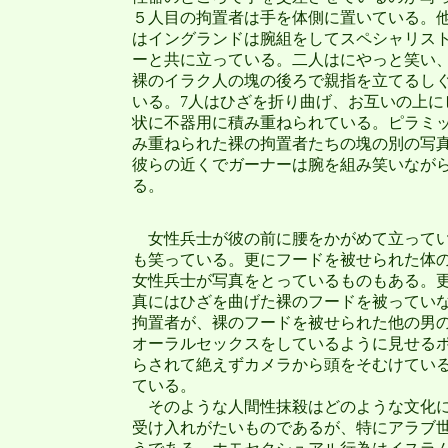
５人目の拘置者は手を体側に置いている。
はイングランドは腕組をしてスペシャリス
ーと共に立っている。二人はにやっと笑い、
裸のイラク人の塊の後ろで親指を立てるし
いる。7人はひざを折り曲げ、お互いの上に
状に不器用に積み重ねられている。ピラミ
み重ねられた裸の拘置者たちの塊の別の写
彼らの近くでガーナーは腕を組み笑いなが
る。
女性兵士が彼の前に腰をかがめて立って
も笑っている。更にフードを被せられた体
女性兵士が写真をとっているものもある。
真にはひざを曲げた裸のフードを被ってい
拘置者が、裸のフードを被せられた他の男
オーラルセックスをしているように見せる
らされて絶えずカメラから頭をそむけてい
ている。
そのような人間性抹殺はどのような文化
受け入れがたいものであるが、特にアラブ