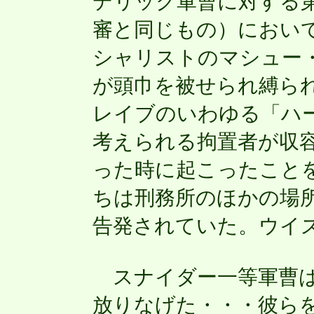
デリック軍曹に対する第
審と同じもの）におい
シャリストのマシュー
が頭巾を被せられ縛ら
レイブのいわゆる「ハ
考えられる拘置者が収
った時に起こったこと
ちは刑務所のほかの場
告発されていた。ウイ
スナイダー一等軍曹は
放りなげた・・・彼ら