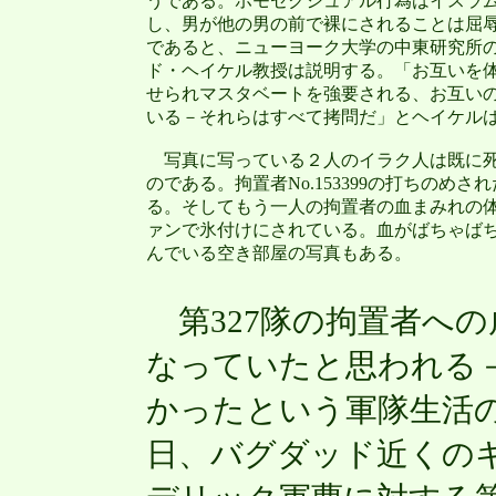
うである。ホモセクシュアル行為はイスラ
し、男が他の男の前で裸にされることは屈
であると、ニューヨーク大学の中東研究所
ド・ヘイケル教授は説明する。「お互いを
せられマスタベートを強要される、お互い
いる－それらはすべて拷問だ」とヘイケル
写真に写っている２人のイラク人は既に
のである。拘置者No.153399の打ちのめさ
る。そしてもう一人の拘置者の血まみれの
ァンで氷付けにされている。血がばちゃば
んでいる空き部屋の写真もある。
第327隊の拘置者へ
なっていたと思われる
かったという軍隊生活の
日、バグダッド近くの