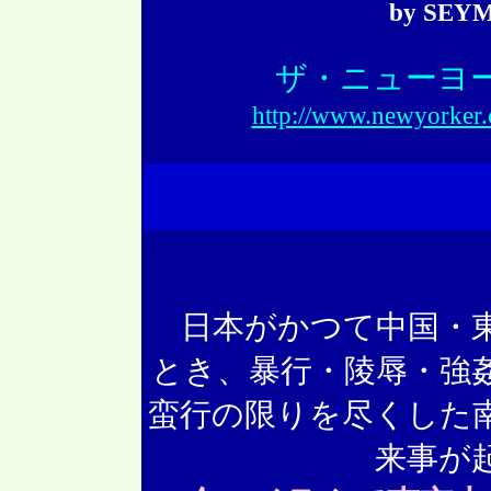
by SEY
ザ・ニューヨー
http://www.newyorker.
日本がかつて中国・東
とき、暴行・陵辱・強
蛮行の限りを尽くした
来事が