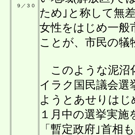
９／３０
ため｣と称して無
女性をはじめ一般
ことが、市民の犠
このような泥沼化
イラク国民議会選
ようとあせりはじ
１月中の選挙実施
「暫定政府｣首相