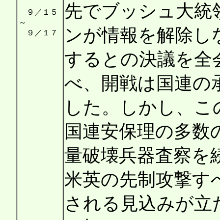
先でブッシュ大統
９／１５
～
ンが情報を解除し
９／１７
するとの決議を全
べ、開戦は国連の
した。しかし、こ
国連安保理の多数
量破壊兵器査察を
米英の先制攻撃す
される見込みが立