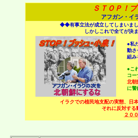
ＳＴＯＰ！ブ
アフガン・イ
◆◆有事立法が成立してしまいま
しかしこれで全てが決
●私
動さ
組み
●こ
コー
北朝
に警
イラクでの植民地支配の実態、日
それに反対する
２０