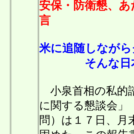
安保・防衛懇、あ
言
米に追随しながら
そんな日本を
小泉首相の私的諮
に関する懇談会」
問）は１７日、月